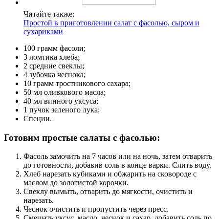
Читайте также:
Простой в приготовлении салат с фасолью, сыром и
сухариками
100 грамм фасоли;
3 ломтика хлеба;
2 средние свеклы;
4 зубочка чеснока;
10 грамм тростникового сахара;
50 мл оливкового масла;
40 мл винного уксуса;
1 пучок зеленого лука;
Специи.
Готовим простые салаты с фасолью:
Фасоль замочить на 7 часов или на ночь, затем отварить
до готовности, добавив соль в конце варки. Слить воду.
Хлеб нарезать кубиками и обжарить на сковороде с
маслом до золотистой корочки.
Свеклу вымыть, отварить до мягкости, очистить и
нарезать.
Чеснок очистить и пропустить через пресс.
Смешать уксус, масло, чеснок и сахар, добавить соль по