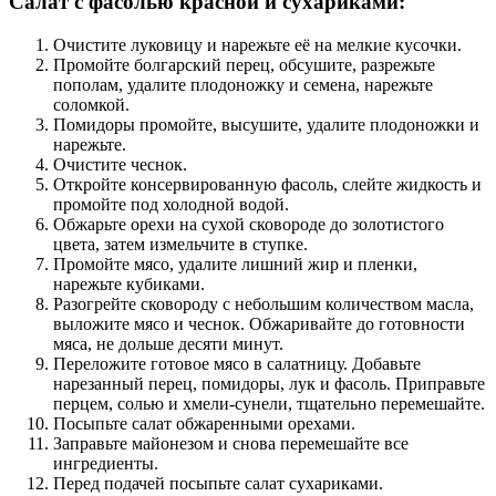
Салат с фасолью красной и сухариками:
Очистите луковицу и нарежьте её на мелкие кусочки.
Промойте болгарский перец, обсушите, разрежьте
пополам, удалите плодоножку и семена, нарежьте
соломкой.
Помидоры промойте, высушите, удалите плодоножки и
нарежьте.
Очистите чеснок.
Откройте консервированную фасоль, слейте жидкость и
промойте под холодной водой.
Обжарьте орехи на сухой сковороде до золотистого
цвета, затем измельчите в ступке.
Промойте мясо, удалите лишний жир и пленки,
нарежьте кубиками.
Разогрейте сковороду с небольшим количеством масла,
выложите мясо и чеснок. Обжаривайте до готовности
мяса, не дольше десяти минут.
Переложите готовое мясо в салатницу. Добавьте
нарезанный перец, помидоры, лук и фасоль. Приправьте
перцем, солью и хмели-сунели, тщательно перемешайте.
Посыпьте салат обжаренными орехами.
Заправьте майонезом и снова перемешайте все
ингредиенты.
Перед подачей посыпьте салат сухариками.