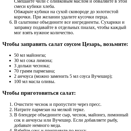
Смешайте чили с оливковым маслом и обваляйте в этой
смеси кубики хлеба.
Обжарьте кубики на сухой сковороде до золотистой
корочки. При желании удалите кусочки перца.
В салатнике объедините все ингредиенты. Сухарики и
заправку подавайте в отдельных пиалах, чтобы каждый
мог взять нужное количество.
Чтобы заправить салат соусом Цезарь, возьмите:
50 мл майонеза;
30 мл сока лимона;
3 дольки чеснока;
70 грамм пармезана;
2 анчоуса (можно заменить 5 мл соуса Вучешир);
100 мл масла оливы.
Чтобы приготовиться салат:
Очистите чеснок и пропустите через пресс.
Натрите пармезан на мелкой терке.
В блендере объедините сыр, чеснок, майонез, лимонный
сок и анчоусы или Вучешир. Если добавляете рыбу,
добавьте немного меда.
Взбейте соус и приправьте по вкусу.