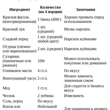
Количество
Ингредиент
Замечания
(на 4 порции)
Красная фасоль
Хорошо промыть перед
1 банка (400г)
(консервированная)
использованием
1 шт.
Красный лук
Мелко нарезать
(средний)
1 шт. (средний,
Сладкий перец
Нарезать кубиками
любой цвет)
Огурцы (свежие
2 шт. (средние)
Нарезать кубиками
или маринованные)
Сухарики
Можно использовать
(пшеничные или
100г
покупные или домашние
ржаные)
Оливковое масло
4 ст.л.
По вкусу
Можно заменить
Виноградный уксус
2 ст.л.
лимонным соком
Для сладости и баланса
Мед
1 ст.л.
вкуса
Чеснок
2 зубчика
Измельчить
Соль, перец
По вкусу
Кинза или
Небольшой
Для украшения и аромата