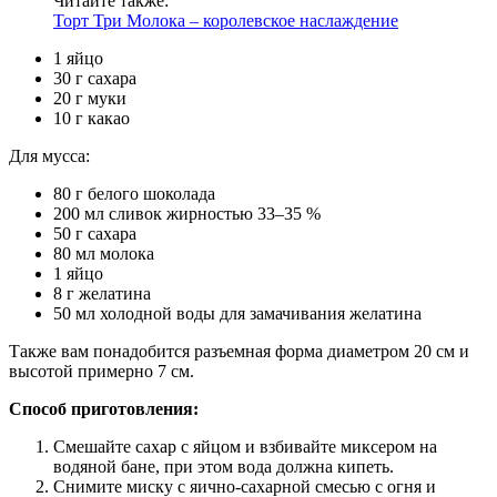
Читайте также:
Торт Три Молока – королевское наслаждение
1 яйцо
30 г сахара
20 г муки
10 г какао
Для мусса:
80 г белого шоколада
200 мл сливок жирностью 33–35 %
50 г сахара
80 мл молока
1 яйцо
8 г желатина
50 мл холодной воды для замачивания желатина
Также вам понадобится разъемная форма диаметром 20 см и
высотой примерно 7 см.
Способ приготовления:
Смешайте сахар с яйцом и взбивайте миксером на
водяной бане, при этом вода должна кипеть.
Снимите миску с яично-сахарной смесью с огня и