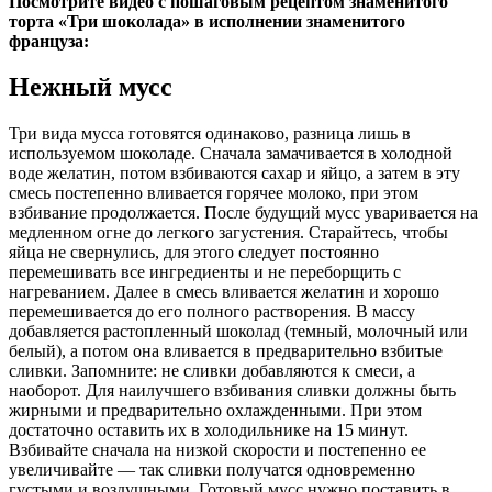
Посмотрите видео с пошаговым рецептом знаменитого
торта «Три шоколада» в исполнении знаменитого
француза:
Нежный мусс
Три вида мусса готовятся одинаково, разница лишь в
используемом шоколаде. Сначала замачивается в холодной
воде желатин, потом взбиваются сахар и яйцо, а затем в эту
смесь постепенно вливается горячее молоко, при этом
взбивание продолжается. После будущий мусс уваривается на
медленном огне до легкого загустения. Старайтесь, чтобы
яйца не свернулись, для этого следует постоянно
перемешивать все ингредиенты и не переборщить с
нагреванием. Далее в смесь вливается желатин и хорошо
перемешивается до его полного растворения. В массу
добавляется растопленный шоколад (темный, молочный или
белый), а потом она вливается в предварительно взбитые
сливки. Запомните: не сливки добавляются к смеси, а
наоборот. Для наилучшего взбивания сливки должны быть
жирными и предварительно охлажденными. При этом
достаточно оставить их в холодильнике на 15 минут.
Взбивайте сначала на низкой скорости и постепенно ее
увеличивайте — так сливки получатся одновременно
густыми и воздушными. Готовый мусс нужно поставить в