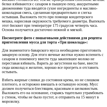
белки взбиваются с сахаром в пышную пену, аккуратными
движениями туда вводятся сухие ингредиенты и масляно-
шоколадная смесь, сделанная предварительно и слегка
остывшая. Выложить тесто при помощи кондитерского
мешка, нарисовав окружность требуемого диаметра. Выпекать
этот бисквит при температуре 175 градусов четверть часа.
Основа получается достаточно нежной и мягкой.
Посмотрите фото с пошаговыми действиями для рецепта
приготовления мусса для торта «Три шоколада»:
Для знаменитого баварского мусса необходимо приготовить
заварную основу. Для этого яичные желтки нужно вспенить с
сахаром и понемногу ввести туда закипевшее молоко не
переставая взбивать. Варить до загустения на бане, ввести
сюда шоколад и желатин, хорошо все прогреть и отставить
остывать.
Взбить жирные сливки до состояния крема, но не слишком
плотного, и осторожно вмешать в остывшую основу. Мусс
должен получиться блестящим, красивым и шелковистым.
Выложить его на основание, стараясь тщательно утрамбовать
у стенок, чтобы не было пустот, и отправить на 15 минут в
морозилку.