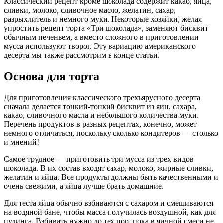
Классический рецепт кроме шоколада содержит какао, яйца,
сливки, молоко, сливочное масло, желатин, сахар,
разрыхлитель и немного муки. Некоторые хозяйки, желая
упростить рецепт торта «Три шоколада», заменяют бисквит
обычным печеньем, а вместо сложного в приготовлении
мусса используют творог. Эту вариацию американского
десерта мы также рассмотрим в конце статьи.
Основа для торта
Для приготовления классического трехъярусного десерта
сначала делается тонкий-тонкий бисквит из яиц, сахара,
какао, сливочного масла и небольшого количества муки.
Перечень продуктов в разных рецептах, конечно, может
немного отличаться, поскольку сколько кондитеров — столько
и мнений!
Самое трудное — приготовить три мусса из трех видов
шоколада. В их состав входят сахар, молоко, жирные сливки,
желатин и яйца. Все продукты должны быть качественными и
очень свежими, а яйца лучше брать домашние.
Для теста яйца обычно взбиваются с сахаром и смешиваются
на водяной бане, чтобы масса получилась воздушной, как для
пудинга. Взбивать нужно до тех пор, пока в яичной смеси не