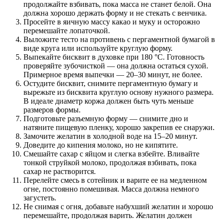
продолжайте взбивать, пока масса не станет белой. Она
должна хорошо держать форму и не стекать с венчика.
Просейте в яичную массу какао и муку и осторожно
перемешайте лопаточкой.
Выложите тесто на противень с пергаментной бумагой в
виде круга или используйте круглую форму.
Выпекайте бисквит в духовке при 180 °С. Готовность
проверяйте зубочисткой — она должна остаться сухой.
Примерное время выпечки — 20–30 минут, не более.
Остудите бисквит, снимите пергаментную бумагу и
вырежьте из бисквита круглую основу нужного размера.
В идеале диаметр коржа должен быть чуть меньше
размеров формы.
Подготовьте разъемную форму — снимите дно и
натяните пищевую пленку, хорошо закрепив ее снаружи.
Замочите желатин в холодной воде на 15–20 минут.
Доведите до кипения молоко, но не кипятите.
Смешайте сахар с яйцом и слегка взбейте. Вливайте
тонкой струйкой молоко, продолжая взбивать, пока
сахар не растворится.
Перелейте смесь в сотейник и варите ее на медленном
огне, постоянно помешивая. Масса должна немного
загустеть.
Не снимая с огня, добавьте набухший желатин и хорошо
перемешайте, продолжая варить. Желатин должен