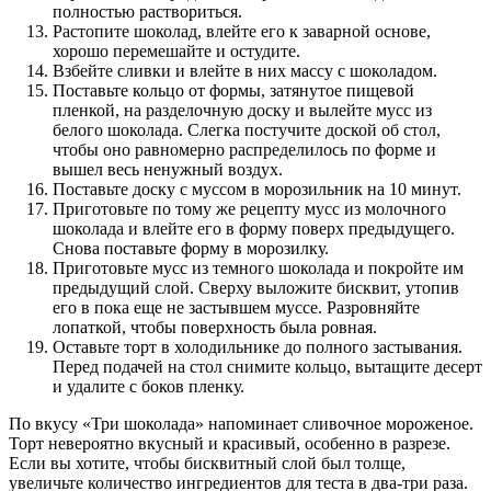
полностью раствориться.
Растопите шоколад, влейте его к заварной основе,
хорошо перемешайте и остудите.
Взбейте сливки и влейте в них массу с шоколадом.
Поставьте кольцо от формы, затянутое пищевой
пленкой, на разделочную доску и вылейте мусс из
белого шоколада. Слегка постучите доской об стол,
чтобы оно равномерно распределилось по форме и
вышел весь ненужный воздух.
Поставьте доску с муссом в морозильник на 10 минут.
Приготовьте по тому же рецепту мусс из молочного
шоколада и влейте его в форму поверх предыдущего.
Снова поставьте форму в морозилку.
Приготовьте мусс из темного шоколада и покройте им
предыдущий слой. Сверху выложите бисквит, утопив
его в пока еще не застывшем муссе. Разровняйте
лопаткой, чтобы поверхность была ровная.
Оставьте торт в холодильнике до полного застывания.
Перед подачей на стол снимите кольцо, вытащите десерт
и удалите с боков пленку.
По вкусу «Три шоколада» напоминает сливочное мороженое.
Торт невероятно вкусный и красивый, особенно в разрезе.
Если вы хотите, чтобы бисквитный слой был толще,
увеличьте количество ингредиентов для теста в два-три раза.