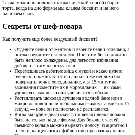
Также можно использовать классический способ сборки
торта, когда на дно формы мы кладем бисквит и на него
наливаем слои.
Секреты от шеф-повара
Как получить еще более воздушный бисквит?
Отделите белки от желтков и взбейте белки отдельно, а
потом соедините с желтками. При этом белки должны
быть неплохо охлаждены, для легкости взбивания
добавьте к ним щепотку соли.
Перемешивать взбитые яйца с мукой и какао нужно
очень осторожно. Кстати, сливки тоже неплохо бы
подержать ночь в холодильнике, а за 15 минут до
взбивания поместите их в морозильник — вы сами
удивитесь, как легко они увеличатся в объеме.
Растапливать шоколад лучше на водяной бане или в
микроволновой печи небольшими «импульсами» по 15
секунд — пока он полностью не расплавится.
Когда вы будете делать мусс, пищевая пленка должна
быть не только на дне формы. Для боковых частей
съемного кольца можно вырезать полосу из ацетатной
пленки, канцелярских файлов или прозрачных папок.