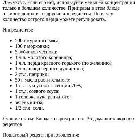
70% уксус. Если его нет, используйте меньшей концентрации
только в большем количестве. Приправы в этом блюде
отлично дополняют другие ингредиенты. По вкусу
количество острого перца можете регулировать.
Ингредиенты:
500 г куриного мяса;
100 г морковки;
5 зубчиков чеснока;
1 ч.л. молотого кориандра;
1 ч.л. перца красного горького (по желанию);
1 ч.л. перца черного душистого;
2 ст.л. паприки;
50 г масла растительного;
1 ст.л. уксусной эссенции 70%;
1 ст.л. соевого соуса;
1 головка лука репчатого;
зелень кинза;
1/2 ст.л. соли.
Лучшие статьи Блюда с сыром рикотта 35 домашних вкусных
рецептов
Пошаговый рецепт приготовления: