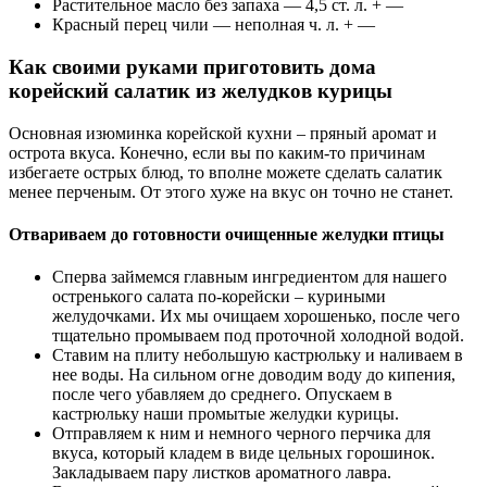
Растительное масло без запаха — 4,5 ст. л. + —
Красный перец чили — неполная ч. л. + —
Как своими руками приготовить дома
корейский салатик из желудков курицы
Основная изюминка корейской кухни – пряный аромат и
острота вкуса. Конечно, если вы по каким-то причинам
избегаете острых блюд, то вполне можете сделать салатик
менее перченым. От этого хуже на вкус он точно не станет.
Отвариваем до готовности очищенные желудки птицы
Сперва займемся главным ингредиентом для нашего
остренького салата по-корейски – куриными
желудочками. Их мы очищаем хорошенько, после чего
тщательно промываем под проточной холодной водой.
Ставим на плиту небольшую кастрюльку и наливаем в
нее воды. На сильном огне доводим воду до кипения,
после чего убавляем до среднего. Опускаем в
кастрюльку наши промытые желудки курицы.
Отправляем к ним и немного черного перчика для
вкуса, который кладем в виде цельных горошинок.
Закладываем пару листков ароматного лавра.