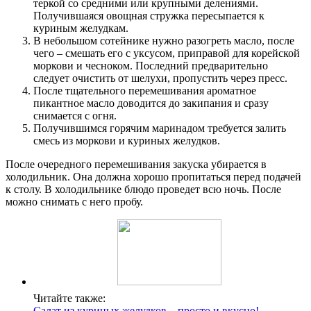
теркой со средними или крупными делениями.
Получившаяся овощная стружка пересыпается к
куриным желудкам.
В небольшом сотейнике нужно разогреть масло, после
чего – смешать его с уксусом, приправой для корейской
моркови и чесноком. Последний предварительно
следует очистить от шелухи, пропустить через пресс.
После тщательного перемешивания ароматное
пикантное масло доводится до закипания и сразу
снимается с огня.
Получившимся горячим маринадом требуется залить
смесь из моркови и куриных желудков.
После очередного перемешивания закуска убирается в
холодильник. Она должна хорошо пропитаться перед подачей
к столу. В холодильнике блюдо проведет всю ночь. После
можно снимать с него пробу.
Читайте также:
Салат из куриных желудков – просто и вкусно!