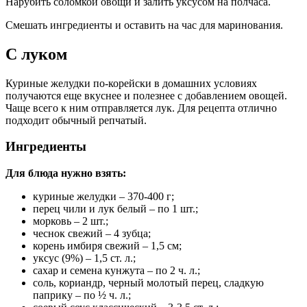
Нарубить соломкой овощи и залить уксусом на полчаса.
Смешать ингредиенты и оставить на час для маринования.
С луком
Куриные желудки по-корейски в домашних условиях
получаются еще вкуснее и полезнее с добавлением овощей.
Чаще всего к ним отправляется лук. Для рецепта отлично
подходит обычный репчатый.
Ингредиенты
Для блюда нужно взять:
куриные желудки – 370-400 г;
перец чили и лук белый – по 1 шт.;
морковь – 2 шт.;
чеснок свежий – 4 зубца;
корень имбиря свежий – 1,5 см;
уксус (9%) – 1,5 ст. л.;
сахар и семена кунжута – по 2 ч. л.;
соль, кориандр, черный молотый перец, сладкую
паприку – по ½ ч. л.;