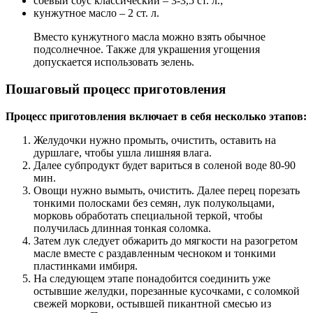
соевый соус классический – 3-3,5 ст. л.;
кунжутное масло – 2 ст. л.
Вместо кунжутного масла можно взять обычное
подсолнечное. Также для украшения угощения
допускается использовать зелень.
Пошаговый процесс приготовления
Процесс приготовления включает в себя несколько этапов:
Желудочки нужно промыть, очистить, оставить на
дуршлаге, чтобы ушла лишняя влага.
Далее субпродукт будет вариться в соленой воде 80-90
мин.
Овощи нужно вымыть, очистить. Далее перец порезать
тонкими полосками без семян, лук полукольцами,
морковь обработать специальной теркой, чтобы
получилась длинная тонкая соломка.
Затем лук следует обжарить до мягкости на разогретом
масле вместе с раздавленным чесноком и тонкими
пластинками имбиря.
На следующем этапе понадобится соединить уже
остывшие желудки, порезанные кусочками, с соломкой
свежей моркови, остывшей пикантной смесью из