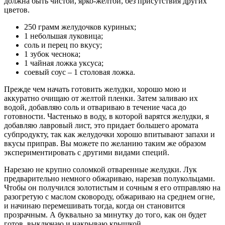
должна быть чистой, ярко-желтой, без присутствия других
цветов.
250 грамм желудочков куриных;
1 небольшая луковица;
соль и перец по вкусу;
1 зубок чеснока;
1 чайная ложка уксуса;
соевый соус – 1 столовая ложка.
Прежде чем начать готовить желудки, хорошо мою и
аккуратно очищаю от желтой пленки. Затем заливаю их
водой, добавляю соль и отвариваю в течение часа до
готовности. Частенько в воду, в которой варятся желудки, я
добавляю лавровый лист, это придает большего аромата
субпродукту, так как желудочки хорошо впитывают запахи и
вкусы приправ. Вы можете по желанию таким же образом
экспериментировать с другими видами специй.
Нарезаю не крупно соломкой отваренные желудки. Лук
предварительно немного обжариваю, нарезав полукольцами.
Чтобы он получился золотистым и сочным я его отправляю на
разогретую с маслом сковороду, обжариваю на среднем огне,
и начинаю перемешивать тогда, когда он становится
прозрачным. А буквально за минутку до того, как он будет
готов, выключаю и накрываю крышкой.