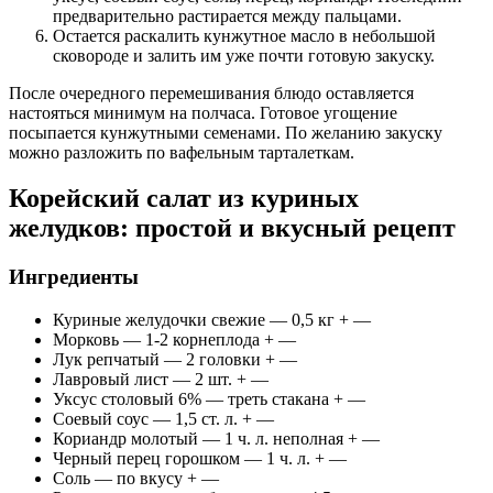
предварительно растирается между пальцами.
Остается раскалить кунжутное масло в небольшой
сковороде и залить им уже почти готовую закуску.
После очередного перемешивания блюдо оставляется
настояться минимум на полчаса. Готовое угощение
посыпается кунжутными семенами. По желанию закуску
можно разложить по вафельным тарталеткам.
Корейский салат из куриных
желудков: простой и вкусный рецепт
Ингредиенты
Куриные желудочки свежие — 0,5 кг + —
Морковь — 1-2 корнеплода + —
Лук репчатый — 2 головки + —
Лавровый лист — 2 шт. + —
Уксус столовый 6% — треть стакана + —
Соевый соус — 1,5 ст. л. + —
Кориандр молотый — 1 ч. л. неполная + —
Черный перец горошком — 1 ч. л. + —
Соль — по вкусу + —