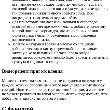
две чайные ложки сахара, щепотку черного перца, по
столовой ложке рисового вина и уксуса, а также две или
три столовые ложки темного соевого соуса. Все
ингредиенты тщательно перемешайте.
Для приготовления масляной заливки в сковороде
разогрейте три-четыре ложки масла, добавьте половину
чайной ложечки кориандра, две-три чайных ложки
хлопьев перца чили, и обжаривайте до появления
насыщенного аромата.
Залейте желудочки горячим маслом со специями,
добавьте чеснок и кинзу, перемешайте и отправьте
закуску в холодильник на 2 часа. Когда блюдо
пропитается соусом, его можно будет украсить семенами
кунжута и подавать к столу!
Видеорецепт приготовления
Можно не сомневаться, что пряные желудочки получатся у
каждой хозяйки особенными благодаря уникальному набору
специй. Ищите свои неповторимые комбинации, а если еще
не можете решиться на такой эксперимент – подсмотрите, что
добавляет в закуску автор этого видео.
С фунчозой