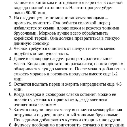
заливается кипятком и отправляется вариться в соленой
воде до полной готовности. На этот процесс уйдет
около 80-90 мин.
На следующем этапе можно заняться овощами –
промыть, очистить. Лук рубится соломкой, перец
избавляется от семян, плодоножки и режется тонкими
брусочками. Морковь лучше всего обрабатывать
корейской теркой. Она должна превратиться в тонкую
длинную соломку.
Чеснок требуется очистить от шелухи и очень мелко
порубить оставшуюся часть.
Далее в сковороде следует разогреть растительное
масло. Когда оно достаточно раскалится, на нем первым
обжаривается лук до мягкости. После можно добавлять в
емкость морковь и готовить продукты вместе еще 1-2
мин.
Остается всыпать перец и жарить ингредиенты еще 4-5
мин.
Когда зажарка в сковороде слегка остынет, можно ее
посолить, смешать с пряностями, раздавленным
очищенным чесноком.
Затем в получившуюся массу всыпается мелкорубленая
петрушка и огурец, порезанный тонкими брусочками.
Последними добавляются кусочки отварных желудков.
Фунчозу необходимо приготовить, согласно инструкции