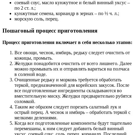
соевый соус, масло кунжутное и белый винный уксус –
по 2 ст. л.;
кунжутные семена, кориандр в зернах – по ½ ч. л.;
морскую соль, перец.
Пошаговый процесс приготовления
Процесс приготовления включает в себя несколько этапов:
Все овощи, чеснок, имбирь, редьку следует очистить от
кожицы, промыть.
Желудки понадобится очистить от всего лишнего. Далее
можно промывать их и отправлять вариться на полчаса
в соленой воде.
Очищенные редьку и морковь требуется обработать
теркой, предназначенной для корейских закусок. После
все подготовленные ингредиенты складываются во
вместительную миску. Желудки предварительно рубятся
соломкой.
Таким же образом следует порезать салатный лук и
острый перец. А чеснок и имбирь – обработать теркой с
мелкими делениями.
Когда все подготовленные компоненты будут тщательно
перемешаны, к ним следует добавить белый винный
уксус, соевый соус, соль, перец, кориандр. Последний