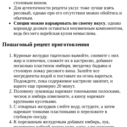
столовым вином.
Для аутентичности рецепта уксус тоже лучше взять
рисовый, однако при его отсутствии можно обойтись и
обычным.
Специи можно варьировать по своему вкусу
, однако
кориандр должен оставаться неизменным компонентом,
ведь без него корейская кухня немыслима.
Пошаговый рецепт приготовления
Куриные желудки тщательно вымойте, снимите с них
жир и пленочки, сложите их в кастрюлю, добавьте
несколько пластинок имбиря, звездочку бадьяна и
столовую ложку рисового вина. Залейте все
ингредиенты водой и поставьте на огонь вариться.
Подождите, пока содержимое кастрюли закипит, и
варите еще примерно 20 минут.
Половину луковицы нарежьте тоненькими полосками,
чеснок и имбирь измельчите, а кинзу нарежьте
крупными кусочками.
С отварных желудков слейте воду, остудите, а затем
нарежьте тонкими пластинками и переложите в
глубокую посуду.
К порезанным желудочкам добавьте имбирь, лук,
половинку чайной ложки соли, одну, а по желанию –