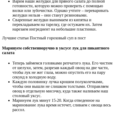
Варим наши желудки для пряного салата до полной
готовности, которую можно проверить с помощью
вилки или зубочистки. Однако учтите – переваривать
желудки нельзя – они станут резиновыми.
Сваренные желудки вынимаем из кипятка и
перекладываем на тарелку, где остужаем их. Затем
нарезаем ингредиент на небольшие пластинки.
Лучшие статьи Постный гороховый суп в пост
Маринуем собственноручно в уксусе лук для пикантного
салата
Теперь займемся головками репчатого лука. Его чистим
от шелухи, затем, разрезав каждый овощ на две части,
чтобы лук не жег глаза, можно опустить его на пару
секунд в холодную воду.
Каждую половинку лучка крошим полуколечками,
чтобы они вышли не слишком толстыми. Отправляем
овощ в отдельную мисочку, куда также наливаем наш
столовый уксус.
Маринуем лук минут 15-20. Когда отведенное на
маринование лука время истечет, сливаем с овоща весь
рассол.