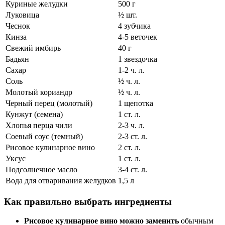
Куриные желудки
500 г
Луковица
½ шт.
Чеснок
4 зубчика
Кинза
4-5 веточек
Свежий имбирь
40 г
Бадьян
1 звездочка
Сахар
1-2 ч. л.
Соль
½ ч. л.
Молотый кориандр
½ ч. л.
Черный перец (молотый)
1 щепотка
Кунжут (семена)
1 ст. л.
Хлопья перца чили
2-3 ч. л.
Соевый соус (темный)
2-3 ст. л.
Рисовое кулинарное вино
2 ст. л.
Уксус
1 ст. л.
Подсолнечное масло
3-4 ст. л.
Вода для отваривания желудков
1,5 л
Как правильно выбрать ингредиенты
Рисовое кулинарное вино можно заменить
обычным