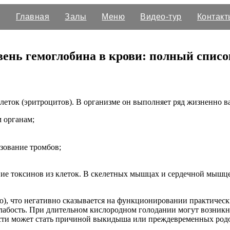
Главная
Залы
Меню
Видео-тур
Контакт
ень гемоглобина в крови: полный списо
леток (эритроцитов). В организме он выполняет ряд жизненно 
м органам;
азование тромбов;
ние токсинов из клеток. В скелетных мышцах и сердечной мышц
), что негативно сказывается на функционировании практически
абость. При длительном кислородном голодании могут возникну
ости может стать причиной выкидыша или преждевременных род