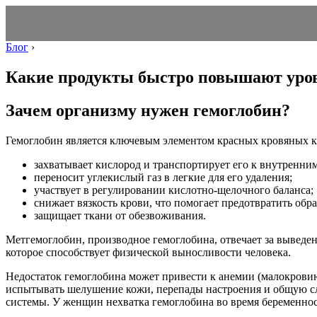
Блог
›
Какие продукты быстро повышают уров
Зачем организму нужен гемоглобин?
Гемоглобин является ключевым элементом красных кровяных к
захватывает кислород и транспортирует его к внутренни
переносит углекислый газ в легкие для его удаления;
участвует в регулировании кислотно-щелочного баланса;
снижает вязкость крови, что помогает предотвратить обр
защищает ткани от обезвоживания.
Метгемоглобин, производное гемоглобина, отвечает за выведе
которое способствует физической выносливости человека.
Недостаток гемоглобина может привести к анемии (малокровию
испытывать шелушение кожи, перепады настроения и общую сл
системы. У женщин нехватка гемоглобина во время беременн