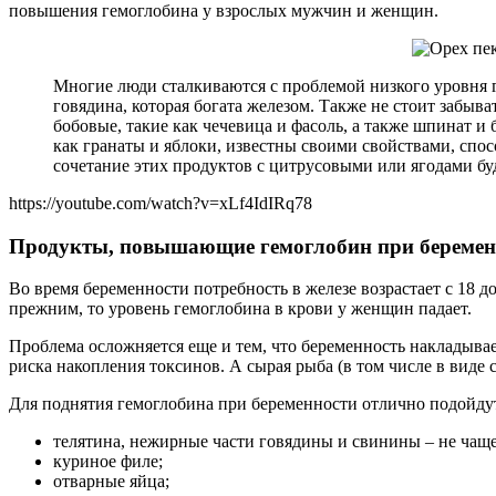
повышения гемоглобина у взрослых мужчин и женщин.
Многие люди сталкиваются с проблемой низкого уровня г
говядина, которая богата железом. Также не стоит забыв
бобовые, такие как чечевица и фасоль, а также шпинат и
как гранаты и яблоки, известны своими свойствами, сп
сочетание этих продуктов с цитрусовыми или ягодами бу
https://youtube.com/watch?v=xLf4IdIRq78
Продукты, повышающие гемоглобин при беремен
Во время беременности потребность в железе возрастает с 18 
прежним, то уровень гемоглобина в крови у женщин падает.
Проблема осложняется еще и тем, что беременность накладыва
риска накопления токсинов. А сырая рыба (в том числе в виде
Для поднятия гемоглобина при беременности отлично подойду
телятина, нежирные части говядины и свинины – не чаще
куриное филе;
отварные яйца;