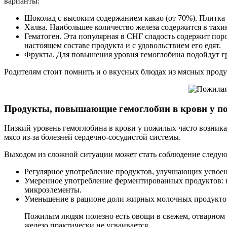
варианты:
Шоколад с высоким содержанием какао (от 70%). Плитка
Халва. Наибольшее количество железа содержится в тахи
Гематоген. Эта популярная в СНГ сладость содержит поро
настоящем составе продукта и с удовольствием его едят.
Фрукты. Для повышения уровня гемоглобина подойдут гр
Родителям стоит помнить и о вкусных блюдах из мясных продук
Продукты, повышающие гемоглобин в крови у 
Низкий уровень гемоглобина в крови у пожилых часто возникае
мясо из-за болезней сердечно-сосудистой системы.
Выходом из сложной ситуации может стать соблюдение следу
Регулярное употребление продуктов, улучшающих усвоение
Умеренное употребление ферментированных продуктов: 
микроэлементы.
Уменьшение в рационе доли жирных молочных продуктов:
Пожилым людям полезно есть овощи в свежем, отварном и
железо практически не усваивается.