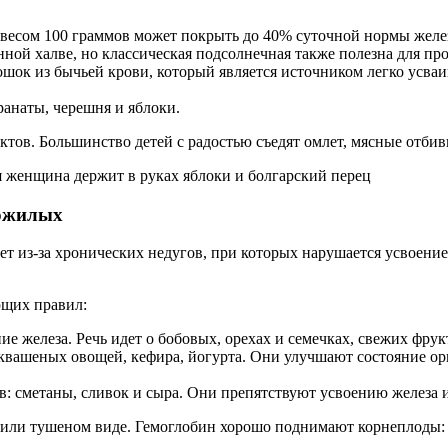
 весом 100 граммов может покрыть до 40% суточной нормы желе
нной халве, но классическая подсолнечная также полезна для п
шок из бычьей крови, который является источником легко усваив
анаты, черешня и яблоки.
тов. Большинство детей с радостью съедят омлет, мясные отбив
пожилых
т из-за хронических недугов, при которых нарушается усвоение 
ющих правил:
 железа. Речь идет о бобовых, орехах и семечках, свежих фрукт
квашеных овощей, кефира, йогурта. Они улучшают состояние о
 сметаны, сливок и сыра. Они препятствуют усвоению железа и
ли тушеном виде. Гемоглобин хорошо поднимают корнеплоды: св