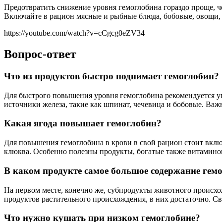
Предотвратить снижение уровня гемоглобина гораздо проще, ч
Включайте в рацион мясные и рыбные блюда, бобовые, овощи,
https://youtube.com/watch?v=cCgcg0eZV34
Вопрос-ответ
Что из продуктов быстро поднимает гемоглобин?
Для быстрого повышения уровня гемоглобина рекомендуется упот
источники железа, такие как шпинат, чечевица и бобовые. Важ
Какая ягода повышает гемоглобин?
Для повышения гемоглобина в крови в свой рацион стоит вклю
клюква. Особенно полезны продукты, богатые также витамин
В каком продукте самое большое содержание гем
На первом месте, конечно же, субпродукты животного происхож
продуктов растительного происхождения, в них достаточно. Св
Что нужно кушать при низком гемоглобине?