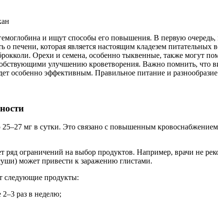
емоглобина и ищут способы его повышения. В первую очередь, н
ать о печени, которая является настоящим кладезем питательных
 брокколи. Орехи и семена, особенно тыквенные, также могут по
особствующими улучшению кроветворения. Важно помнить, что в
дет особенно эффективным. Правильное питание и разнообразие
ности
до 25–27 мг в сутки. Это связано с повышенным кровоснабжением
ет ряд ограничений на выбор продуктов. Например, врачи не ре
 суши) может привести к заражению глистами.
т следующие продукты:
 2–3 раз в неделю;