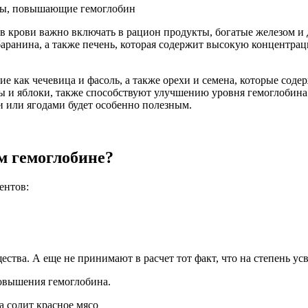
 в крови важно включать в рацион продукты, богатые железом и
баранина, а также печень, которая содержит высокую концентрац
ие как чечевица и фасоль, а также орехи и семена, которые соде
ты и яблоки, также способствуют улучшению уровня гемоглобина
и или ягодами будет особенно полезным.
м гемоглобине?
ентов:
ства. А еще не принимают в расчет тот факт, что на степень ус
овышения гемоглобина.