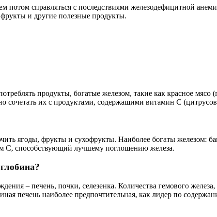
ем потом справляться с последствиями железодефицитной анемии
 фрукты и другие полезные продукты.
реблять продукты, богатые железом, такие как красное мясо (го
но сочетать их с продуктами, содержащими витамин C (цитрусов
чить ягоды, фрукты и сухофрукты. Наиболее богаты железом: ба
ом С, способствующий лучшему поглощению железа.
оглобина?
дения – печень, почки, селезенка. Количества гемового железа,
иная печень наиболее предпочтительная, как лидер по содержан