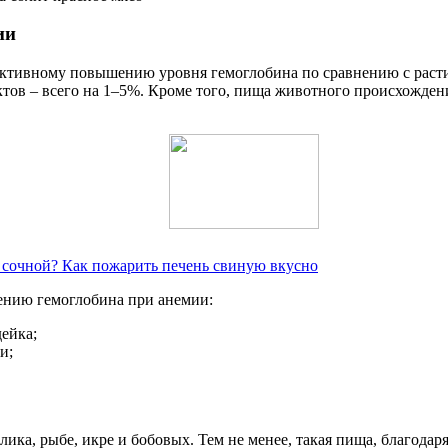
ии
тивному повышению уровня гемоглобина по сравнению с растит
уктов – всего на 1–5%. Кроме того, пища животного происхожде
и сочной? Как пожарить печень свиную вкусно
ению гемоглобина при анемии:
дейка;
и;
ика, рыбе, икре и бобовых. Тем не менее, такая пища, благодар