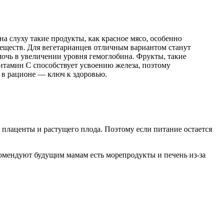
а слуху такие продукты, как красное мясо, особенно
 веществ. Для вегетарианцев отличным вариантом станут
мочь в увеличении уровня гемоглобина. Фрукты, такие
итамин C способствует усвоению железа, поэтому
 в рационе — ключ к здоровью.
 плаценты и растущего плода. Поэтому если питание остается
комендуют будущим мамам есть морепродукты и печень из-за