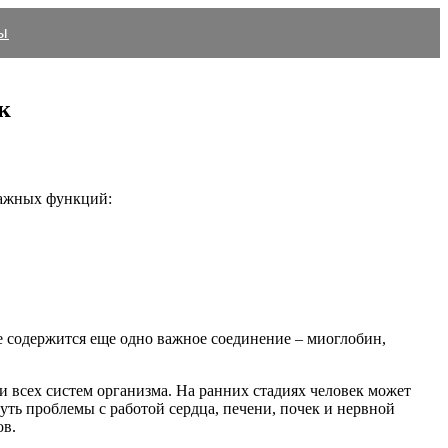
ы
к
важных функций:
е содержится еще одно важное соединение – миоглобин,
 всех систем организма. На ранних стадиях человек может
ть проблемы с работой сердца, печени, почек и нервной
ов.