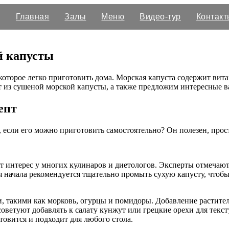
Главная
Залы
Меню
Видео-тур
Контакт
й капусты
которое легко приготовить дома. Морская капуста содержит вита
ат из сушеной морской капусты, а также предложим интересные 
епт
ь, если его можно приготовить самостоятельно? Он полезен, прос
т интерес у многих кулинаров и диетологов. Эксперты отмечают,
я начала рекомендуется тщательно промыть сухую капусту, чтобы
и, такими как морковь, огурцы и помидоры. Добавление растител
ветуют добавлять к салату кунжут или грецкие орехи для текст
отовится и подходит для любого стола.