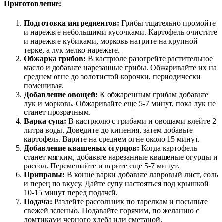
Приготовление:
Подготовка ингредиентов:
Грибы тщательно промойте
и нарежьте небольшими кусочками. Картофель очистите
и нарежьте кубиками, морковь натрите на крупной
терке, а лук мелко нарежьте.
Обжарка грибов:
В кастрюле разогрейте растительное
масло и добавьте нарезанные грибы. Обжаривайте их на
среднем огне до золотистой корочки, периодически
помешивая.
Добавление овощей:
К обжаренным грибам добавьте
лук и морковь. Обжаривайте еще 5-7 минут, пока лук не
станет прозрачным.
Варка супа:
В кастрюлю с грибами и овощами влейте 2
литра воды. Доведите до кипения, затем добавьте
картофель. Варите на среднем огне около 15 минут.
Добавление квашеных огурцов:
Когда картофель
станет мягким, добавьте нарезанные квашеные огурцы и
рассол. Перемешайте и варите еще 5-7 минут.
Приправы:
В конце варки добавьте лавровый лист, соль
и перец по вкусу. Дайте супу настояться под крышкой
10-15 минут перед подачей.
Подача:
Разлейте рассольник по тарелкам и посыпьте
свежей зеленью. Подавайте горячим, по желанию с
ломтиками черного хлеба или сметаной.