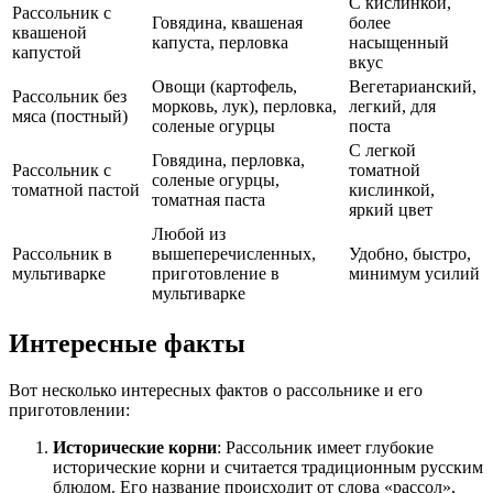
С кислинкой,
Рассольник с
Говядина, квашеная
более
квашеной
капуста, перловка
насыщенный
капустой
вкус
Овощи (картофель,
Вегетарианский,
Рассольник без
морковь, лук), перловка,
легкий, для
мяса (постный)
соленые огурцы
поста
С легкой
Говядина, перловка,
Рассольник с
томатной
соленые огурцы,
томатной пастой
кислинкой,
томатная паста
яркий цвет
Любой из
Рассольник в
вышеперечисленных,
Удобно, быстро,
мультиварке
приготовление в
минимум усилий
мультиварке
Интересные факты
Вот несколько интересных фактов о рассольнике и его
приготовлении:
Исторические корни
: Рассольник имеет глубокие
исторические корни и считается традиционным русским
блюдом. Его название происходит от слова «рассол»,