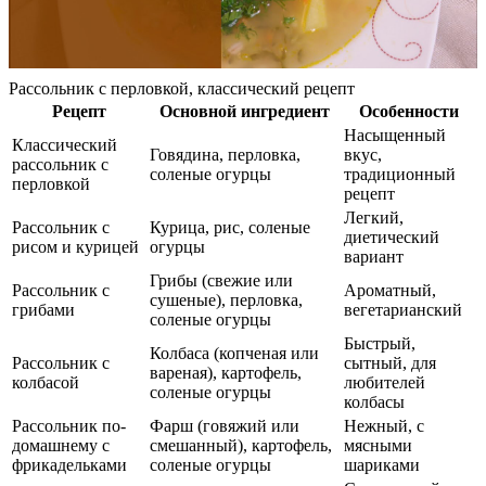
Рассольник с перловкой, классический рецепт
Рецепт
Основной ингредиент
Особенности
Насыщенный
Классический
Говядина, перловка,
вкус,
рассольник с
соленые огурцы
традиционный
перловкой
рецепт
Легкий,
Рассольник с
Курица, рис, соленые
диетический
рисом и курицей
огурцы
вариант
Грибы (свежие или
Рассольник с
Ароматный,
сушеные), перловка,
грибами
вегетарианский
соленые огурцы
Быстрый,
Колбаса (копченая или
Рассольник с
сытный, для
вареная), картофель,
колбасой
любителей
соленые огурцы
колбасы
Рассольник по-
Фарш (говяжий или
Нежный, с
домашнему с
смешанный), картофель,
мясными
фрикадельками
соленые огурцы
шариками