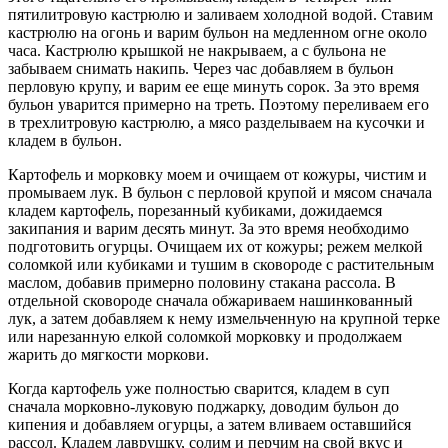
пятилитровую кастрюлю и заливаем холодной водой. Ставим
кастрюлю на огонь и варим бульон на медленном огне около
часа. Кастрюлю крышкой не накрываем, а с бульона не
забываем снимать накипь. Через час добавляем в бульон
перловую крупу, и варим ее еще минуть сорок. За это время
бульон уварится примерно на треть. Поэтому переливаем его
в трехлитровую кастрюлю, а мясо разделываем на кусочки и
кладем в бульон.
Картофель и морковку моем и очищаем от кожуры, чистим и
промываем лук. В бульон с перловой крупой и мясом сначала
кладем картофель, порезанный кубиками, дожидаемся
закипания и варим десять минут. За это время необходимо
подготовить огурцы. Очищаем их от кожуры; режем мелкой
соломкой или кубиками и тушим в сковороде с растительным
маслом, добавив примерно половину стакана рассола. В
отдельной сковороде сначала обжариваем нашинкованный
лук, а затем добавляем к нему измельченную на крупной терке
или нарезанную елкой соломкой морковку и продолжаем
жарить до мягкости моркови.
Когда картофель уже полностью сварится, кладем в суп
сначала морковно-луковую поджарку, доводим бульон до
кипения и добавляем огурцы, а затем вливаем оставшийся
рассол. Кладем лаврушку, солим и перчим на свой вкус и