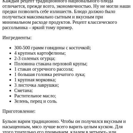
Каждый рецепт традиционного национального блюда
отличается, прежде всего, экономичностью. Ну не могли наши
предки позволить себе излишеств. Блюдо должно было
получиться максимально сытным и вкусным при
минимальном расходе продуктов. Рецепт классического
рассольника – яркий тому пример.
Ингредиенты:
300-500 грамм говядины с косточкой;
4 крупных картофелины;
2-3 соленых огурца;
Половина стакана перловой крупы;
1 стакан огуречного рассола;
1 большая головка репчатого лука;
1 крупная морковка;
3 листочка лаврушки;
Сметана;
Растительное масло;
Зелень, перец и соль.
Приготовление:
Бульон варим традиционно. Чтобы он получился вкусным и
насыщенным, мясо лучше всего варить целым куском. Для
этого тщательно его промываем, кладем в четырех- или