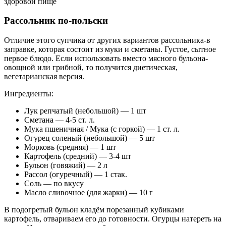
здоровой пище
Рассольник по-польски
Отличие этого супчика от других вариантов рассольника-в
заправке, которая состоит из муки и сметаны. Густое, сытное
первое блюдо. Если использовать вместо мясного бульона-
овощной или грибной, то получится диетическая,
вегетарианская версия.
Ингредиенты:
Лук репчатый (небольшой) — 1 шт
Сметана — 4-5 ст. л.
Мука пшеничная / Мука (с горкой) — 1 ст. л.
Огурец соленый (небольшой) — 5 шт
Морковь (средняя) — 1 шт
Картофель (средний) — 3-4 шт
Бульон (говяжий) — 2 л
Рассол (огуречный) — 1 стак.
Соль — по вкусу
Масло сливочное (для жарки) — 10 г
В подогретый бульон кладём порезанный кубиками
картофель, отвариваем его до готовности. Огурцы натереть на