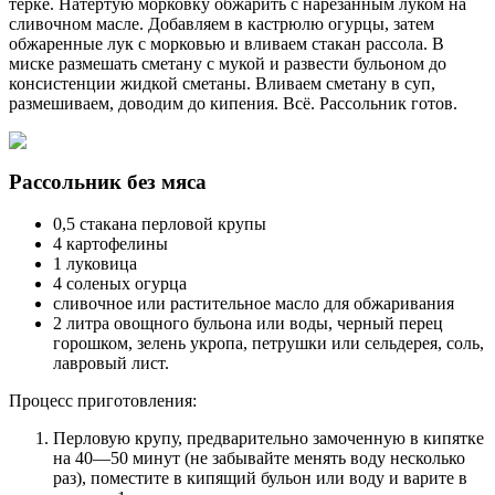
терке. Натертую морковку обжарить с нарезанным луком на
сливочном масле. Добавляем в кастрюлю огурцы, затем
обжаренные лук с морковью и вливаем стакан рассола. В
миске размешать сметану с мукой и развести бульоном до
консистенции жидкой сметаны. Вливаем сметану в суп,
размешиваем, доводим до кипения. Всё. Рассольник готов.
Рассольник без мяса
0,5 стакана перловой крупы
4 картофелины
1 луковица
4 соленых огурца
сливочное или растительное масло для обжаривания
2 литра овощного бульона или воды, черный перец
горошком, зелень укропа, петрушки или сельдерея, соль,
лавровый лист.
Процесс приготовления:
Перловую крупу, предварительно замоченную в кипятке
на 40—50 минут (не забывайте менять воду несколько
раз), поместите в кипящий бульон или воду и варите в