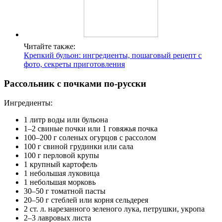
Читайте также:
Крепкий бульон: ингредиенты, пошаговый рецепт с
фото, секреты приготовления
Рассольник с почками по-русски
Ингредиенты:
1 литр воды или бульона
1–2 свиные почки или 1 говяжья почка
100–200 г соленых огурцов с рассолом
100 г свиной грудинки или сала
100 г перловой крупы
1 крупный картофель
1 небольшая луковица
1 небольшая морковь
30–50 г томатной пасты
20–50 г стеблей или корня сельдерея
2 ст. л. нарезанного зеленого лука, петрушки, укропа
2–3 лавровых листа