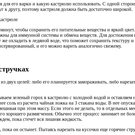
тся для его варки и какую кастрюлю использовать. С одной стор
 к другу, поэтому кастрюля должна быть достаточно широкой.
 минут, чтобы сохранить его питательные вещества и яркий цвет
жны для иммунной системы и обмена веществ. Для достижения н
 же охладить в ледяной воде, что поможет сохранить текстуру и
онсервированный, и его можно варить аналогично свежему.
стручках
з двух целей: либо его планируется замораживать, либо нарезат
аем зеленый горох в кастрюлю с холодной водой и оставляем на
ее соль из расчета чайная ложка на 3 стакана воды. В нее опуск
шивая при этом массу. Если этого не делать, то в отдельных ме
го хорошего размягчения. Обычно этот процесс занимает не боле
дем, пока стечет вся лишняя жидкость.
 пока он остынет. Пытаясь нарезать на кусочки еще горячие стр