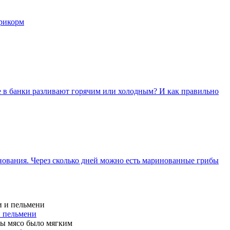
прикорм
 в банки разливают горячим или холодным? И как правильно
ования. Через сколько дней можно есть маринованные грибы
и пельмени