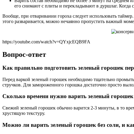
Варить состав необходимо не более 5 минут на среднем ил
его снимают с плиты и перекладывают в дуршлаг. Когда 
Вообще, при отваривании гороха следует использовать таймер
этого разваривается, можно нечаянно пропустить важный моме
https://youtube.com/watch?v=QYxjcEQB9FA
Вопрос-ответ
Как правильно подготовить зеленый горошек пер
Перед варкой зеленый горошек необходимо тщательно промыть п
стручков. Для замороженного горошка достаточно просто выло
Сколько времени нужно варить зеленый горошек
Свежий зеленый горошек обычно варится 2-3 минуты, в то врем
хрустящую текстуру.
Можно ли варить зеленый горошек без соли, и как