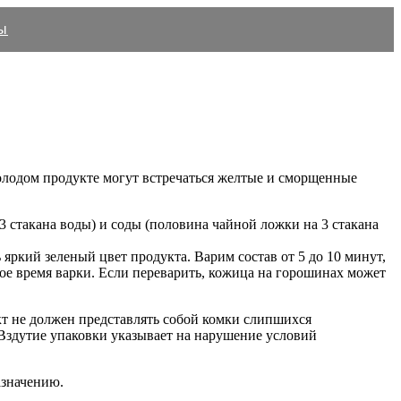
ы
молодом продукте могут встречаться желтые и сморщенные
 стакана воды) и соды (половина чайной ложки на 3 стакана
ркий зеленый цвет продукта. Варим состав от 5 до 10 минут,
ное время варки. Если переварить, кожица на горошинах может
т не должен представлять собой комки слипшихся
Вздутие упаковки указывает на нарушение условий
азначению.