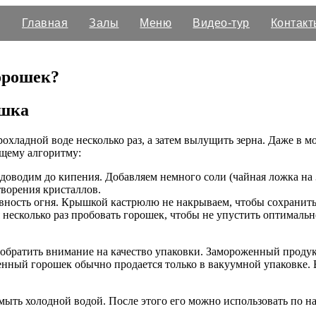
Главная
Залы
Меню
Видео-тур
Контакт
орошек?
ошка
охладной воде несколько раз, а затем вылущить зерна. Даже в 
ющему алгоритму:
доводим до кипения. Добавляем немного соли (чайная ложка на 3
ворения кристаллов.
ность огня. Крышкой кастрюлю не накрываем, чтобы сохранить я
ся несколько раз пробовать горошек, чтобы не упустить оптималь
обратить внимание на качество упаковки. Замороженный продук
нный горошек обычно продается только в вакуумной упаковке. 
ыть холодной водой. После этого его можно использовать по н