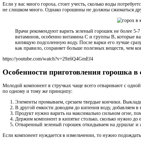
Если у вас много гороха, стоит учесть, сколько воды потребуе
не слишком много. Однако горошины не должны сжиматься друг
Врачи рекомендуют варить зеленый горошек не более 5-7
витаминов, особенно витамина C и группы B, которые ва
кипящую подсоленную воду. После варки его лучше сразу
как правило, сохраняет больше полезных веществ, чем к
https://youtube.com/watch?v=29z6Q4GmEf4
Особенности приготовления горошка в 
Молодой компонент в стручках чаще всего отваривают с одной и
по одному и тому же принципу:
Элементы промываем, срезаем твердые кончики. Выкладыв
В другой емкости доводим до кипения воду, добавляем в н
Продукт нужно варить на максимально сильном огне, поме
Держим компонент в кипятке столько, сколько нужно до е
Отваренный зеленый горошек откидываем на дуршлаг и ж
Если компонент нуждается в измельчении, то нужно подождать,