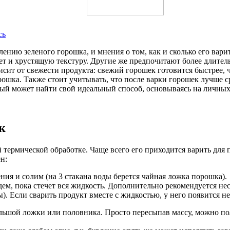
сь
нию зеленого горошка, и мнения о том, как и сколько его вари
вет и хрустящую текстуру. Другие же предпочитают более длител
исит от свежести продукта: свежий горошек готовится быстрее,
рошка. Также стоит учитывать, что после варки горошек лучше с
ждый может найти свой идеальный способ, основываясь на личны
к
ермической обработке. Чаще всего его приходится варить для п
н:
ия и солим (на 3 стакана воды берется чайная ложка порошка).
м, пока стечет вся жидкость. Дополнительно рекомендуется не
). Если сварить продукт вместе с жидкостью, у него появится н
ьшой ложки или половника. Просто пересыпав массу, можно пол