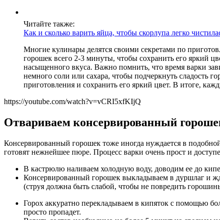
Читайте также:
Как и сколько варить яйца, чтобы скорлупа легко чистила
Многие кулинары делятся своими секретами по приготовле
горошек всего 2-3 минуты, чтобы сохранить его яркий ц
насыщенного вкуса. Важно помнить, что время варки зав
немного соли или сахара, чтобы подчеркнуть сладость го
приготовления и сохранить его яркий цвет. В итоге, ка
https://youtube.com/watch?v=vCRI5xfKIjQ
Отвариваем консервированный гороше
Консервированный горошек тоже иногда нуждается в подобной т
готовят нежнейшее пюре. Процесс варки очень прост и доступе
В кастрюлю наливаем холодную воду, доводим ее до кипен
Консервированный горошек выкладываем в дуршлаг и жде
(струя должна быть слабой, чтобы не повредить горошины
Горох аккуратно перекладываем в кипяток с помощью бол
просто пропадет.