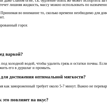
и даже слабом огне, т.к. бурление опять же может испортить заг
стечет лишняя жидкость, массу можно использовать по назначен
. Принимая во внимание то, сколько времени необходимо для до
нт.
ед варкой?
од холодной водой, чтобы удалить грязь и остатки почвы. Если
жить его в дуршлаг и промыть.
 для достижения оптимальной мягкости?
я как замороженный требует около 5-7 минут. Важно не перевар
 это повлияет на вкус?