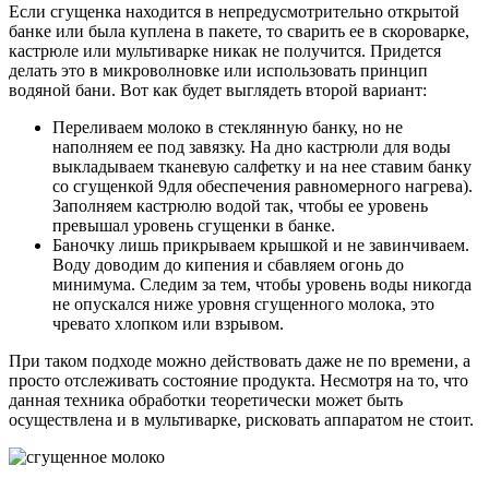
Если сгущенка находится в непредусмотрительно открытой
банке или была куплена в пакете, то сварить ее в скороварке,
кастрюле или мультиварке никак не получится. Придется
делать это в микроволновке или использовать принцип
водяной бани. Вот как будет выглядеть второй вариант:
Переливаем молоко в стеклянную банку, но не
наполняем ее под завязку. На дно кастрюли для воды
выкладываем тканевую салфетку и на нее ставим банку
со сгущенкой 9для обеспечения равномерного нагрева).
Заполняем кастрюлю водой так, чтобы ее уровень
превышал уровень сгущенки в банке.
Баночку лишь прикрываем крышкой и не завинчиваем.
Воду доводим до кипения и сбавляем огонь до
минимума. Следим за тем, чтобы уровень воды никогда
не опускался ниже уровня сгущенного молока, это
чревато хлопком или взрывом.
При таком подходе можно действовать даже не по времени, а
просто отслеживать состояние продукта. Несмотря на то, что
данная техника обработки теоретически может быть
осуществлена и в мультиварке, рисковать аппаратом не стоит.