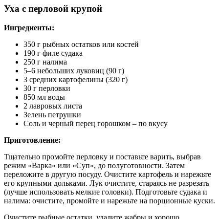
Уха с перловой крупой
Ингредиенты:
350 г рыбных остатков или костей
190 г филе судака
250 г налима
5–6 небольших луковиц (90 г)
3 средних картофелины (320 г)
30 г перловки
850 мл воды
2 лавровых листа
Зелень петрушки
Соль и черный перец горошком – по вкусу
Приготовление:
Тщательно промойте перловку и поставьте варить, выбрав
режим «Варка» или «Суп», до полуготовности. Затем
переложите в другую посуду. Очистите картофель и нарежьте
его крупными дольками. Лук очистите, стараясь не разрезать
(лучше использовать мелкие головки). Подготовьте судака и
налима: очистите, промойте и нарежьте на порционные куски.
Очистите рыбные остатки, удалите жабры и хорошо