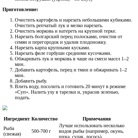
Приготовление:
Очистить картофель и нарезать небольшими кубиками.
Очистить репчатый лук и мелко нарезать.
Очистить морковь и натереть на крупной терке.
Нарезать болгарский перец полосками, очистив от
семян и перегородок и удалив плодоножку.
Нарезать карпа крупными кусками.
Нарезать филе горбуши средними кусочками.
Обжаривать лук и морковь в чаше на смеси масел 1–2
мин.
Добавить картофель, перец и тмин и обжаривать 1–2
мин.
Добавить рыбу.
Влить воду, посолить и готовить 20 минут в режиме
«Суп». Налить уху в тарелки и, украсив зеленью,
подать.
Ингредиент
Количество
Примечания
Лучше использовать несколько
Рыба
500-700 г
видов рыбы (например, окунь,
(свежая)
щука, судак, лосось).