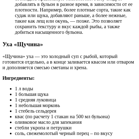
добавлять в бульон в разное время, в зависимости от ее
плотности. Например, более плотные сорта, такие как
судак или щука, добавляют раньше, а более нежные,
такие как лещ или окунь, — позже. Это позволяет
сохранить текстуру и вкус каждой рыбы, а также
добиться насыщенного бульона.
Уха «Щучина»
«Щучина» уха — это холодный суп с рыбой, который
готовится отдельно, а в конце заливается квасом или отваром
и дополняется смесью сметаны и хрена.
Ингредиенты:
1 л воды
1 большая щука
1 средняя луковица
1 небольшая морковь
1 стебель сельдерея
квас (по расчету 1 стакан на 500 мл бульона)
оливковое масло для запекания
стебли укропа и петрушки
соль, свежемолотый черный перец – по вкусу