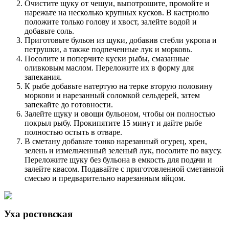
Очистите щуку от чешуи, выпотрошите, промойте и
нарежьте на несколько крупных кусков. В кастрюлю
положите только голову и хвост, залейте водой и
добавьте соль.
Приготовьте бульон из щуки, добавив стебли укропа и
петрушки, а также подпеченные лук и морковь.
Посолите и поперчите куски рыбы, смазанные
оливковым маслом. Переложите их в форму для
запекания.
К рыбе добавьте натертую на терке вторую половину
моркови и нарезанный соломкой сельдерей, затем
запекайте до готовности.
Залейте щуку и овощи бульоном, чтобы он полностью
покрыл рыбу. Прокипятите 15 минут и дайте рыбе
полностью остыть в отваре.
В сметану добавьте тонко нарезанный огурец, хрен,
зелень и измельченный зеленый лук, посолите по вкусу.
Переложите щуку без бульона в емкость для подачи и
залейте квасом. Подавайте с приготовленной сметанной
смесью и предварительно нарезанным яйцом.
Уха ростовская