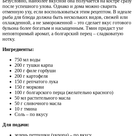
Безусловно, наиболее вкусной она получается на костре сразу
после успешного улова. Однако и дома можно сварить
отменную уху, если воспользоваться этим рецептом. В идеале
рыба для блюда должна быть нескольких видов, свежей или
охлажденной, а не замороженной – это сделает вкус готового
бульона более богатым и насыщенным. Тмин придаст ухе
неповторимый аромат, а болгарский перец – сладковатую
нотку.
Ингредиенты:
750 мл воды
200 г тушки карпа
200 г филе горбуши
200 г картофеля
150 г репчатого лука
150 г моркови
100 г болгарского перца (желательно красного)
50 мл растительного масла
50 г сливочного масла
10 г тмина
Соль – по вкусу
Для подачи:
зелень петрушки (укропа) – по вкусу