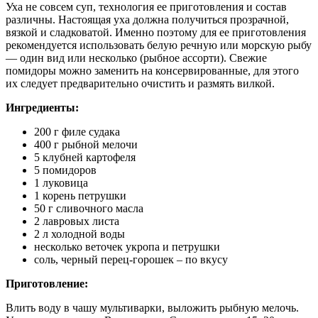
Уха не совсем суп, технология ее приготовления и состав
различны. Настоящая уха должна получиться прозрачной,
вязкой и сладковатой. Именно поэтому для ее приготовления
рекомендуется использовать белую речную или морскую рыбу
— один вид или несколько (рыбное ассорти). Свежие
помидоры можно заменить на консервированные, для этого
их следует предварительно очистить и размять вилкой.
Ингредиенты:
200 г филе судака
400 г рыбной мелочи
5 клубней картофеля
5 помидоров
1 луковица
1 корень петрушки
50 г сливочного масла
2 лавровых листа
2 л холодной воды
несколько веточек укропа и петрушки
соль, черный перец-горошек – по вкусу
Приготовление:
Влить воду в чашу мультиварки, выложить рыбную мелочь.