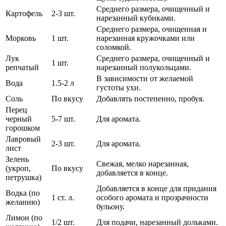
Среднего размера, очищенный и
Картофель
2-3 шт.
нарезанный кубиками.
Среднего размера, очищенная и
Морковь
1 шт.
нарезанная кружочками или
соломкой.
Лук
Среднего размера, очищенный и
1 шт.
репчатый
нарезанный полукольцами.
В зависимости от желаемой
Вода
1.5-2 л
густоты ухи.
Соль
По вкусу
Добавлять постепенно, пробуя.
Перец
черный
5-7 шт.
Для аромата.
горошком
Лавровый
2-3 шт.
Для аромата.
лист
Зелень
Свежая, мелко нарезанная,
(укроп,
По вкусу
добавляется в конце.
петрушка)
Добавляется в конце для придания
Водка (по
1 ст. л.
особого аромата и прозрачности
желанию)
бульону.
Лимон (по
1/2 шт.
Для подачи, нарезанный дольками.