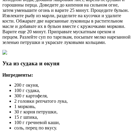
горошины перца. Доведите до кипения на сильном огне,
затем уменьшите огонь и варите 25 минут. Процедите бульон.
Извлеките рыбу из марли, разделите на кусочки и удалите
кости. Обжарьте две нарезанные луковицы в растительном
масле и добавьте их в бульон вместе с кружочками моркови.
Варите еще 20 минут. Приправьте мускатным орехом и
перцем. Разлейте суп по тарелкам, посыпьте мелко нарезанной
зеленью петрушки и украсьте луковыми кольцами.
Уха из судака и окуня
Ингредиенты:
200 г окуня,
100 г судака,
300 г картофеля,
2 головки репчатого лука,
1 морковь,
30 г корня петрушки,
15 г шпика,
100 г гречневой каши,
соль, перец по вкусу.