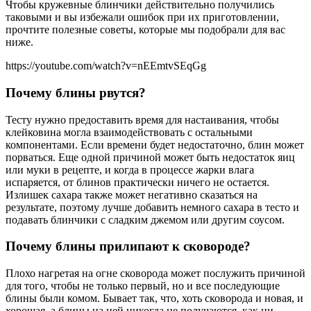
Чтобы кружевные блинчики действительно получились
таковыми и вы избежали ошибок при их приготовлении,
прочтите полезные советы, которые мы подобрали для вас
ниже.
https://youtube.com/watch?v=nEEmtvSEqGg
Почему блины рвутся?
Тесту нужно предоставить время для настаивания, чтобы
клейковина могла взаимодействовать с остальными
компонентами. Если времени будет недостаточно, блин может
порваться. Еще одной причиной может быть недостаток яиц
или муки в рецепте, и когда в процессе жарки влага
испаряется, от блинов практически ничего не остается.
Излишек сахара также может негативно сказаться на
результате, поэтому лучше добавить немного сахара в тесто и
подавать блинчики с сладким джемом или другим соусом.
Почему блины прилипают к сковороде?
Плохо нагретая на огне сковорода может послужить причиной
для того, чтобы не только первый, но и все последующие
блины были комом. Бывает так, что, хоть сковорода и новая, и
хорошая, а блины на ней никогда не получаются, как ни