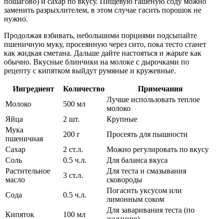
пошагово) и сахар по вкусу. Пищевую гашеную соду можно
заменить разрыхлителем, в этом случае гасить порошок не
нужно.
Продолжая взбивать, небольшими порциями подсыпайте
пшеничную муку, просеянную через сито, пока тесто станет
как жидкая сметана. Дальше дайте настояться и жарьте как
обычно. Вкусные блинчики на молоке с дырочками по
рецепту с кипятком выйдут румяные и кружевные.
Ингредиент
Количество
Примечания
Лучше использовать теплое
Молоко
500 мл
молоко
Яйца
2 шт.
Крупные
Мука
200 г
Просеять для пышности
пшеничная
Сахар
2 ст.л.
Можно регулировать по вкусу
Соль
0.5 ч.л.
Для баланса вкуса
Растительное
Для теста и смазывания
3 ст.л.
масло
сковороды
Погасить уксусом или
Сода
0.5 ч.л.
лимонным соком
Для заваривания теста (по
Кипяток
100 мл
желанию)