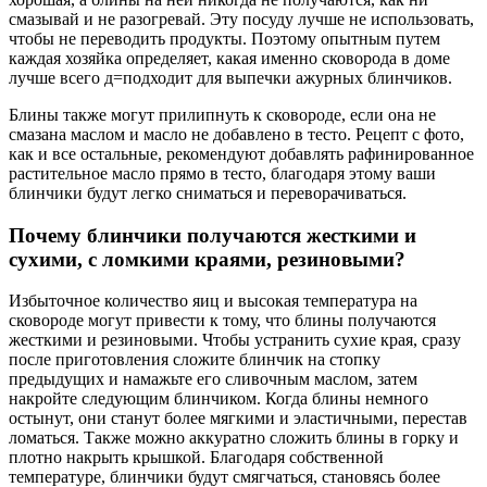
смазывай и не разогревай. Эту посуду лучше не использовать,
чтобы не переводить продукты. Поэтому опытным путем
каждая хозяйка определяет, какая именно сковорода в доме
лучше всего д=подходит для выпечки ажурных блинчиков.
Блины также могут прилипнуть к сковороде, если она не
смазана маслом и масло не добавлено в тесто. Рецепт с фото,
как и все остальные, рекомендуют добавлять рафинированное
растительное масло прямо в тесто, благодаря этому ваши
блинчики будут легко сниматься и переворачиваться.
Почему блинчики получаются жесткими и
сухими, с ломкими краями, резиновыми?
Избыточное количество яиц и высокая температура на
сковороде могут привести к тому, что блины получаются
жесткими и резиновыми. Чтобы устранить сухие края, сразу
после приготовления сложите блинчик на стопку
предыдущих и намажьте его сливочным маслом, затем
накройте следующим блинчиком. Когда блины немного
остынут, они станут более мягкими и эластичными, перестав
ломаться. Также можно аккуратно сложить блины в горку и
плотно накрыть крышкой. Благодаря собственной
температуре, блинчики будут смягчаться, становясь более