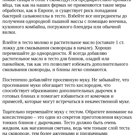
яйца, так как на наших фермах не применяются такие меры
обработки, как в Европе, и существует риск попадания
бактерий сальмонеллы в тесто. Взбейте все ингредиенты до
получения однородной пышной массы с помощью венчика,
кухонного комбайна, погружного блендера или обычной
вилки.
Влейте в тесто молоко и растительное масло (оставьте 1 ст.
ложку для смазывания сковороды в начале). Хорошо
перемешайте до однородности. Я всегда добавляю
растительное масло в тесто для блинов, оладий или
панкейков, так как это позволяет избежать дополнительного
смазывания сковороды, и блины легко снимаются.
Постепенно добавляйте просеянную муку. Не забывайте, что
просеивание муки обогащает тесто кислородом, что
способствует образованию дополнительных дырочек в
готовых блинах и помогает избавиться от комочков и
примесей, которые могут встречаться в некачественной муке.
Тщательно перемешайте муку с тестом. Обратите внимание на
консистенцию – это один из секретов приготовления вкусных
тонких блинов с дырочками. Тесто должно быть очень
жидким, как магазинная сметана, ведь чем тоньше слой теста
на сковороде, тем более ажурными и прозрачными