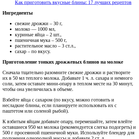
Как приготовить вкусные блины: 17 лучших рецептов
Ингредиенты
свежие дрожжи – 30 г,
молоко — 1000 мл,
куриные яйца – 2 шт.,
пшеничная мука – 500 г,
растительное масло – 3 ст.л.,
сахар – по вкусу.
Приготовление тонких дрожжевых блинов на молоке
Сначала тщательно разомните свежие дрожжи и растворите
их в 50 мл теплого молока. Добавьте 1 ч. л. сахара и немного
соли, затем оставьте мини-опару в теплом месте на 30 минут,
чтобы она увеличилась в объеме.
Взбейте яйца с сахаром (по вкусу, можно готовить и
несладкие блины, если планируете использовать их с
паштетом или соленой рыбой).
К взбитым яйцам добавьте опару, перемешайте, затем влейте
оставшиеся 950 мл молока (рекомендуется слегка подогреть) и
500 г просеянной пшеничной муки. Используйте блендер для
получения однородной массы и добавьте 2 ст. л.