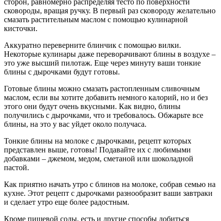
сторон, равномерно распределяя тесто по поверхности
сковороды, вращая ручку. В первый раз сковороду желательно
смазать растительным маслом с помощью кулинарной
кисточки.
Аккуратно переверните блинчик с помощью вилки.
Некоторые кулинары даже переворачивают блины в воздухе –
это уже высший пилотаж. Еще через минуту ваши тонкие
блины с дырочками будут готовы.
Готовые блины можно смазать растопленным сливочным
маслом, если вы хотите добавить немного калорий, но и без
этого они будут очень вкусными. Как видно, блины
получились с дырочками, что и требовалось. Обжарьте все
блины, на это у вас уйдет около получаса.
Тонкие блины на молоке с дырочками, рецепт которых
представлен выше, готовы! Подавайте их с любимыми
добавками – джемом, медом, сметаной или шоколадной
пастой.
Как приятно начать утро с блинов на молоке, собрав семью на
кухне. Этот рецепт с дырочками разнообразит ваши завтраки
и сделает утро еще более радостным.
Кроме пищевой соды, есть и другие способы добиться