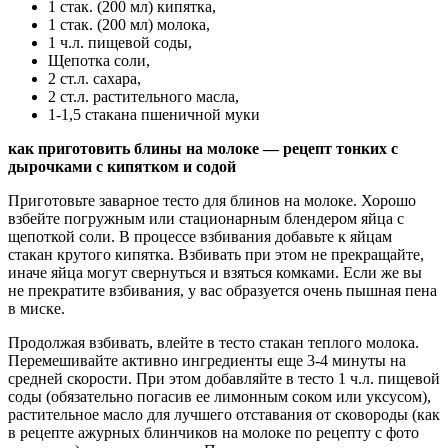
1 стак. (200 мл) кипятка,
1 стак. (200 мл) молока,
1 ч.л. пищевой соды,
Щепотка соли,
2 ст.л. сахара,
2 ст.л. растительного масла,
1-1,5 стакана пшеничной муки
как приготовить блины на молоке — рецепт тонких с
дырочками с кипятком и содой
Приготовьте заварное тесто для блинов на молоке. Хорошо
взбейте погружным или стационарным блендером яйца с
щепоткой соли. В процессе взбивания добавьте к яйцам
стакан крутого кипятка. Взбивать при этом не прекращайте,
иначе яйца могут свернуться и взяться комками. Если же вы
не прекратите взбивания, у вас образуется очень пышная пена
в миске.
Продолжая взбивать, влейте в тесто стакан теплого молока.
Перемешивайте активно ингредиенты еще 3-4 минуты на
средней скорости. При этом добавляйте в тесто 1 ч.л. пищевой
соды (обязательно погасив ее лимонным соком или уксусом),
растительное масло для лучшего отставания от сковороды (как
в рецепте ажурных блинчиков на молоке по рецепту с фото