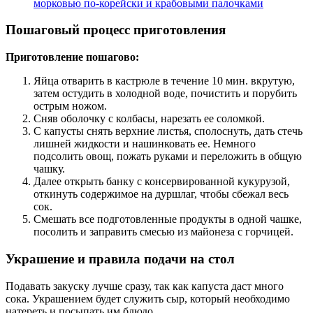
морковью по-корейски и крабовыми палочками
Пошаговый процесс приготовления
Приготовление пошагово:
Яйца отварить в кастрюле в течение 10 мин. вкрутую,
затем остудить в холодной воде, почистить и порубить
острым ножом.
Сняв оболочку с колбасы, нарезать ее соломкой.
С капусты снять верхние листья, сполоснуть, дать стечь
лишней жидкости и нашинковать ее. Немного
подсолить овощ, пожать руками и переложить в общую
чашку.
Далее открыть банку с консервированной кукурузой,
откинуть содержимое на дуршлаг, чтобы сбежал весь
сок.
Смешать все подготовленные продукты в одной чашке,
посолить и заправить смесью из майонеза с горчицей.
Украшение и правила подачи на стол
Подавать закуску лучше сразу, так как капуста даст много
сока. Украшением будет служить сыр, который необходимо
натереть и посыпать им блюдо.