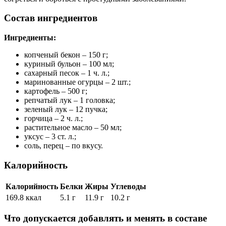
Состав ингредиентов
Ингредиенты:
копченый бекон – 150 г;
куриный бульон – 100 мл;
сахарный песок – 1 ч. л.;
маринованные огурцы – 2 шт.;
картофель – 500 г;
репчатый лук – 1 головка;
зеленый лук – 12 пучка;
горчица – 2 ч. л.;
растительное масло – 50 мл;
уксус – 3 ст. л.;
соль, перец – по вкусу.
Калорийность
Калорийность
Белки
Жиры
Углеводы
169.8 ккал
5.1 г
11.9 г
10.2 г
Что допускается добавлять и менять в составе