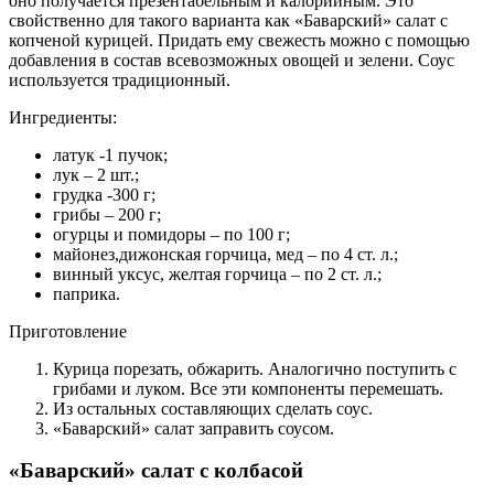
оно получается презентабельным и калорийным. Это
свойственно для такого варианта как «Баварский» салат с
копченой курицей. Придать ему свежесть можно с помощью
добавления в состав всевозможных овощей и зелени. Соус
используется традиционный.
Ингредиенты:
латук -1 пучок;
лук – 2 шт.;
грудка -300 г;
грибы – 200 г;
огурцы и помидоры – по 100 г;
майонез,дижонская горчица, мед – по 4 ст. л.;
винный уксус, желтая горчица – по 2 ст. л.;
паприка.
Приготовление
Курица порезать, обжарить. Аналогично поступить с
грибами и луком. Все эти компоненты перемешать.
Из остальных составляющих сделать соус.
«Баварский» салат заправить соусом.
«Баварский» салат с колбасой