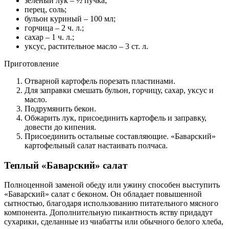
зеленый лук – ½ пучка;
перец, соль;
бульон куриный – 100 мл;
горчица – 2 ч. л.;
сахар – 1 ч. л.;
уксус, растительное масло – 3 ст. л.
Приготовление
Отварной картофель порезать пластинами.
Для заправки смешать бульон, горчицу, сахар, уксус и
масло.
Подрумянить бекон.
Обжарить лук, присоединить картофель и заправку,
довести до кипения.
Присоединить остальные составляющие. «Баварский»
картофельный салат настаивать полчаса.
Теплый «Баварский» салат
Полноценной заменой обеду или ужину способен выступить
«Баварский» салат с беконом. Он обладает повышенной
сытностью, благодаря использованию питательного мясного
компонента. Дополнительную пикантность яству придадут
сухарики, сделанные из чиабатты или обычного белого хлеба,