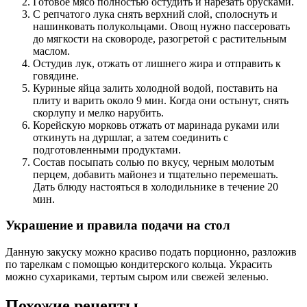
Готовое мясо полностью остудить и нарезать брусками.
С репчатого лука снять верхний слой, сполоснуть и
нашинковать полукольцами. Овощ нужно пассеровать
до мягкости на сковороде, разогретой с растительным
маслом.
Остудив лук, отжать от лишнего жира и отправить к
говядине.
Куриные яйца залить холодной водой, поставить на
плиту и варить около 9 мин. Когда они остынут, снять
скорлупу и мелко нарубить.
Корейскую морковь отжать от маринада руками или
откинуть на дуршлаг, а затем соединить с
подготовленными продуктами.
Состав посыпать солью по вкусу, черным молотым
перцем, добавить майонез и тщательно перемешать.
Дать блюду настояться в холодильнике в течение 20
мин.
Украшение и правила подачи на стол
Данную закуску можно красиво подать порционно, разложив
по тарелкам с помощью кондитерского кольца. Украсить
можно сухариками, тертым сыром или свежей зеленью.
Похожие рецепты