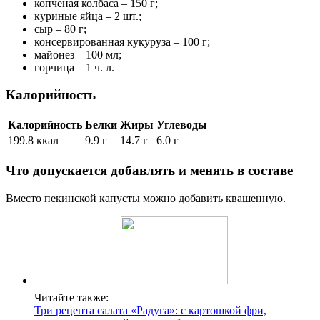
копченая колбаса – 150 г;
куриные яйца – 2 шт.;
сыр – 80 г;
консервированная кукуруза – 100 г;
майонез – 100 мл;
горчица – 1 ч. л.
Калорийность
Калорийность
Белки
Жиры
Углеводы
199.8 ккал
9.9 г
14.7 г
6.0 г
Что допускается добавлять и менять в составе
Вместо пекинской капусты можно добавить квашенную.
Читайте также:
Три рецепта салата «Радуга»: с картошкой фри,