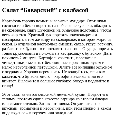
Салат “Баварский” с колбасой
Картофель хорошо помыть и варить в мундире. Охотничьи
сосиски или бекон порезать на небольшие кусочки, обжарить
на сковороде, снять шумовкой на бумажное полотенце, чтобы
весь жир стек. Красный лук порезать полукольцами и
пассировать в том же жиру на сковородке, в котором жарился
бекон. В отдельной кастрюльке смешать сахар, уксус, горчицу,
разбавить их бульоном и поставить на огонь. Огурцы порезать
тонко кружочками и положить в кастрюльку с бульоном. Дать
покипеть 2 минуты. Картофель очистить, порезать на
четвертинки, смешать с беконом, пассированным луком и
мелко нарубленной петрушкой. Залить все кипящим бульоном
с огурцами. Хорошо перемешать. Не волнуйтесь, если вам
кажется, что бульона много – картофель великолепно его
впитает. Выложите в большое глубокое блюдо и подавайте к
столу!
Этот салат является классикой немецкой кухни. Подают его
теплым, поэтому едят в качестве гарнира ко вторым блюдам
или самостоятельно. Запивают пивом. Он удивительно
вкусный, ароматный и необычный, при этом спорно, в каком
виде вкуснее – в горячем или холодном!