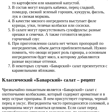
то картофелем или квашеной капустой.
В состав могут входить кабачки, перец сладкий,
помидор, свежий зеленый горошек, кукуруза, фасоль,
лук и свежая морковь.
В качестве мясного ингредиента выступает филе
курицы, утки, телячьи колбаски или сосиски.
В салате могут присутствовать сухофрукты: разные
орешки и семечки. А также готовится медово-
горчичный соус
При приготовлении салата нет четких пропорций по
ингредиентам, объем дается приблизительный. Нужно
помнить, что овощи играют роль гарнира, а основным
ингредиентом будет мясо, к которому добавляются
разные вкусовые оттенки.
В некоторых случаях «Баварский» салат презентуется с
карамельными яблоками.
Классический «Баварский» салат – рецепт
Чрезвычайно пикантным является «Баварский» салат с
охотничьими колбасками, который содержит ароматные и в
меру острые приправы. В нем присутствует горчица, черный
перец и уксус. Ингредиенты часто преподносятся соломкой, а
корнишоны могут ложиться целиком. Если салат перед