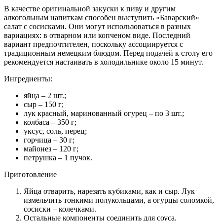
В качестве оригинальной закуски к пиву и другим
алкогольным напиткам способен выступить «Баварский»
салат с сосисками. Они могут использоваться в разных
вариациях: в отварном или копченом виде. Последний
вариант предпочтителен, поскольку ассоциируется с
традиционным немецким блюдом. Перед подачей к столу его
рекомендуется настаивать в холодильнике около 15 минут.
Ингредиенты:
яйца – 2 шт.;
сыр – 150 г;
лук красный, маринованный огурец – по 3 шт.;
колбаса – 350 г;
уксус, соль, перец;
горчица – 30 г;
майонез – 120 г;
петрушка – 1 пучок.
Приготовление
Яйца отварить, нарезать кубиками, как и сыр. Лук
измельчить тонкими полукольцами, а огурцы соломкой,
сосиски – колечками.
Остальные компоненты соединить для соуса.