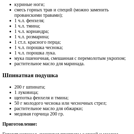
куриные ноги;
смесь горных трав и специй (можно заменить
прованскими травами);
1 ч.л. фенхеля;
1 ч.л. тмина;
1 ч.л. кориандра;
1 ч.л. розмарина;
1 ст.л. красного перца;
1 ч.л. порошка чеснока;
1 ч.л. порошка лука.
мука пшеничная, смешанная с перемолотым укропом;
растительное масло для маринада.
Шпинатная подушка
200 г шпината;
1 луковица;
щепотка фенхеля и тмина;
50 г молодого чеснока или чесночных стрел;
растительное масло для обжарки;
медовая горчица 200 гр.
Приготовление: