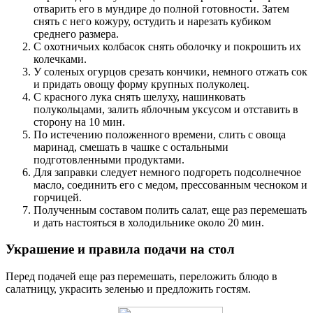
отварить его в мундире до полной готовности. Затем
снять с него кожуру, остудить и нарезать кубиком
среднего размера.
С охотничьих колбасок снять оболочку и покрошить их
колечками.
У соленых огурцов срезать кончики, немного отжать сок
и придать овощу форму крупных полуколец.
С красного лука снять шелуху, нашинковать
полукольцами, залить яблочным уксусом и отставить в
сторону на 10 мин.
По истечению положенного времени, слить с овоща
маринад, смешать в чашке с остальными
подготовленными продуктами.
Для заправки следует немного подгореть подсолнечное
масло, соединить его с медом, прессованным чесноком и
горчицей.
Полученным составом полить салат, еще раз перемешать
и дать настояться в холодильнике около 20 мин.
Украшение и правила подачи на стол
Перед подачей еще раз перемешать, переложить блюдо в
салатницу, украсить зеленью и предложить гостям.