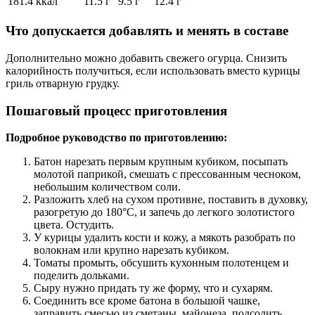
181.4 ккал
11.5 г
9.5 г
12.4 г
Что допускается добавлять и менять в составе
Дополнительно можно добавить свежего огурца. Снизить
калорийность получиться, если использовать вместо курицы
гриль отварную грудку.
Пошаговый процесс приготовления
Подробное руководство по приготовлению:
Батон нарезать первым крупным кубиком, посыпать
молотой паприкой, смешать с прессованным чесноком,
небольшим количеством соли.
Разложить хлеб на сухом противне, поставить в духовку,
разогретую до 180°С, и запечь до легкого золотистого
цвета. Остудить.
У курицы удалить кости и кожу, а мякоть разобрать по
волокнам или крупно нарезать кубиком.
Томаты промыть, обсушить кухонным полотенцем и
поделить дольками.
Сыру нужно придать ту же форму, что и сухарям.
Соединить все кроме батона в большой чашке,
заправить смесью из сметаны, майонеза, подсолить,