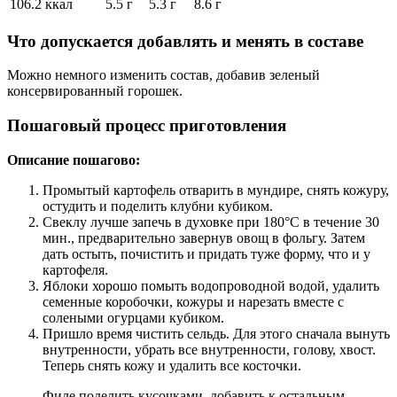
106.2 ккал
5.5 г
5.3 г
8.6 г
Что допускается добавлять и менять в составе
Можно немного изменить состав, добавив зеленый
консервированный горошек.
Пошаговый процесс приготовления
Описание пошагово:
Промытый картофель отварить в мундире, снять кожуру,
остудить и поделить клубни кубиком.
Свеклу лучше запечь в духовке при 180°С в течение 30
мин., предварительно завернув овощ в фольгу. Затем
дать остыть, почистить и придать туже форму, что и у
картофеля.
Яблоки хорошо помыть водопроводной водой, удалить
семенные коробочки, кожуры и нарезать вместе с
солеными огурцами кубиком.
Пришло время чистить сельдь. Для этого сначала вынуть
внутренности, убрать все внутренности, голову, хвост.
Теперь снять кожу и удалить все косточки.
Филе поделить кусочками, добавить к остальным