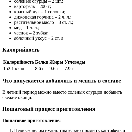
соленые огурцы – 2 шт.;
картофель – 200 г;
красный лук – 1 головка;
дижонская горчица – 2 ч. л.;
растительное масло – 3 ст. л.;
мед – 1 ч. л.;
чеснок – 2 зубка;
яблочный уксус – 2 ст. л.
Калорийность
Калорийность
Белки
Жиры
Углеводы
152.1 ккал
8.6 г
9.6 г
7.9 г
Что допускается добавлять и менять в составе
В летний период можно вместо соленых огурцов добавить
свежие овощи.
Пошаговый процесс приготовления
Пошаговое приготовление:
Первым делом нужно тщательно промыть картофель и