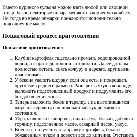
Вместо куриного бульона можно взять любой или овощной
отвар. Бекон некоторые повара меняют на копченую колбасу.
Но тогда во время обжарки понадобится дополнительно
подсолнечное масло.
Пошаговый процесс приготовления
Пошаговое приготовление:
Клубни картофеля тщательно промыть водопроводной
водой, отварить до полной готовности. Далее дать им
полностью остыть, снять кожуру и нарезать крупными
пластинами.
У бекона удалить шкурку, если она есть, и покрошить
брусками среднего размера. Разогреть сухую сковороду,
выложить подготовленный продукт и подрумянить его
без добавления масла.
Теперь выложить бекон в тарелку, а на вытопившимся
жире пассеровать нашинкованный лук до мягкого
состояния.
Убрать овощ со сковороды, налить туда бульон, добавить
горчицу, подсолнечное масло, сахарный песок, уксус.
Внести в полученную заправку картофель, бекон с
обжаренным луком и довести все до кипения. Отставить