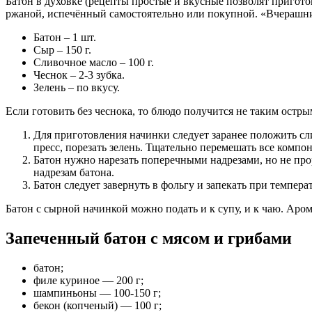
Батон в духовке (рецепты простые и вкусные позволят пригот
ржаной, испечённый самостоятельно или покупной. «Вчерашни
Батон – 1 шт.
Сыр – 150 г.
Сливочное масло – 100 г.
Чеснок – 2-3 зубка.
Зелень – по вкусу.
Если готовить без чеснока, то блюдо получится не таким остры
Для приготовления начинки следует заранее положить сли
пресс, порезать зелень. Тщательно перемешать все компо
Батон нужно нарезать поперечными надрезами, но не про
надрезам батона.
Батон следует завернуть в фольгу и запекать при темпера
Батон с сырной начинкой можно подать и к супу, и к чаю. Ар
Запеченный батон с мясом и грибами
батон;
филе куриное — 200 г;
шампиньоны — 100-150 г;
бекон (копченый) — 100 г;