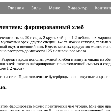
Главная
Залы
Меню
Видео-тур
Контакт
 лентяев: фаршированный хлеб
ченого языка, 50 г сыра, 2 крутых яйца и 1-2 небольших марин
мускатный орех, другие специи, 1-2 ст. ложки кетчупа, тертый 
зный вкус и внешний вид. Вместо мясных продуктов можно испо
ошо растереть до мягкости 125 г сливочного масла.
. Разрезать вдоль пополам ржаной хлебец и вынуть мякиш из о
и хлеба плотно нафаршировать приготовленной смесью и соедин
ее 1-2 часов).
ть на стол. Приготовленные бутерброды очень вкусные и красив
ью.
 этом фаршировать можно практически чем угодно. Мне еще нрав
нты менять и дополнять по Вашему вкусу, тут ограничений нет.