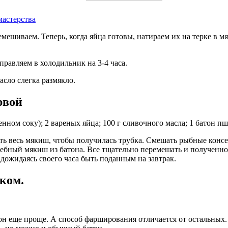
мастерства
мешиваем. Теперь, когда яйца готовы, натираем их на терке в мя
правляем в холодильник на 3-4 часа.
асло слегка размякло.
рвой
нном соку); 2 вареных яйца; 100 г сливочного масла; 1 батон пш
ть весь мякиш, чтобы получилась трубка. Смешать рыбные конс
лебный мякиш из батона. Все тщательно перемешать и полученн
 дожидаясь своего часа быть поданным на завтрак.
ком.
 еще проще. А способ фарширования отличается от остальных. С