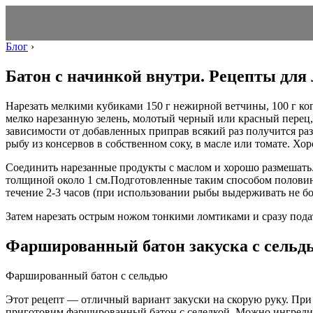
Блог
›
Батон с начинкой внутри. Рецепты для
Нарезать мелкими кубиками 150 г нежирной ветчины, 100 г коп
мелко нарезанную зелень, молотый черный или красный перец, 
зависимости от добавленных приправ всякий раз получится ра
рыбу из консервов в собственном соку, в масле или томате. Хор
Соединить нарезанные продукты с маслом и хорошо размешать
толщиной около 1 см.Подготовленные таким способом половинк
течение 2-3 часов (при использовании рыбы выдерживать не бол
Затем нарезать острым ножом тонкими ломтиками и сразу пода
Фаршированный батон закуска с сельд
Фаршированный батон с сельдью
Этот рецепт — отличный вариант закуски на скорую руку. При
приготовим фаршированный батон с селедкой. Можно ингредие