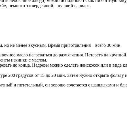
овить необычное блюдо) можно использовать как пикантную заку
й», немного затвердевший – лучший вариант.
м, но не менее вкусным. Время приготовления – всего 30 мин.
вочное масло нагреваться до размягчения. Натереть на крупной 
ненты начинки с маслом.
резать до конца. Надрезы можно сделать наискосок или в виде к
туре 200 градусов от 15 до 20 мин. Затем нужно открыть фольгу 
оматный и питательный, он хорошо сочетается с шашлыками и бл