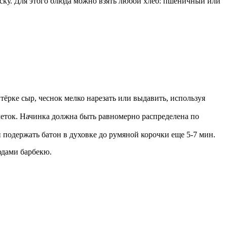
ску. Для этого блюда можно взять любой хлеб: пшеничный или
тёрке сыр, чеснок мелко нарезать или выдавить, используя
леток. Начинка должна быть равномерно распределена по
и подержать батон в духовке до румяной корочки еще 5-7 мин.
юдами барбекю.