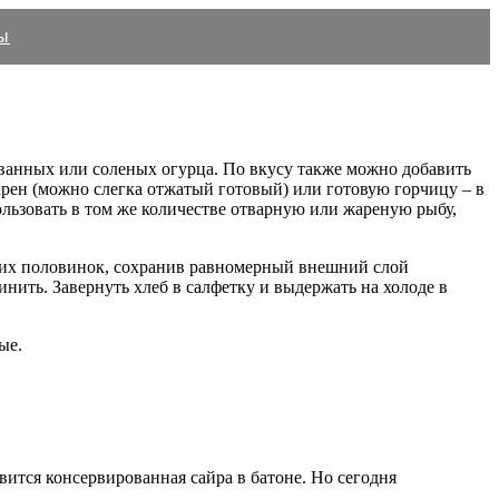
ы
ованных или соленых огурца. По вкусу также можно добавить
хрен (можно слегка отжатый готовый) или готовую горчицу – в
льзовать в том же количестве отварную или жареную рыбу,
беих половинок, сохранив равномерный внешний слой
ить. Завернуть хлеб в салфетку и выдержать на холоде в
ые.
ится консервированная сайра в батоне. Но сегодня