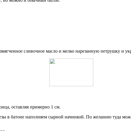
», но можно и обычный батон.
размягченное сливочное масло и мелко нарезанную петрушку и у
онца, оставляя примерно 1 см.
зы в батоне наполняем сырной начинкой. По желанию туда можно 