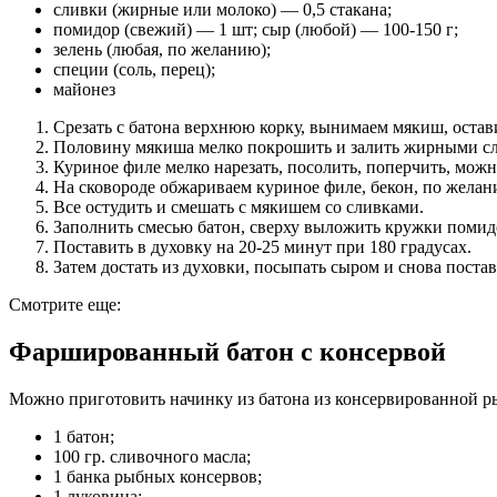
сливки (жирные или молоко) — 0,5 стакана;
помидор (свежий) — 1 шт; сыр (любой) — 100-150 г;
зелень (любая, по желанию);
специи (соль, перец);
майонез
Срезать с батона верхнюю корку, вынимаем мякиш, оставив
Половину мякиша мелко покрошить и залить жирными сли
Куриное филе мелко нарезать, посолить, поперчить, мож
На сковороде обжариваем куриное филе, бекон, по жела
Все остудить и смешать с мякишем со сливками.
Заполнить смесью батон, сверху выложить кружки помидо
Поставить в духовку на 20-25 минут при 180 градусах.
Затем достать из духовки, посыпать сыром и снова постав
Смотрите еще:
Фаршированный батон с консервой
Можно приготовить начинку из батона из консервированной ры
1 батон;
100 гр. сливочного масла;
1 банка рыбных консервов;
1 луковица;