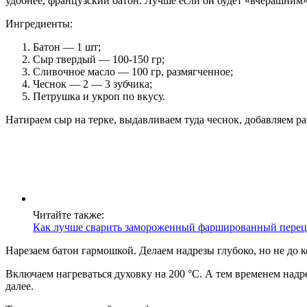
удобнее, французский батон. Лучше если он будет «вчерашним
Ингредиенты:
Батон — 1 шт;
Сыр твердый — 100-150 гр;
Сливочное масло — 100 гр, размягченное;
Чеснок — 2 — 3 зубчика;
Петрушка и укроп по вкусу.
Натираем сыр на терке, выдавливаем туда чеснок, добавляем 
Читайте также:
Как лучше сварить замороженный фаршированный перец
Нарезаем батон гармошкой. Делаем надрезы глубоко, но не до к
Включаем нагреваться духовку на 200 °С. А тем временем надре
далее.