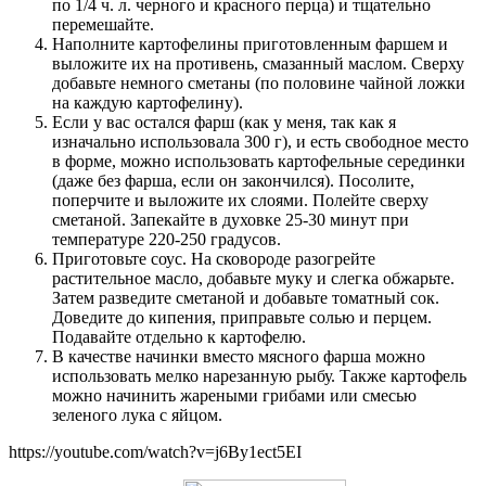
по 1/4 ч. л. черного и красного перца) и тщательно
перемешайте.
Наполните картофелины приготовленным фаршем и
выложите их на противень, смазанный маслом. Сверху
добавьте немного сметаны (по половине чайной ложки
на каждую картофелину).
Если у вас остался фарш (как у меня, так как я
изначально использовала 300 г), и есть свободное место
в форме, можно использовать картофельные серединки
(даже без фарша, если он закончился). Посолите,
поперчите и выложите их слоями. Полейте сверху
сметаной. Запекайте в духовке 25-30 минут при
температуре 220-250 градусов.
Приготовьте соус. На сковороде разогрейте
растительное масло, добавьте муку и слегка обжарьте.
Затем разведите сметаной и добавьте томатный сок.
Доведите до кипения, приправьте солью и перцем.
Подавайте отдельно к картофелю.
В качестве начинки вместо мясного фарша можно
использовать мелко нарезанную рыбу. Также картофель
можно начинить жареными грибами или смесью
зеленого лука с яйцом.
https://youtube.com/watch?v=j6By1ect5EI