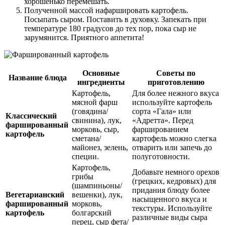
хорошенько перемешать.
Полученной массой нафаршировать картофель.
Посыпать сыром. Поставить в духовку. Запекать при
температуре 180 градусов до тех пор, пока сыр не
зарумянится. Приятного аппетита!
Основные
Советы по
Название блюда
ингредиенты
приготовлению
Картофель,
Для более нежного вкуса
мясной фарш
используйте картофель
(говядина/
сорта «Гала» или
Классический
свинина), лук,
«Адретта». Перед
фаршированный
морковь, сыр,
фаршированием
картофель
сметана/
картофель можно слегка
майонез, зелень,
отварить или запечь до
специи.
полуготовности.
Картофель,
Добавьте немного орехов
грибы
(грецких, кедровых) для
(шампиньоны/
придания блюду более
Вегетарианский
вешенки), лук,
насыщенного вкуса и
фаршированный
морковь,
текстуры. Используйте
картофель
болгарский
различные виды сыра
перец, сыр фета/