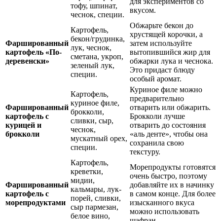
для экспериментов со
тофу, шпинат,
вкусом.
чеснок, специи.
Обжарьте бекон до
Картофель,
хрустящей корочки, а
бекон/грудинка,
Фаршированный
затем используйте
лук, чеснок,
картофель «По-
вытопившийся жир для
сметана, укроп,
деревенски»
обжарки лука и чеснока.
зеленый лук,
Это придаст блюду
специи.
особый аромат.
Куриное филе можно
Картофель,
предварительно
куриное филе,
Фаршированный
отварить или обжарить.
брокколи,
картофель с
Брокколи лучше
сливки, сыр,
курицей и
отварить до состояния
чеснок,
брокколи
«аль денте», чтобы она
мускатный орех,
сохранила свою
специи.
текстуру.
Картофель,
Морепродукты готовятся
креветки,
очень быстро, поэтому
мидии,
Фаршированный
добавляйте их в начинку
кальмары, лук-
картофель с
в самом конце. Для более
порей, сливки,
морепродуктами
изысканного вкуса
сыр пармезан,
можно использовать
белое вино,
шафран.