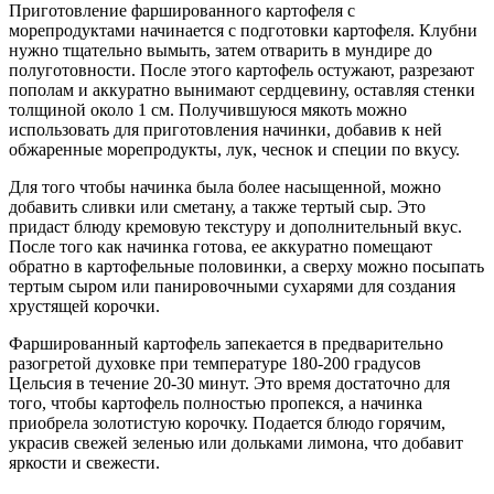
Приготовление фаршированного картофеля с
морепродуктами начинается с подготовки картофеля. Клубни
нужно тщательно вымыть, затем отварить в мундире до
полуготовности. После этого картофель остужают, разрезают
пополам и аккуратно вынимают сердцевину, оставляя стенки
толщиной около 1 см. Получившуюся мякоть можно
использовать для приготовления начинки, добавив к ней
обжаренные морепродукты, лук, чеснок и специи по вкусу.
Для того чтобы начинка была более насыщенной, можно
добавить сливки или сметану, а также тертый сыр. Это
придаст блюду кремовую текстуру и дополнительный вкус.
После того как начинка готова, ее аккуратно помещают
обратно в картофельные половинки, а сверху можно посыпать
тертым сыром или панировочными сухарями для создания
хрустящей корочки.
Фаршированный картофель запекается в предварительно
разогретой духовке при температуре 180-200 градусов
Цельсия в течение 20-30 минут. Это время достаточно для
того, чтобы картофель полностью пропекся, а начинка
приобрела золотистую корочку. Подается блюдо горячим,
украсив свежей зеленью или дольками лимона, что добавит
яркости и свежести.