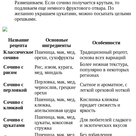
Размешиваем. Если сочиво получается крутым, то
подливаем еще немного фруктового отвара. По
желанию украшаем цукатами, можно посыпать целыми
орешками.
Название
Основные
Особенности
рецепта
ингредиенты
Классическое
Пшеница, мак, мед,
Традиционный рецепт,
сочиво
орехи, сухофрукты
основа всех вариаций
Более нежная текстура,
Сочиво с
Рис, изюм, курага,
популярно в некоторых
рисом
мед, миндаль
регионах
Перловка, мак, мед,
Сочиво с
Сытное и ароматное, с
чернослив, грецкие
перловкой
легкой ореховой ноткой
орехи
Пшеница, мак, мед,
Кислинка клюквы
Сочиво с
клюква,
придает свежесть и
клюквой
апельсиновая цедра
яркость
Пшеница, мак, мед,
Сочиво с
Для любителей сладкого
цукаты, кокосовая
цукатами
и экзотических вкусов
стружка
Пшеница, мак, мед,
Без добавления