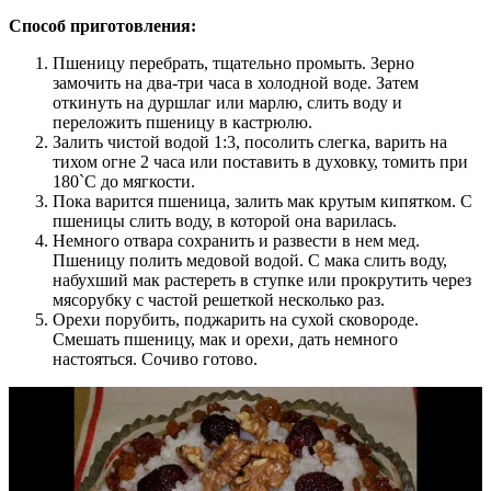
Способ приготовления:
Пшеницу перебрать, тщательно промыть. Зерно
замочить на два-три часа в холодной воде. Затем
откинуть на дуршлаг или марлю, слить воду и
переложить пшеницу в кастрюлю.
Залить чистой водой 1:3, посолить слегка, варить на
тихом огне 2 часа или поставить в духовку, томить при
180`С до мягкости.
Пока варится пшеница, залить мак крутым кипятком. С
пшеницы слить воду, в которой она варилась.
Немного отвара сохранить и развести в нем мед.
Пшеницу полить медовой водой. С мака слить воду,
набухший мак растереть в ступке или прокрутить через
мясорубку с частой решеткой несколько раз.
Орехи порубить, поджарить на сухой сковороде.
Смешать пшеницу, мак и орехи, дать немного
настояться. Сочиво готово.