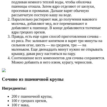
подливая немного теплой воды, чтобы оболочка
пшеницы отошла. Затем ядро отделяют от шелухи,
просеивая и промывая. Дальше варят обычную
рассыпчатую постную кашу на воде.
Параллельно растирают мак до получения макового
молочка, добавляют мед, все перемешивают и
добавляют к пшенице. В конце добавляются толченые
ядра грецких орехов.
Правда, есть еще один способ приготовления сочива –
из риса. Рис заливают кипятком и варят три минуты на
сильном огне, шесть — на среднем, три — на
маленьком. Еще двенадцать минут нужно не открывать
крышку, давая рису настояться на пару.
Соотношение всех компонентов для сочива сохраняется.
Можно добавить в него изюм, курагу, чернослив.
Сочиво из пшеничной крупы
Ингредиенты:
200 г пшеничной крупы,
100 г грецких орехов,
100 г мака,