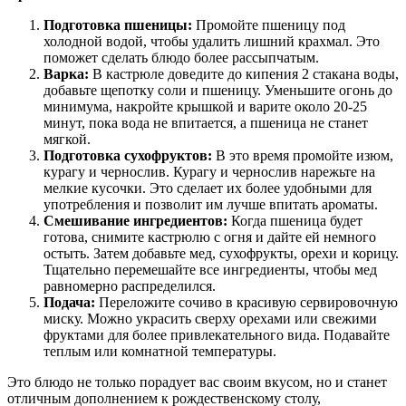
Подготовка пшеницы:
Промойте пшеницу под
холодной водой, чтобы удалить лишний крахмал. Это
поможет сделать блюдо более рассыпчатым.
Варка:
В кастрюле доведите до кипения 2 стакана воды,
добавьте щепотку соли и пшеницу. Уменьшите огонь до
минимума, накройте крышкой и варите около 20-25
минут, пока вода не впитается, а пшеница не станет
мягкой.
Подготовка сухофруктов:
В это время промойте изюм,
курагу и чернослив. Курагу и чернослив нарежьте на
мелкие кусочки. Это сделает их более удобными для
употребления и позволит им лучше впитать ароматы.
Смешивание ингредиентов:
Когда пшеница будет
готова, снимите кастрюлю с огня и дайте ей немного
остыть. Затем добавьте мед, сухофрукты, орехи и корицу.
Тщательно перемешайте все ингредиенты, чтобы мед
равномерно распределился.
Подача:
Переложите сочиво в красивую сервировочную
миску. Можно украсить сверху орехами или свежими
фруктами для более привлекательного вида. Подавайте
теплым или комнатной температуры.
Это блюдо не только порадует вас своим вкусом, но и станет
отличным дополнением к рождественскому столу,