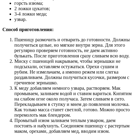
горсть изюма;
2 ложки цукатов;
3-4 ложки меда;
узвар.
Способ приготовления:
Пшеницу размочить и отварить до готовности. Должны
получиться целые, но мягкие внутри зерна. Для этого
регулярно проверяем готовность, не даем активно
булькать. После приготовления сразу сливаем всю воду.
Миску с пшеницей накрываем, чтобы зернышки не
подсыхали, оставляем остужаться. Орехи сушим и
рубим. Не измельчаем, а именно режем или слегка
раздавливаем. Должны получиться кусочки, размером с
гречневое зернышко.
К меду добавляем немного узвара, растворяем. Мак
промываем, заливаем водой и ставим вариться. Кипятим
на слабом огне около получаса. Затем сливаем в сито.
Перекладываем в ступку и мнем до появления молочка.
Как только масса станет светлой, готово. Можно просто
перемолоть мак блендером.
Промытый изюм заливаем теплым узваром, даем
постоять и набухнуть. Соединяем пшеницу с растертым
маком, орехами, добавляем мед, вводим изюм.