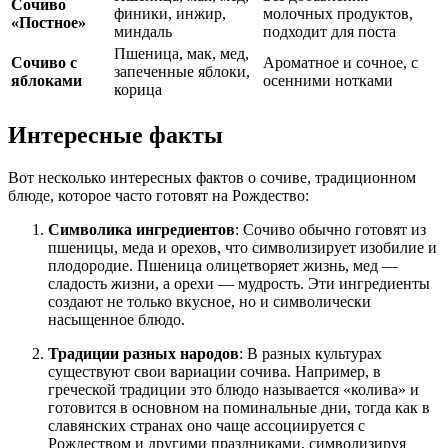
Сочиво
финики, инжир,
молочных продуктов,
«Постное»
миндаль
подходит для поста
Пшеница, мак, мед,
Сочиво с
Ароматное и сочное, с
запеченные яблоки,
яблоками
осенними нотками
корица
Интересные факты
Вот несколько интересных фактов о сочиве, традиционном
блюде, которое часто готовят на Рождество:
Символика ингредиентов
: Сочиво обычно готовят из
пшеницы, меда и орехов, что символизирует изобилие и
плодородие. Пшеница олицетворяет жизнь, мед —
сладость жизни, а орехи — мудрость. Эти ингредиенты
создают не только вкусное, но и символически
насыщенное блюдо.
Традиции разных народов
: В разных культурах
существуют свои вариации сочива. Например, в
греческой традиции это блюдо называется «колива» и
готовится в основном на поминальные дни, тогда как в
славянских странах оно чаще ассоциируется с
Рождеством и другими праздниками, символизируя