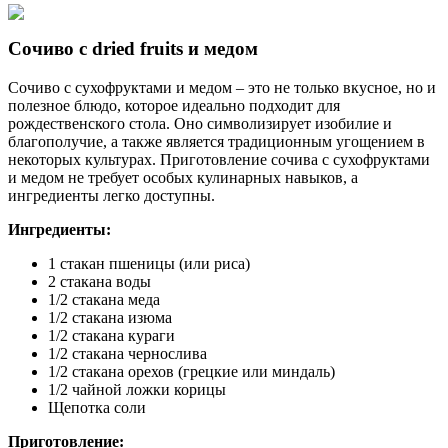
Сочиво с dried fruits и медом
Сочиво с сухофруктами и медом – это не только вкусное, но и
полезное блюдо, которое идеально подходит для
рождественского стола. Оно символизирует изобилие и
благополучие, а также является традиционным угощением в
некоторых культурах. Приготовление сочива с сухофруктами
и медом не требует особых кулинарных навыков, а
ингредиенты легко доступны.
Ингредиенты:
1 стакан пшеницы (или риса)
2 стакана воды
1/2 стакана меда
1/2 стакана изюма
1/2 стакана кураги
1/2 стакана чернослива
1/2 стакана орехов (грецкие или миндаль)
1/2 чайной ложки корицы
Щепотка соли
Приготовление: