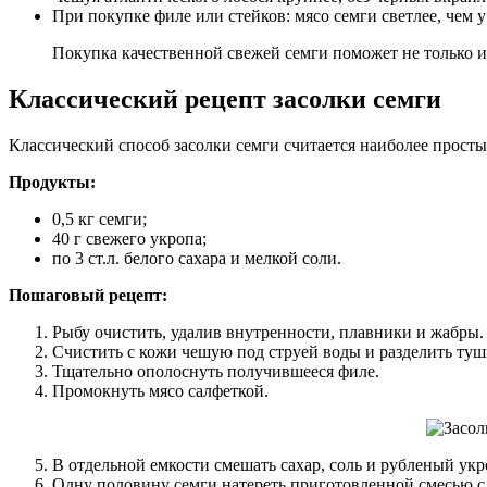
При покупке филе или стейков: мясо семги светлее, чем 
Покупка качественной свежей семги поможет не только и
Классический рецепт засолки семги
Классический способ засолки семги считается наиболее прост
Продукты:
0,5 кг семги;
40 г свежего укропа;
по 3 ст.л. белого сахара и мелкой соли.
Пошаговый рецепт:
Рыбу очистить, удалив внутренности, плавники и жабры.
Счистить с кожи чешую под струей воды и разделить тушк
Тщательно ополоснуть получившееся филе.
Промокнуть мясо салфеткой.
В отдельной емкости смешать сахар, соль и рубленый укр
Одну половину семги натереть приготовленной смесью с 