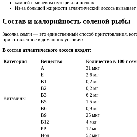
камней в мочевом пузыре или почках.
Из-за большой жирности атлантический лосось вызывает 
Состав и калорийность соленой рыбы
Засолка семги — это единственный способ приготовления, кот
приготовленное в домашних условиях.
В состав атлантического лосося входят:
Категория
Вещество
Количество в 100 г сем
А
31 мкг
Е
2,6 мг
B1
0,2 мг
B2
0,2 мг
В3
6,2 мг
Витамины
В5
1,5 мг
В6
0,9 мг
В9
25 мкг
В12
4 мкг
РР
12 мг
Йод
52 мкг