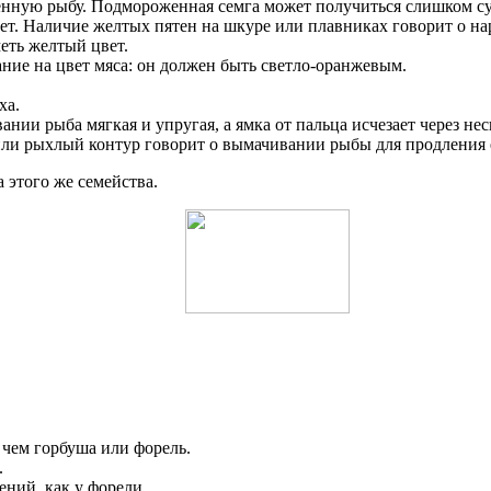
нную рыбу. Подмороженная семга может получиться слишком су
вет. Наличие желтых пятен на шкуре или плавниках говорит о н
еть желтый цвет.
ние на цвет мяса: он должен быть светло-оранжевым.
ха.
нии рыба мягкая и упругая, а ямка от пальца исчезает через нес
ли рыхлый контур говорит о вымачивании рыбы для продления е
 этого же семейства.
 чем горбуша или форель.
.
ений, как у форели.