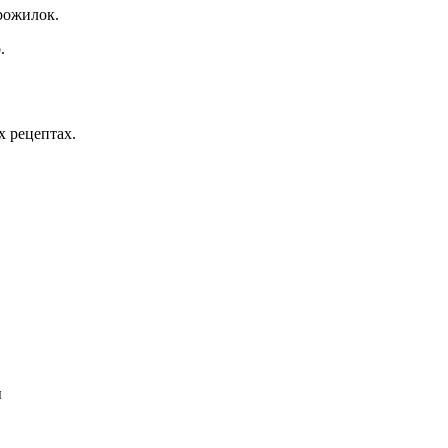
прожилок.
.
х рецептах.