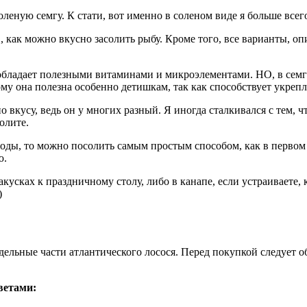
леную семгу. К стати, вот именно в соленом виде я больше всег
, как можно вкусно засолить рыбу. Кроме того, все варианты, 
а обладает полезными витаминами и микроэлементами. НО, в се
му она полезна особенно детишкам, так как способствует укре
о вкусу, ведь он у многих разный. Я иногда сталкивался с тем, 
олите.
роды, то можно посолить самым простым способом, как в первом 
ю.
кусках к праздничному столу, либо в канапе, если устраиваете,
)
льные части атлантического лосося. Перед покупкой следует об
ветами: