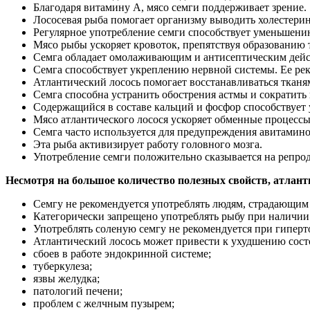
Благодаря витамину А, мясо семги поддерживает зрение.
Лососевая рыба помогает организму выводить холестерин,
Регулярное употребление семги способствует уменьшени
Мясо рыбы ускоряет кровоток, препятствуя образованию 
Семга обладает омолаживающим и антисептическим дейст
Семга способствует укреплению нервной системы. Ее ре
Атлантический лосось помогает восстанавливаться тканя
Семга способна устранить обострения астмы и сократить 
Содержащийся в составе кальций и фосфор способствует
Мясо атлантического лосося ускоряет обменные процесс
Семга часто используется для предупреждения авитамино
Эта рыба активизирует работу головного мозга.
Употребление семги положительно сказывается на репро
Несмотря на большое количество полезных свойств, атлант
Семгу не рекомендуется употреблять людям, страдающим 
Категорически запрещено употреблять рыбу при наличии
Употреблять соленую семгу не рекомендуется при гиперт
Атлантический лосось может привести к ухудшению сост
сбоев в работе эндокринной системе;
туберкулеза;
язвы желудка;
патологий печени;
проблем с желчным пузырем;