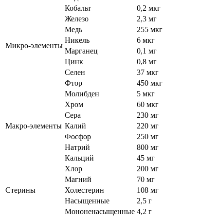
Кобальт
0,2 мкг
Железо
2,3 мг
Медь
255 мкг
Никель
6 мкг
Микро-элементы
Марганец
0,1 мг
Цинк
0,8 мг
Селен
37 мкг
Фтор
450 мкг
Молибден
5 мкг
Хром
60 мкг
Сера
230 мг
Макро-элементы
Калий
220 мг
Фосфор
250 мг
Натрий
800 мг
Кальций
45 мг
Хлор
200 мг
Магний
70 мг
Стерины
Холестерин
108 мг
Насыщенные
2,5 г
Мононенасыщенные
4,2 г