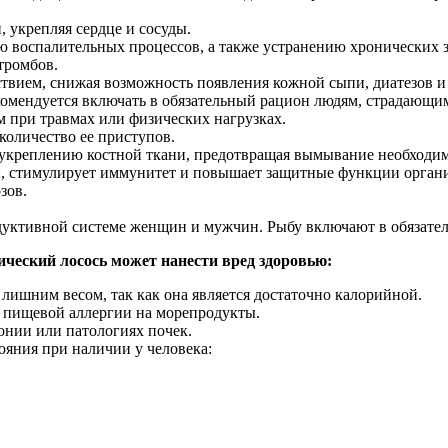
 укрепляя сердце и сосуды.
ю воспалительных процессов, а также устранению хронических 
тромбов.
вием, снижая возможность появления кожной сыпи, диатезов и 
комендуется включать в обязательный рацион людям, страдающим
м при травмах или физических нагрузках.
количество ее приступов.
 укреплению костной ткани, предотвращая вымывание необходим
ы, стимулирует иммунитет и повышает защитные функции орган
зов.
дуктивной системе женщин и мужчин. Рыбу включают в обязате
ический лосось может нанести вред здоровью:
лишним весом, так как она является достаточно калорийной.
 пищевой аллергии на морепродукты.
онии или патологиях почек.
ояния при наличии у человека: