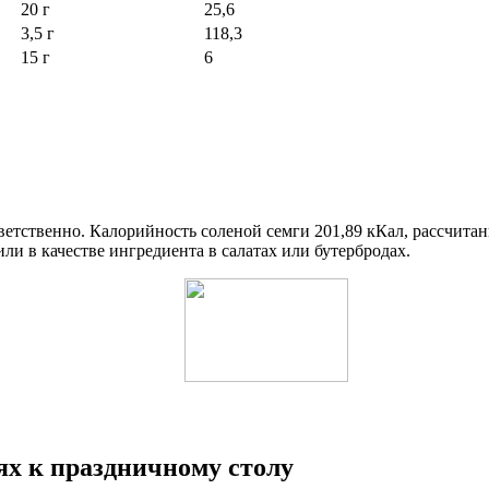
20 г
25,6
3,5 г
118,3
15 г
6
ветственно. Калорийность соленой семги 201,89 кКал, рассчитанн
ли в качестве ингредиента в салатах или бутербродах.
ях к праздничному столу