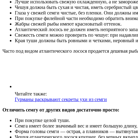
Лучше использовать свежую охлажденную, а не замороже
Чешуя должна быть сухая и чистая, иметь серебристый ц
Глаза у свежей семги чистые, без пленки. Они должны им
При покупке филейной части необходимо обратить внима
Жабры свежей рыбы имеют красноватый оттенок.
Атлантический лосось не должен иметь неприятного запа
Свежесть семги можно проверить по чешуе: при надавлива
Края туши должны быть ровными и четкими, неровный и
Часто под видом атлантического лосося продается дешевая рыба
Читайте также:
Гурманы раскрывают секреты ухи из семги
Отличить семгу от других видов достаточно просто:
При покупке целой туши.
Семга имеет более значимый вес и имеет большую длину,
Форма головы семги — острая, а плавников — вытянутая
Чешуя атлантического лосося крупнее, без черных вкрапл