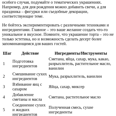
особого случая, подумайте о тематических украшениях.
Например, для дня рождения можно добавить свечи, а для
праздника – фигурки или съедобные декорации,
соответствующие теме.
Не бойтесь экспериментировать с различными техниками и
ингредиентами. Главное – это ваше желание создать что-то
уникальное и вкусное. Помните, что украшение торта – это не
только эстетика, но и возможность сделать десерт более
запоминающимся для ваших гостей.
Шаг
Действие
Ингредиенты/Инструменты
Сметана, яйца, сахар, мука, какао,
Подготовка
1
разрыхлитель, растительное масло,
ингредиентов
ванилин
Смешивание сухих
2
Мука, разрыхлитель, ванилин
ингредиентов
Взбивание яиц с
3
Яйца, сахар, миксер
сахаром
Добавление
4
Сметана, растительное масло
сметаны и масла
Соединение сухих
Полученная смесь, сухие
5
и жидких
ингредиенты
ингредиентов