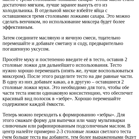
достаточно мягким, лучше заранее вынуть его из
холодильника. В отдельной миске взбейте яйца с
оставшимися тремя столовыми ложками сахара. Это можно
сделать венчиком, но использование миксера будет более
эффективным.
Затем соедините масляную и яичную смеси, тщательно
перемешайте и добавьте сметану и соду, предварительно
погашенную уксусом.
Просейте муку и постепенно введите её в тесто, оставив 2
столовые ложки для дальнейшего использования. Тесто
нужно хорошо перемешать (опять же, лучше воспользоваться
миксером). После этого разделите тесто на две равные части.
В одну из них добавьте какао, а в другую – оставшиеся 2
столовые ложки муки. Это необходимо для того, чтобы обе
части теста имели одинаковую консистенцию, что обеспечит
красивый вид полосок в «зебре». Хорошо перемешайте
содержимое каждой ёмкости.
Теперь можно переходить к формированию «зебры». Для
этого смажьте форму для выпечки или чашу мультиварки
сливочным или рафинированным подсолнечным маслом. В
центр налейте примерно 2-3 столовые ложки светлого теста
(чем больше теста вы добавите, тем более выраженными будут