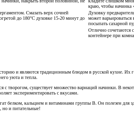
 начинки, накрыть второй половиной, не
кладите слишком мног
краю, чтобы начинка
ергаментом. Смазать верх сочней
Духовку предваритель
огретой до 180°C духовке 15-20 минут до
может варьироваться 
посыпать сахарной пу
Отлично сочетаются с
контейнере при комна
сторию и являются традиционным блюдом в русской кухне. Их го
его уюта и тепла.
тся с творогом, существует множество вариаций начинки. В нек
воляет экспериментировать с вкусами.
богат белком, кальцием и витаминами группы B. Он полезен для 
, но и питательные!