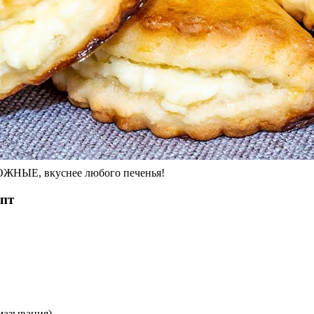
ОЖНЫЕ, вкуснее любого печенья!
епт
смазывания)