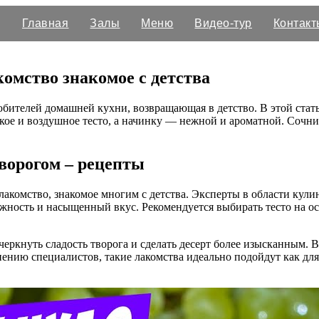
Главная
Залы
Меню
Видео-тур
Контакт
комство знакомое с детства
любителей домашней кухни, возвращающая в детство. В этой ста
ягкое и воздушное тесто, а начинку — нежной и ароматной. Сочн
ворогом – рецепты
е лакомство, знакомое многим с детства. Эксперты в области кул
жность и насыщенный вкус. Рекомендуется выбирать тесто на осн
ркнуть сладость творога и сделать десерт более изысканным. В
нию специалистов, такие лакомства идеально подойдут как для 