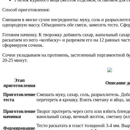
Способ приготовления:
Смешаем в миске сухие ингредиенты: муку, соль и разрыхлител
однородную массу. Объединить обе смеси, замесить тесто. Сфо
Готовим начинку. К творожку добавить сахар, ванильный сахар,
раскатаем из него «колбаску» и разрежем его на 12 равных ча
сформируем сочник.
Сочни укладываем на противень, застеленный пергаментной бу
20-25 минут.
Этап
Описание д
приготовления
Приготовление
Смешать муку, сахар, соль, разрыхлитель. Доб
теста
перетереть в крошку. Влить сметану и яйцо, за
Приготовление
Творог протереть через сито или взбить бленд
начинки
ванильный сахар, яичный желток, сметану (и
Тесто раскатать в пласт толщиной 3-4 мм. Выр
Формирование