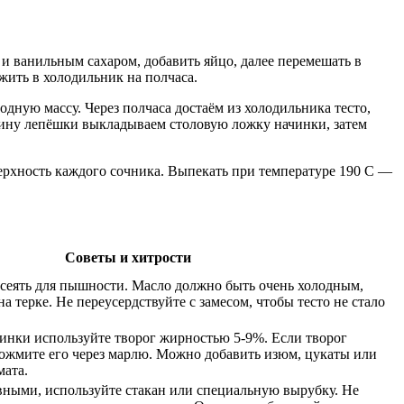
 и ванильным сахаром, добавить яйцо, далее перемешать в
жить в холодильник на полчаса.
одную массу. Через полчаса достаём из холодильника тесто,
едину лепёшки выкладываем столовую ложку начинки, затем
ерхность каждого сочника. Выпекать при температуре 190 С —
Советы и хитрости
сеять для пышности. Масло должно быть очень холодным,
а терке. Не переусердствуйте с замесом, чтобы тесто не стало
инки используйте творог жирностью 5-9%. Если творог
ожмите его через марлю. Можно добавить изюм, цукаты или
мата.
вными, используйте стакан или специальную вырубку. Не