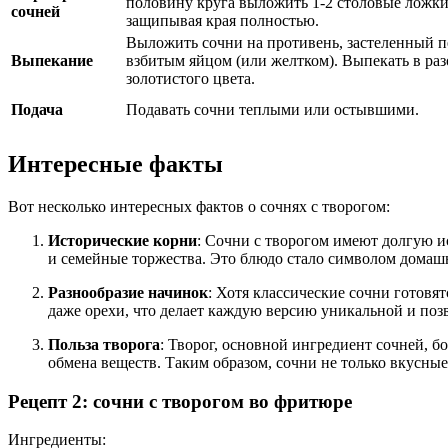
половину круга выложить 1-2 столовые ложки
сочней
защипывая края полностью.
Выложить сочни на противень, застеленный п
Выпекание
взбитым яйцом (или желтком). Выпекать в раз
золотистого цвета.
Подача
Подавать сочни теплыми или остывшими.
Интересные факты
Вот несколько интересных фактов о сочнях с творогом:
Исторические корни
: Сочни с творогом имеют долгую и
и семейные торжества. Это блюдо стало символом домашн
Разнообразие начинок
: Хотя классические сочни готовя
даже орехи, что делает каждую версию уникальной и поз
Польза творога
: Творог, основной ингредиент сочней, 
обмена веществ. Таким образом, сочни не только вкусные
Рецепт 2: сочни с творогом во фритюре
Ингредиенты: