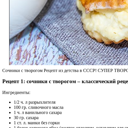
Сочники с творогом Рецепт из детства в СССР! СУПЕР ТВОР
Рецепт 1: сочники с творогом – классический рец
Ингредиенты:
1/2 ч. л разрыхлителя
100 гр. сливочного масла
1 ч. л ванильного сахара
30 гр. сахара
1 ст. л. манки без горки
1 белок куриного яйца (желток отделяем, оставляем для 