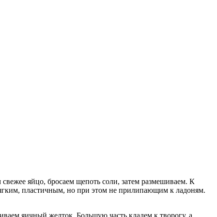
 свежее яйцо, бросаем щепоть соли, затем размешиваем. К
ягким, пластичным, но при этом не прилипающим к ладоням.
иваем яичный желток. Большую часть кладем к творогу, а