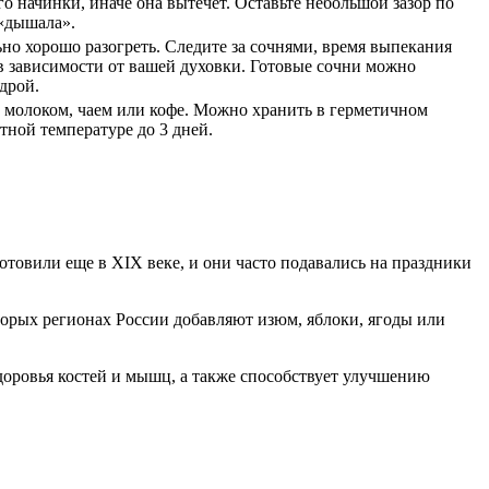
о начинки, иначе она вытечет. Оставьте небольшой зазор по
 «дышала».
но хорошо разогреть. Следите за сочнями, время выпекания
в зависимости от вашей духовки. Готовые сочни можно
дрой.
 молоком, чаем или кофе. Можно хранить в герметичном
тной температуре до 3 дней.
товили еще в XIX веке, и они часто подавались на праздники
оторых регионах России добавляют изюм, яблоки, ягоды или
здоровья костей и мышц, а также способствует улучшению