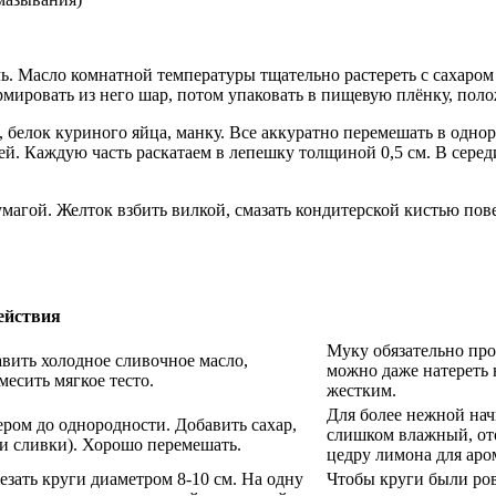
ь. Масло комнатной температуры тщательно растереть с сахаром
рмировать из него шар, потом упаковать в пищевую плёнку, поло
 белок куриного яйца, манку. Все аккуратно перемешать в однор
стей. Каждую часть раскатаем в лепешку толщиной 0,5 см. В сер
магой. Желток взбить вилкой, смазать кондитерской кистью пов
ействия
Муку обязательно про
авить холодное сливочное масло,
можно даже натереть н
месить мягкое тесто.
жестким.
Для более нежной нач
ером до однородности. Добавить сахар,
слишком влажный, от
ли сливки). Хорошо перемешать.
цедру лимона для аро
езать круги диаметром 8-10 см. На одну
Чтобы круги были ро