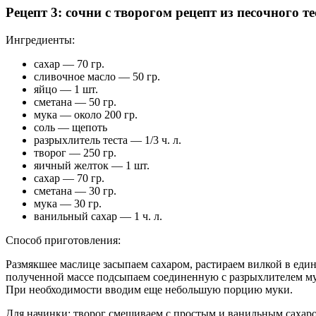
Рецепт 3: сочни с творогом рецепт из песочного те
Ингредиенты:
сахар — 70 гр.
сливочное масло — 50 гр.
яйцо — 1 шт.
сметана — 50 гр.
мука — около 200 гр.
соль — щепоть
разрыхлитель теста — 1/3 ч. л.
творог — 250 гр.
яичный желток — 1 шт.
сахар — 70 гр.
сметана — 30 гр.
мука — 30 гр.
ванильный сахар — 1 ч. л.
Способ приготовления:
Размякшее маслице засыпаем сахаром, растираем вилкой в един
полученной массе подсыпаем соединенную с разрыхлителем мук
При необходимости вводим еще небольшую порцию муки.
Для начинки: творог смешиваем с простым и ванильным сахаром