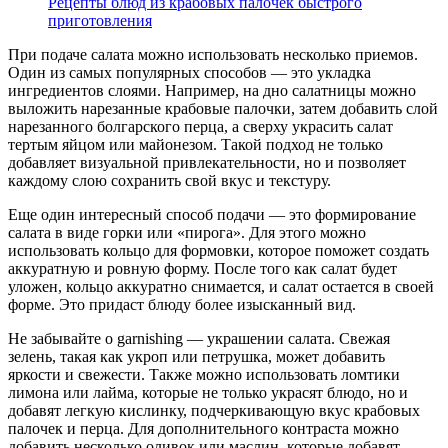
Рецепты блюд из крабовых палочек быстрого
приготовления
При подаче салата можно использовать несколько приемов.
Один из самых популярных способов — это укладка
ингредиентов слоями. Например, на дно салатницы можно
выложить нарезанные крабовые палочки, затем добавить слой
нарезанного болгарского перца, а сверху украсить салат
тертым яйцом или майонезом. Такой подход не только
добавляет визуальной привлекательности, но и позволяет
каждому слою сохранить свой вкус и текстуру.
Еще один интересный способ подачи — это формирование
салата в виде горки или «пирога». Для этого можно
использовать кольцо для формовки, которое поможет создать
аккуратную и ровную форму. После того как салат будет
уложен, кольцо аккуратно снимается, и салат остается в своей
форме. Это придаст блюду более изысканный вид.
Не забывайте о garnishing — украшении салата. Свежая
зелень, такая как укроп или петрушка, может добавить
яркости и свежести. Также можно использовать ломтики
лимона или лайма, которые не только украсят блюдо, но и
добавят легкую кислинку, подчеркивающую вкус крабовых
палочек и перца. Для дополнительного контраста можно
добавить несколько оливок или маслин, которые добавят