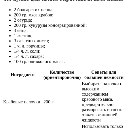
2 болгарских перца;
200 гр. мяса крабов;
2 огурца;
200 гр. кукурузы консервированной;
3 яйца;
1 желток;
3 салатных листа;
1 ч. л. горчицы;
1/4 ч. л. соли;
1/4 ч. л. сахара;
100 гр. оливкового масла.
Количество
Советы для
Ингредиент
(ориентировочно)
большей нежности
Выбирать палочки с
высоким
содержанием
крабового мяса,
Крабовые палочки
200 г
предварительно
разморозить и слегка
отжать от лишней
жидкости
Использовать только