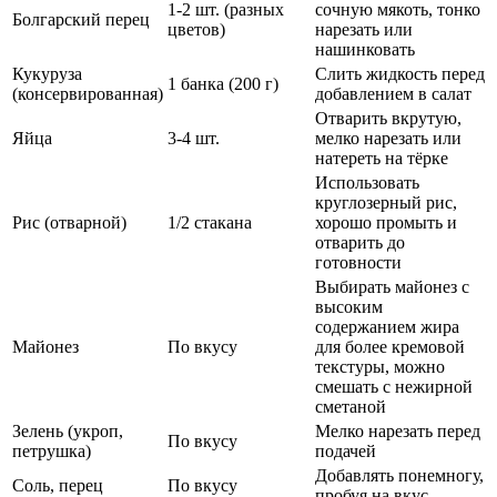
1-2 шт. (разных
сочную мякоть, тонко
Болгарский перец
цветов)
нарезать или
нашинковать
Кукуруза
Слить жидкость перед
1 банка (200 г)
(консервированная)
добавлением в салат
Отварить вкрутую,
Яйца
3-4 шт.
мелко нарезать или
натереть на тёрке
Использовать
круглозерный рис,
Рис (отварной)
1/2 стакана
хорошо промыть и
отварить до
готовности
Выбирать майонез с
высоким
содержанием жира
Майонез
По вкусу
для более кремовой
текстуры, можно
смешать с нежирной
сметаной
Зелень (укроп,
Мелко нарезать перед
По вкусу
петрушка)
подачей
Добавлять понемногу,
Соль, перец
По вкусу
пробуя на вкус