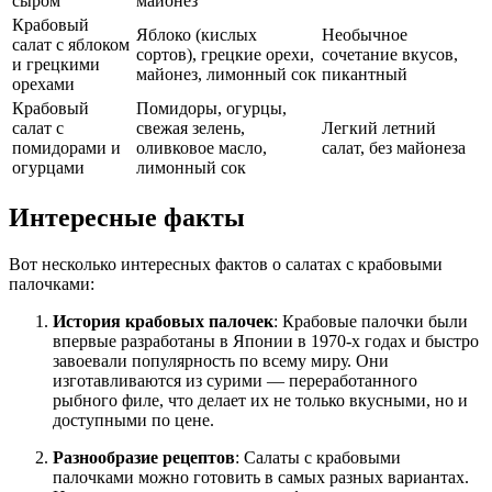
сыром
майонез
Крабовый
Яблоко (кислых
Необычное
салат с яблоком
сортов), грецкие орехи,
сочетание вкусов,
и грецкими
майонез, лимонный сок
пикантный
орехами
Крабовый
Помидоры, огурцы,
салат с
свежая зелень,
Легкий летний
помидорами и
оливковое масло,
салат, без майонеза
огурцами
лимонный сок
Интересные факты
Вот несколько интересных фактов о салатах с крабовыми
палочками:
История крабовых палочек
: Крабовые палочки были
впервые разработаны в Японии в 1970-х годах и быстро
завоевали популярность по всему миру. Они
изготавливаются из сурими — переработанного
рыбного филе, что делает их не только вкусными, но и
доступными по цене.
Разнообразие рецептов
: Салаты с крабовыми
палочками можно готовить в самых разных вариантах.