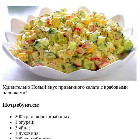
Удивительно Новый вкус привычного салата с крабовыми
палочками!
Потребуются:
200 гр. палочек крабовых;
1 огурец;
3 яйца;
1 луковица;
100 гр. майонеза;