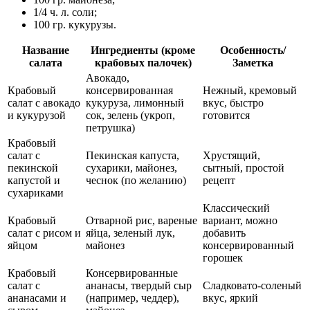
1/4 ч. л. соли;
100 гр. кукурузы.
Название
Ингредиенты (кроме
Особенность/
салата
крабовых палочек)
Заметка
Авокадо,
Крабовый
консервированная
Нежный, кремовый
салат с авокадо
кукуруза, лимонный
вкус, быстро
и кукурузой
сок, зелень (укроп,
готовится
петрушка)
Крабовый
салат с
Пекинская капуста,
Хрустящий,
пекинской
сухарики, майонез,
сытный, простой
капустой и
чеснок (по желанию)
рецепт
сухариками
Классический
Крабовый
Отварной рис, вареные
вариант, можно
салат с рисом и
яйца, зеленый лук,
добавить
яйцом
майонез
консервированный
горошек
Крабовый
Консервированные
салат с
ананасы, твердый сыр
Сладковато-соленый
ананасами и
(например, чеддер),
вкус, яркий