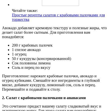
Читайте также:
Простые рецепты салатов с крабовыми палочками для
торжества
Авокадо добавляет кремовую текстуру и полезные жиры, что
делает салат более сытным. Для приготовления вам
понадобятся:
200 г крабовых палочек
1 спелое авокадо
1 огурец
50 г кукурузы (консервированной)
Сок половины лимона
Соль и перец по вкусу
Приготовление: нарежьте крабовые палочки, авокадо и
огурец кубиками. Смешайте все ингредиенты в глубокой
миске, добавьте кукурузу, лимонный сок, соль и перец.
Перемешайте и подавайте к столу.
2. Салат с крабовыми палочками и ананасами
Это сочетание придаст вашему салату сладковатый вкус и
экзотическую нотку. Для этого салата вам понадобятся: