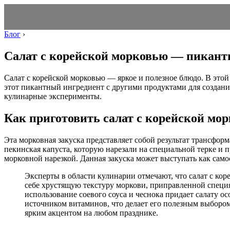
Блог
›
Салат с корейской морковью — пикантн
Салат с корейской морковью — яркое и полезное блюдо. В этой 
этот пикантный ингредиент с другими продуктами для создани
кулинарные эксперименты.
Как приготовить салат с корейской мо
Эта морковная закуска представляет собой результат трансфо
пекинская капуста, которую нарезали на специальной терке и 
морковной нарезкой. Данная закуска может выступать как самос
Эксперты в области кулинарии отмечают, что салат с кор
себе хрустящую текстуру моркови, приправленной специя
использование соевого соуса и чеснока придает салату осо
источником витаминов, что делает его полезным выбором 
ярким акцентом на любом празднике.