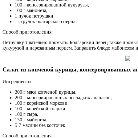
100 г консервированной кукурузы,
100 г майонеза,
1 пучок петрушки,
1 стручок болгарского перца.
Способ приготовления:
Петрушку тщательно промыть. Болгарский перец также промыть
кукурузой и нарезанным перцем. Заправить блюдо майонезом 
Салат из копченой курицы, консервированных а
Ингредиенты:
300 г мяса копченой курицы,
200 г консервированных несладких ананасов,
100 г корейской моркови,
100 г корейской спаржи,
100 г сыра,
150 г майонеза,
5-7 маслин без косточек.
Способ приготовления: