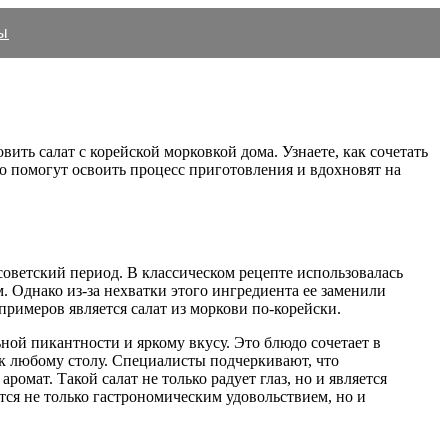
ы
ить салат с корейской морковкой дома. Узнаете, как сочетать
о помогут освоить процесс приготовления и вдохновят на
советский период. В классическом рецепте использовалась
. Однако из-за нехватки этого ингредиента ее заменили
примеров является салат из моркови по-корейски.
ной пикантности и яркому вкусу. Это блюдо сочетает в
 к любому столу. Специалисты подчеркивают, что
ромат. Такой салат не только радует глаз, но и является
ится не только гастрономическим удовольствием, но и