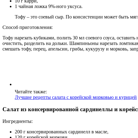
10 г карри,
1 чайная ложка 9%-ного уксуса.
Тофу – это соевый сыр. По консистенции может быть мягк
Способ приготовления:
Тофу нарезать кубиками, полить 30 мл соевого соуса, оставить
очистить, разделить на дольки. Шампиньоны нарезать ломтикам
смешать тофу, перец, апельсин, грибы, кукурузу и морковь, за
Читайте также:
Лучшие рецепты салата с корейской морковью и курицей
Салат из консервированной сардинеллы и корей
Ингредиенты:
200 г консервированных сардинелл в масле,
120 г корейской моркови,