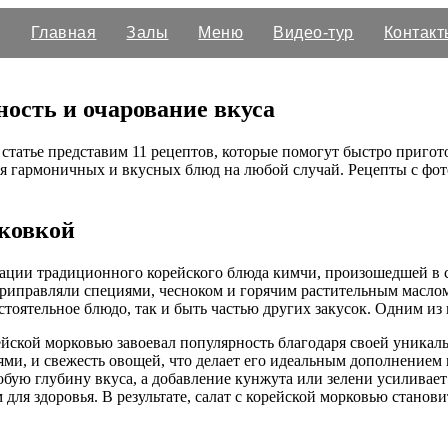
Главная
Залы
Меню
Видео-тур
Контакт
ость и очарование вкуса
статье представим 11 рецептов, которые помогут быстро приготов
я гармоничных и вкусных блюд на любой случай. Рецепты с фот
рковкой
рмации традиционного корейского блюда кимчи, произошедшей в 
приправляли специями, чесноком и горячим растительным маслом
тоятельное блюдо, так и быть частью других закусок. Одним из 
ейской морковью завоевал популярность благодаря своей уникаль
ми, и свежесть овощей, что делает его идеальным дополнением
бую глубину вкуса, а добавление кунжута или зелени усиливает а
для здоровья. В результате, салат с корейской морковью станов