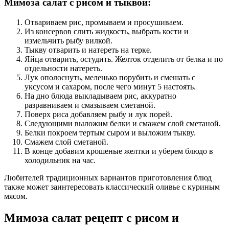
Мимоза салат с рисом и тыквой:
Отвариваем рис, промываем и просушиваем.
Из консервов слить жидкость, выбрать кости и
измельчить рыбу вилкой.
Тыкву отварить и натереть на терке.
Яйца отварить, остудить. Желток отделить от белка и по
отдельности натереть.
Лук ополоснуть, меленько порубить и смешать с
уксусом и сахаром, после чего минут 5 настоять.
На дно блюда выкладываем рис, аккуратно
разравниваем и смазываем сметаной.
Поверх риса добавляем рыбу и лук порей.
Следующими выложим белки и смажем слой сметаной.
Белки покроем тертым сыром и выложим тыкву.
Смажем слой сметаной.
В конце добавим крошеные желтки и уберем блюдо в
холодильник на час.
Любителей традиционных вариантов приготовления блюд
также может заинтересовать классический оливье с куриным
мясом.
Мимоза салат рецепт с рисом и