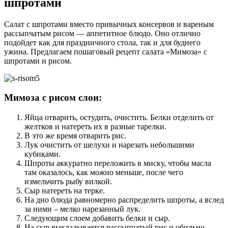
шпротами
Салат с шпротами вместо привычных консервов и вареным
рассыпчатым рисом — аппетитное блюдо. Оно отлично
подойдет как для праздничного стола, так и для буднего
ужина. Предлагаем пошаговый рецепт салата «Мимоза» с
шпротами и рисом.
Мимоза с рисом слои:
Яйца отварить, остудить, очистить. Белки отделить от
желтков и натереть их в разные тарелки.
В это же время отварить рис.
Лук очистить от шелухи и нарезать небольшими
кубиками.
Шпроты аккуратно переложить в миску, чтобы масла
там оказалось, как можно меньше, после чего
измельчить рыбу вилкой.
Сыр натереть на терке.
На дно блюда равномерно распределить шпроты, а вслед
за ними – мелко нарезанный лук.
Следующим слоем добавить белки и сыр.
На сыр выкладывается рассыпчатый рис и обильно