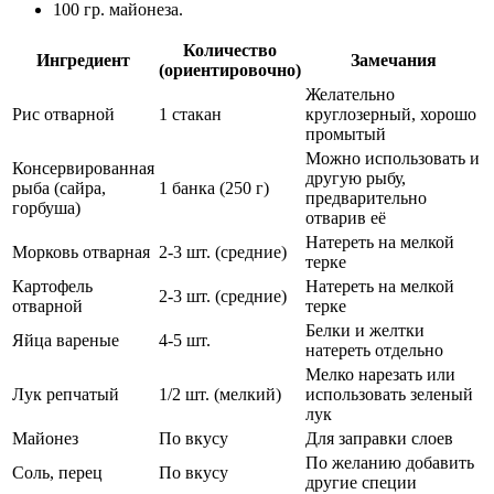
100 гр. майонеза.
Количество
Ингредиент
Замечания
(ориентировочно)
Желательно
Рис отварной
1 стакан
круглозерный, хорошо
промытый
Можно использовать и
Консервированная
другую рыбу,
рыба (сайра,
1 банка (250 г)
предварительно
горбуша)
отварив её
Натереть на мелкой
Морковь отварная
2-3 шт. (средние)
терке
Картофель
Натереть на мелкой
2-3 шт. (средние)
отварной
терке
Белки и желтки
Яйца вареные
4-5 шт.
натереть отдельно
Мелко нарезать или
Лук репчатый
1/2 шт. (мелкий)
использовать зеленый
лук
Майонез
По вкусу
Для заправки слоев
По желанию добавить
Соль, перец
По вкусу
другие специи