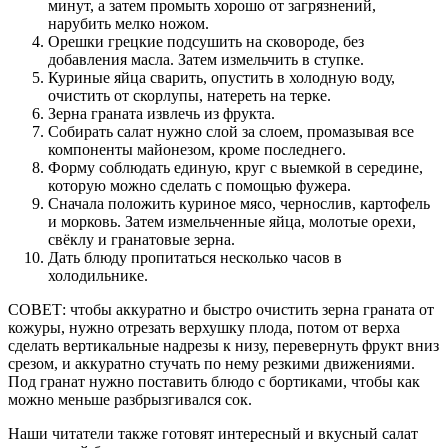
минут, а затем промыть хорошо от загрязнений,
нарубить мелко ножом.
Орешки грецкие подсушить на сковороде, без
добавления масла. Затем измельчить в ступке.
Куриные яйца сварить, опустить в холодную воду,
очистить от скорлупы, натереть на терке.
Зерна граната извлечь из фрукта.
Собирать салат нужно слой за слоем, промазывая все
компоненты майонезом, кроме последнего.
Форму соблюдать единую, круг с выемкой в середине,
которую можно сделать с помощью фужера.
Сначала положить куриное мясо, чернослив, картофель
и морковь. Затем измельченные яйца, молотые орехи,
свёклу и гранатовые зерна.
Дать блюду пропитаться несколько часов в
холодильнике.
СОВЕТ: чтобы аккуратно и быстро очистить зерна граната от
кожуры, нужно отрезать верхушку плода, потом от верха
сделать вертикальные надрезы к низу, перевернуть фрукт вниз
срезом, и аккуратно стучать по нему резкими движениями.
Под гранат нужно поставить блюдо с бортиками, чтобы как
можно меньше разбрызгивался сок.
Наши читатели также готовят интересный и вкусный салат