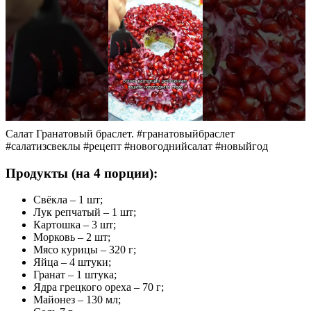
Салат Гранатовый браслет. #гранатовыйбраслет
#салатизсвеклы #рецепт #новогоднийсалат #новыйгод
Продукты (на 4 порции):
Свёкла – 1 шт;
Лук репчатый – 1 шт;
Картошка – 3 шт;
Морковь – 2 шт;
Мясо курицы – 320 г;
Яйца – 4 штуки;
Гранат – 1 штука;
Ядра грецкого ореха – 70 г;
Майонез – 130 мл;