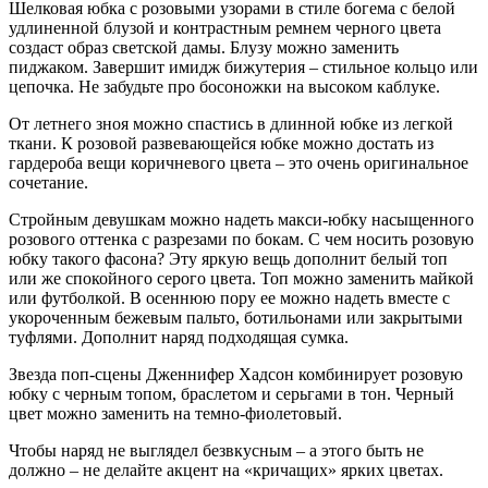
Шелковая юбка с розовыми узорами в стиле богема с белой
удлиненной блузой и контрастным ремнем черного цвета
создаст образ светской дамы. Блузу можно заменить
пиджаком. Завершит имидж бижутерия – стильное кольцо или
цепочка. Не забудьте про босоножки на высоком каблуке.
От летнего зноя можно спастись в длинной юбке из легкой
ткани. К розовой развевающейся юбке можно достать из
гардероба вещи коричневого цвета – это очень оригинальное
сочетание.
Стройным девушкам можно надеть макси-юбку насыщенного
розового оттенка с разрезами по бокам. С чем носить розовую
юбку такого фасона? Эту яркую вещь дополнит белый топ
или же спокойного серого цвета. Топ можно заменить майкой
или футболкой. В осеннюю пору ее можно надеть вместе с
укороченным бежевым пальто, ботильонами или закрытыми
туфлями. Дополнит наряд подходящая сумка.
Звезда поп-сцены Дженнифер Хадсон комбинирует розовую
юбку с черным топом, браслетом и серьгами в тон. Черный
цвет можно заменить на темно-фиолетовый.
Чтобы наряд не выглядел безвкусным – а этого быть не
должно – не делайте акцент на «кричащих» ярких цветах.