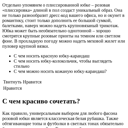
Отдельно упомянем о плиссированной юбке – розовая
«плиссировка» длиной в пол создаст уникальный образ. Она
не только разнообразит дресс-код вашего офиса, но и окунет в
романтику, стоит только дополнить ее большой сумкой,
балетками, наверх можно надеть крупновязаный трикотаж.
Юбка может быть необязательно однотонной – хорошо
смотрятся крупные розовые принты на темном или светлом
фоне. В прохладную погоду можно надеть меховой жилет или
пуловер крупной вязки.
С чем носить красную юбку-карандаш
С чем носить юбку-колокольчик, чтобы выглядеть
стильно
С чем можно носить кожаную юбку-карандаш?
Твитнуть
Нравится
Нравится
С чем красиво сочетать?
Как правило, универсальным выбором для любого фасона
розовой юбки является классическая белая рубашка. Также
обтягивающие топы и футболки в светлых тонах обязательно