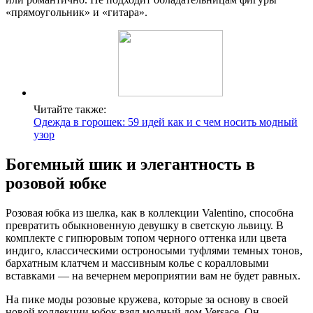
«прямоугольник» и «гитара».
Читайте также:
Одежда в горошек: 59 идей как и с чем носить модный
узор
Богемный шик и элегантность в
розовой юбке
Розовая юбка из шелка, как в коллекции Valentino, способна
превратить обыкновенную девушку в светскую львицу. В
комплекте с гипюровым топом черного оттенка или цвета
индиго, классическими остроносыми туфлями темных тонов,
бархатным клатчем и массивным колье с коралловыми
вставками — на вечернем мероприятии вам не будет равных.
На пике моды розовые кружева, которые за основу в своей
новой коллекции юбок взял модный дом Versace. Он