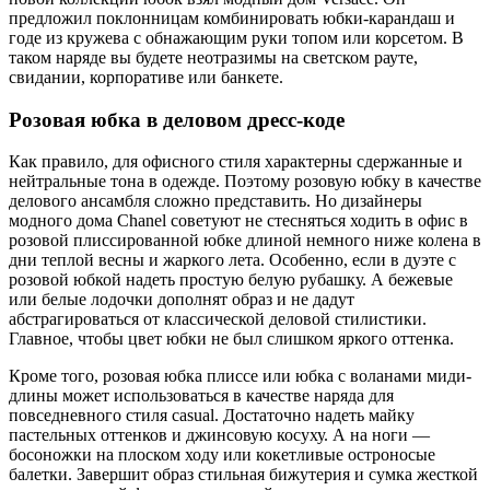
предложил поклонницам комбинировать юбки-карандаш и
годе из кружева с обнажающим руки топом или корсетом. В
таком наряде вы будете неотразимы на светском рауте,
свидании, корпоративе или банкете.
Розовая юбка в деловом дресс-коде
Как правило, для офисного стиля характерны сдержанные и
нейтральные тона в одежде. Поэтому розовую юбку в качестве
делового ансамбля сложно представить. Но дизайнеры
модного дома Chanel советуют не стесняться ходить в офис в
розовой плиссированной юбке длиной немного ниже колена в
дни теплой весны и жаркого лета. Особенно, если в дуэте с
розовой юбкой надеть простую белую рубашку. А бежевые
или белые лодочки дополнят образ и не дадут
абстрагироваться от классической деловой стилистики.
Главное, чтобы цвет юбки не был слишком яркого оттенка.
Кроме того, розовая юбка плиссе или юбка с воланами миди-
длины может использоваться в качестве наряда для
повседневного стиля casual. Достаточно надеть майку
пастельных оттенков и джинсовую косуху. А на ноги —
босоножки на плоском ходу или кокетливые остроносые
балетки. Завершит образ стильная бижутерия и сумка жесткой