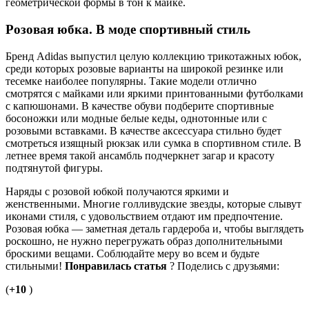
геометрической формы в тон к майке.
Розовая юбка. В моде спортивный стиль
Бренд Adidas выпустил целую коллекцию трикотажных юбок,
среди которых розовые варианты на широкой резинке или
тесемке наиболее популярны. Такие модели отлично
смотрятся с майками или яркими принтованными футболками
с капюшонами. В качестве обуви подберите спортивные
босоножки или модные белые кеды, однотонные или с
розовыми вставками. В качестве аксессуара стильно будет
смотреться изящный рюкзак или сумка в спортивном стиле. В
летнее время такой ансамбль подчеркнет загар и красоту
подтянутой фигуры.
Наряды с розовой юбкой получаются яркими и
женственными. Многие голливудские звезды, которые слывут
иконами стиля, с удовольствием отдают им предпочтение.
Розовая юбка — заметная деталь гардероба и, чтобы выглядеть
роскошно, не нужно перегружать образ дополнительными
броскими вещами. Соблюдайте меру во всем и будьте
стильными!
Понравилась статья
? Поделись с друзьями:
(
+10
)