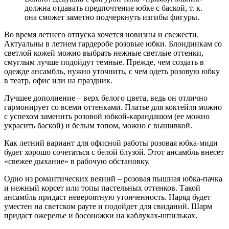
должна отдавать предпочтение юбке с баской, т. к.
она сможет заметно подчеркнуть изгибы фигуры.
Во время летнего отпуска хочется новизны и свежести.
Актуальны в летнем гардеробе розовые юбки. Блондинкам со
светлой кожей можно выбрать нежные светлые оттенки,
смуглым лучше подойдут темные. Прежде, чем создать в
одежде ансамбль, нужно уточнить, с чем одеть розовую юбку
в театр, офис или на праздник.
Лучшее дополнение – верх белого цвета, ведь он отлично
гармонирует со всеми оттенками. Платье для коктейля можно
с успехом заменить розовой юбкой-карандашом (ее можно
украсить баской) и белым топом, можно с вышивкой.
Как летний вариант для офисной работы розовая юбка-миди
будет хорошо сочетаться с белой блузой. Этот ансамбль внесет
«свежее дыхание» в рабочую обстановку.
Одно из романтических веяний – розовая пышная юбка-пачка
и нежный корсет или топы пастельных оттенков. Такой
ансамбль придаст невероятную утонченность. Наряд будет
уместен на светском рауте и подойдет для свиданий. Шарм
придаст ожерелье и босоножки на каблуках-шпильках.