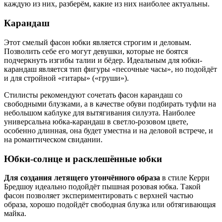
каждую из них, разберём, какие из них наиболее актуальны.
Карандаш
Этот смелый фасон юбки является строгим и деловым.
Позволить себе его могут девушки, которые не боятся
подчеркнуть изгибы талии и бёдер. Идеальным для юбки-
карандаш является тип фигуры «песочные часы», но подойдёт
и для стройной «гитары» («груши»).
Стилисты рекомендуют сочетать фасон карандаш со
свободными блузками, а в качестве обуви подбирать туфли на
небольшом каблуке для вытягивания силуэта. Наиболее
универсальна юбка-карандаш в светло-розовом цвете,
особенно длинная, она будет уместна и на деловой встрече, и
на романтическом свидании.
Юбки-солнце и расклешённые юбки
Для создания летящего утончённого образа
в стиле Керри
Бредшоу идеально подойдёт пышная розовая юбка. Такой
фасон позволяет экспериментировать с верхней частью
образа, хорошо подойдёт свободная блузка или обтягивающая
майка.