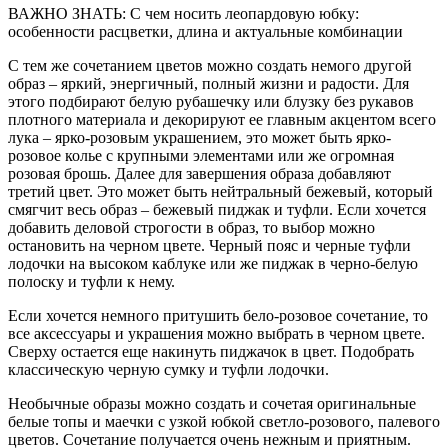
ВАЖНО ЗНАТЬ: С чем носить леопардовую юбку:
особенности расцветки, длина и актуальные комбинации
С тем же сочетанием цветов можно создать немого другой
образ – яркий, энергичный, полный жизни и радости. Для
этого подбирают белую рубашечку или блузку без рукавов
плотного материала и декорируют ее главным акцентом всего
лука – ярко-розовым украшением, это может быть ярко-
розовое колье с крупными элементами или же огромная
розовая брошь. Далее для завершения образа добавляют
третий цвет. Это может быть нейтральный бежевый, который
смягчит весь образ – бежевый пиджак и туфли. Если хочется
добавить деловой строгости в образ, то выбор можно
остановить на черном цвете. Черный пояс и черные туфли
лодочки на высоком каблуке или же пиджак в черно-белую
полоску и туфли к нему.
Если хочется немного притушить бело-розовое сочетание, то
все аксессуары и украшения можно выбрать в черном цвете.
Сверху остается еще накинуть пиджачок в цвет. Подобрать
классическую черную сумку и туфли лодочки.
Необычные образы можно создать и сочетая оригинальные
белые топы и маечки с узкой юбкой светло-розового, палевого
цветов. Сочетание получается очень нежным и приятным.