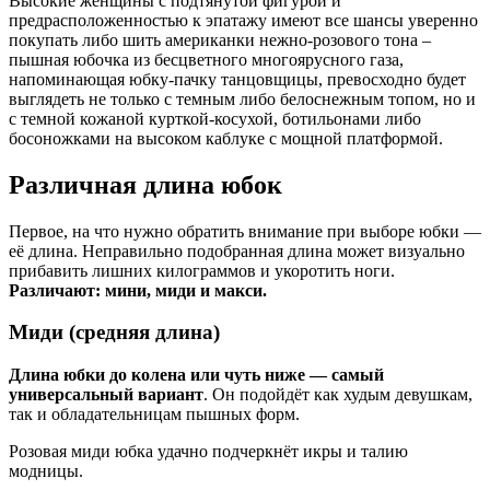
Высокие женщины с подтянутой фигурой и
предрасположенностью к эпатажу имеют все шансы уверенно
покупать либо шить американки нежно-розового тона –
пышная юбочка из бесцветного многоярусного газа,
напоминающая юбку-пачку танцовщицы, превосходно будет
выглядеть не только с темным либо белоснежным топом, но и
с темной кожаной курткой-косухой, ботильонами либо
босоножками на высоком каблуке с мощной платформой.
Различная длина юбок
Первое, на что нужно обратить внимание при выборе юбки —
её длина. Неправильно подобранная длина может визуально
прибавить лишних килограммов и укоротить ноги.
Различают: мини, миди и макси.
Миди (средняя длина)
Длина юбки до колена или чуть ниже — самый
универсальный вариант
. Он подойдёт как худым девушкам,
так и обладательницам пышных форм.
Розовая миди юбка удачно подчеркнёт икры и талию
модницы.