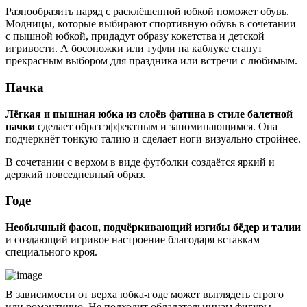
Разнообразить наряд с расклёшенной юбкой поможет обувь.
Модницы, которые выбирают спортивную обувь в сочетании
с пышной юбкой, придадут образу кокетства и детской
игривости. А босоножки или туфли на каблуке станут
прекрасным выбором для праздника или встречи с любимым.
Пачка
Лёгкая и пышная юбка из слоёв фатина в стиле балетной
пачки
сделает образ эффектным и запоминающимся. Она
подчеркнёт тонкую талию и сделает ноги визуально стройнее.
В сочетании с верхом в виде футболки создаётся яркий и
дерзкий повседневный образ.
Годе
Необычный фасон, подчёркивающий изгибы бёдер и талии
и создающий игривое настроение благодаря вставкам
специального кроя.
В зависимости от верха юбка-годе может выглядеть строго
или романтично. Не подходит обладательницам фигуры