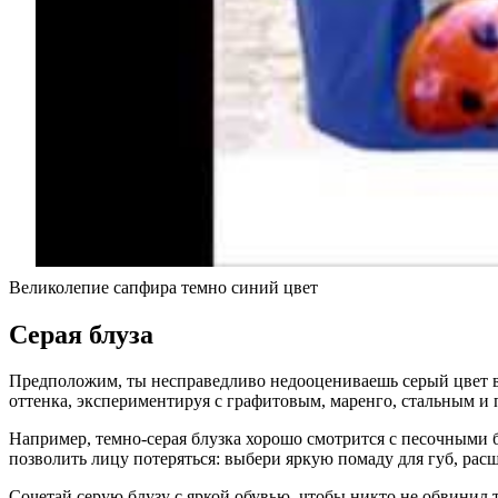
Великолепие сапфира темно синий цвет
Серая блуза
Предположим, ты несправедливо недооцениваешь серый цвет в
оттенка, экспериментируя с графитовым, маренго, стальным и 
Например, темно-серая блузка хорошо смотрится с песочными 
позволить лицу потеряться: выбери яркую помаду для губ, ра
Сочетай серую блузу с яркой обувью, чтобы никто не обвинил т