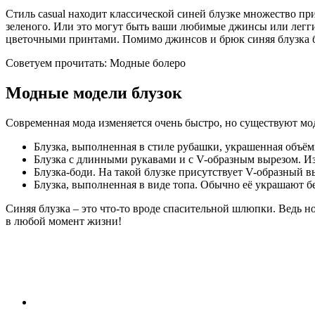
Стиль casual находит классической синей блузке множество п
зеленого. Или это могут быть ваши любимые джинсы или легги
цветочными принтами. Помимо джинсов и брюк синяя блузка бу
Советуем прочитать: Модные болеро
Модные модели блузок
Современная мода изменяется очень быстро, но существуют мод
Блузка, выполненная в стиле рубашки, украшенная объём
Блузка с длинными рукавами и с V-образным вырезом. Из
Блузка-боди. На такой блузке присутствует V-образный в
Блузка, выполненная в виде топа. Обычно её украшают 
Синяя блузка – это что-то вроде спасительной шлюпки. Ведь н
в любой момент жизни!