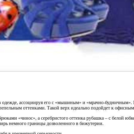
 одежде, ассоциируя его с «мышиным» и «мрачно-будничным». 
пепельным оттенками. Такой верх идеально подойдет к офисным 
брюками «чинос», а серебристого оттенка рубашка – с белой ю
сширь немного границы дозволенного в бижутерии.
ебя в чрезмерной серьезности.