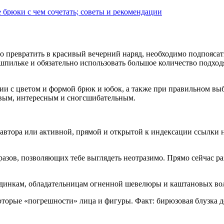
 брюки с чем сочетать; советы и рекомендации
 превратить в красивый вечерний наряд, необходимо подпояса
пильке и обязательно использовать большое количество подходящ
нии с цветом и формой брюк и юбок, а также при правильном выб
овым, интересным и сногсшибательным.
я автора или активной, прямой и открытой к индексации ссылки
зов, позволяющих тебе выглядеть неотразимо. Прямо сейчас раз
ондинкам, обладательницам огненной шевелюры и каштановых во
оторые «погрешности» лица и фигуры. Факт: бирюзовая блузка де