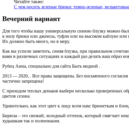
Читайте также:
С чем носить зеленые брюки: темно-зеленые, вельветовые
Вечерний вариант
Для того чтобы вашу универсальную синюю блузку можно было
к низу брюки или джинсы, туфли или на высоком каблуке или ш
Их должно быть много, но в меру.
Как вы успели заметить, синяя блузка, при правильном сочета
вами в различных ситуациях и каждый раз делать ваш образ н
Рубец Анна, специально для сайта Быть модной .
2013 — 2020, . Все права защищены. Без письменного согласи
частично запрещена!
С приходом теплых деньков выбери несколько проверенных обра
цветов сезона
Удивительно, как этот цвет к лицу всем нам: брюнеткам и бл
Бирюза – это свежий, холодный оттенок, который смягчает нек
худышкам так и полненьким.