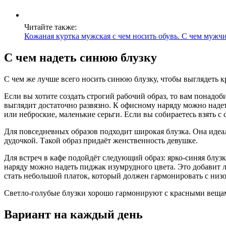
Читайте также:
Кожаная куртка мужская с чем носить обувь. С чем мужчи
С чем надеть синюю блузку
С чем же лучше всего носить синюю блузку, чтобы выглядеть к
Если вы хотите создать строгий рабочий образ, то вам понадоб
выглядит достаточно развязно. К офисному наряду можно надет
или неброские, маленькие серьги. Если вы собираетесь взять с 
Для повседневных образов подходит широкая блузка. Она идеа
дудочкой. Такой образ придаёт женственность девушке.
Для встреч в кафе подойдёт следующий образ: ярко-синяя блуз
наряду можно надеть пиджак изумрудного цвета. Это добавит
стать небольшой платок, который должен гармонировать с низо
Светло-голубые блузки хорошо гармонируют с красными вещам
Вариант на каждый день