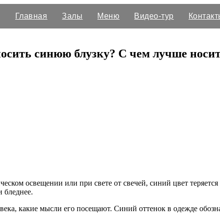
Главная
Залы
Меню
Видео-тур
Контакт
 носить синюю блузку? С чем лучше носи
рическом освещении или при свете от свечей, синий цвет теряет
и бледнее.
века, какие мысли его посещают. Синий оттенок в одежде обозна