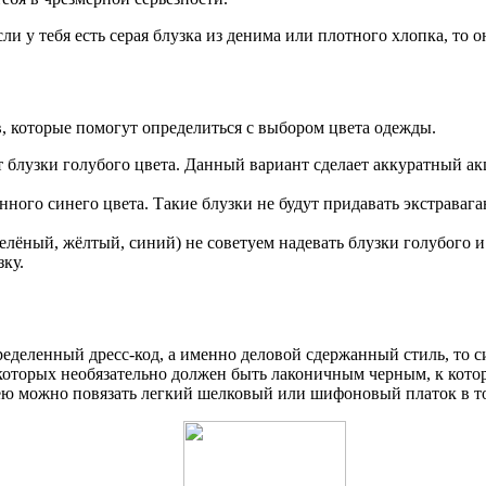
сли у тебя есть серая блузка из денима или плотного хлопка, то
, которые помогут определиться с выбором цвета одежды.
блузки голубого цвета. Данный вариант сделает аккуратный акце
ного синего цвета. Такие блузки не будут придавать экстраваг
лёный, жёлтый, синий) не советуем надевать блузки голубого и
ку.
пределенный дресс-код, а именно деловой сдержанный стиль, то 
оторых необязательно должен быть лаконичным черным, к котор
ею можно повязать легкий шелковый или шифоновый платок в т