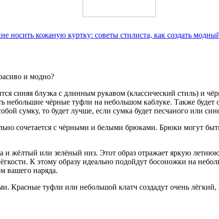
не носить кожаную куртку: советы стилиста, как создать модный
расиво и модно?
ится синяя блузка с длинным рукавом (классический стиль) и чёр
ь небольшие чёрные туфли на небольшом каблуке. Также будет о
собой сумку, то будет лучше, если сумка будет песчаного или син
льно сочетается с чёрными и белыми брюками. Брюки могут быть
ка и жёлтый или зелёный низ. Этот образ отражает яркую летнюю
 лёгкости. К этому образу идеально подойдут босоножки на не
м вашего наряда.
и. Красные туфли или небольшой клатч создадут очень лёгкий, 