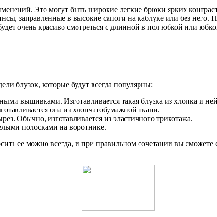
рименений. Это могут быть широкие легкие брюки ярких контрас
нсы, заправленные в высокие сапоги на каблуке или без него.
дет очень красиво смотреться с длинной в пол юбкой или юбко
ели блузок, которые будут всегда популярны:
ными вышивками. Изготавливается такая блузка из хлопка и ней
готавливается она из хлопчатобумажной ткани.
ырез. Обычно, изготавливается из эластичного трикотажа.
белыми полосками на воротнике.
осить ее можно всегда, и при правильном сочетании вы сможете