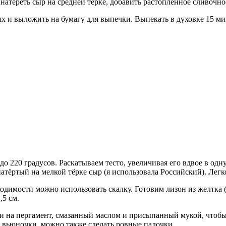
атереть сыр на средней терке, добавить растопленное сливочное
х и выложить на бумагу для выпечки. Выпекать в духовке 15 ми
до 220 градусов. Раскатываем тесто, увеличивая его вдвое в од
атёртый на мелкой тёрке сыр (я использовала Российский). Лег
димости можно использовать скалку. Готовим лизон из желтка 
,5 см.
и на пергамент, смазанный маслом и присыпанный мукой, чтобы
ь вьюночки, можно также сделать ровные палочки.