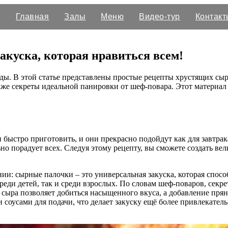
Главная
Залы
Меню
Видео-тур
Контакт
акуска, которая нравиться всем!
ы. В этой статье представлены простые рецепты хрустящих сыр
также секреты идеальной панировки от шеф-повара. Этот материа
и быстро приготовить, и они прекрасно подойдут как для завтрак
о порадует всех. Следуя этому рецепту, вы сможете создать ве
и: сырные палочки – это универсальная закуска, которая способ
еди детей, так и среди взрослых. По словам шеф-поваров, секр
 сыра позволяет добиться насыщенного вкуса, а добавление пря
оусами для подачи, что делает закуску ещё более привлекательн