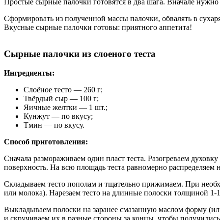
Простые сырные палочки готовятся в два шага. Вначале нужно н
Сформировать из полученной массы палочки, обвалять в сухаря
Вкусные сырные палочки готовы: приятного аппетита!
Сырные палочки из слоеного теста
Ингредиенты:
Слоёное тесто — 260 г;
Твёрдый сыр — 100 г;
Яичные желтки — 1 шт.;
Кунжут — по вкусу;
Тмин — по вкусу.
Способ приготовления:
Сначала размораживаем один пласт теста. Разогреваем духовку 
поверхность. На всю площадь теста равномерно распределяем н
Складываем тесто пополам и тщательно прижимаем. При необхо
или молока). Нарезаем тесто на длинные полоски толщиной 1-1
Выкладываем полоски на заранее смазанную маслом форму (ил
и скручиваем их в разные стороны за концы, чтобы получилис