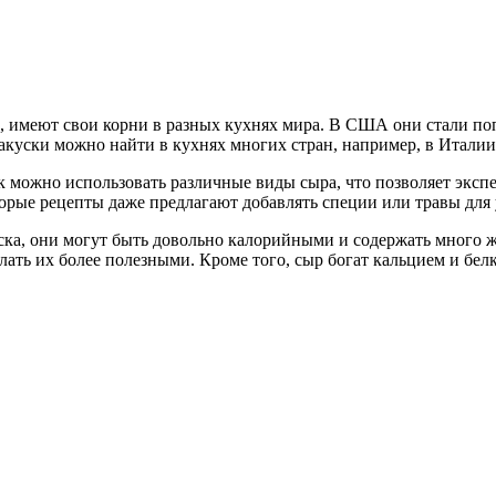
а, имеют свои корни в разных кухнях мира. В США они стали поп
закуски можно найти в кухнях многих стран, например, в Итали
к можно использовать различные виды сыра, что позволяет эксп
рые рецепты даже предлагают добавлять специи или травы для 
ска, они могут быть довольно калорийными и содержать много жи
ать их более полезными. Кроме того, сыр богат кальцием и бел