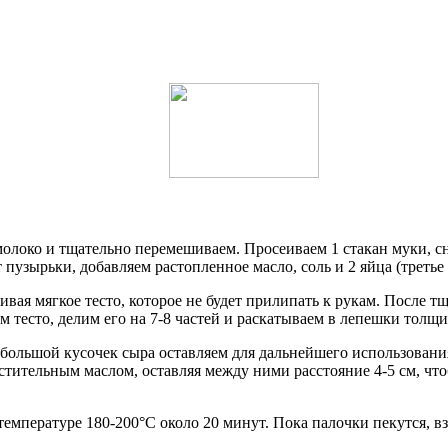
молоко и тщательно перемешиваем. Просеиваем 1 стакан муки, с
 пузырьки, добавляем растопленное масло, соль и 2 яйца (третье
ивая мягкое тесто, которое не будет прилипать к рукам. После т
 тесто, делим его на 7-8 частей и раскатываем в лепешки толщи
ебольшой кусочек сыра оставляем для дальнейшего использован
стительным маслом, оставляя между ними расстояние 4-5 см, чт
емпературе 180-200°C около 20 минут. Пока палочки пекутся, в