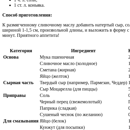
1 ст. л. коньяка.
Способ приготовления:
К размягченному сливочному маслу добавить натертый сыр, соль
шириной 1-1,5 см, произвольной длины, и выложить в форму с 
минут. Приятного аппетита!
Категория
Ингредиент
Основа
Мука пшеничная
Сливочное масло (холодное)
Сметана (жирная)
2
Яйцо (желток)
Сырная часть
Твердый сыр (например, Пармезан, Чеддер)
Сыр Моцарелла (для пиццы)
Приправы
Соль
0
Черный перец (свежемолотый)
Паприка (сладкая)
0
Сушеный чеснок (по желанию)
0
Для смазывания
Яйцо (белок)
Кунжут (для посыпки)
1