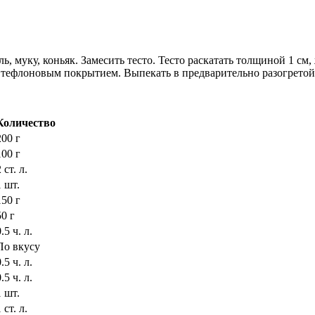
, муку, коньяк. Замесить тесто. Тесто раскатать толщиной 1 см
тефлоновым покрытием. Выпекать в предварительно разогретой д
Количество
200 г
100 г
 ст. л.
1 шт.
150 г
50 г
.5 ч. л.
По вкусу
.5 ч. л.
.5 ч. л.
1 шт.
 ст. л.