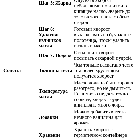
Опускать хворост
Шаг 5: Жарка
небольшими порциями в
кипящее масло. Жарить до
золотистого цвета с обеих
сторон.
Шаг 6:
Готовый хворост
Удаление
выкладывать на бумажные
излишков
полотенца, чтобы удалить
масла
излишки масла.
Остывший хворост
Шаг 7: Подача
посыпать сахарной пудрой.
Чем тоньше раскатано тесто,
Советы
Толщина теста
тем более хрустящим
получится хворост.
Масло должно быть хорошо
разогрето, но не дымиться.
Температура
Если масло недостаточно
масла
горячее, хворост будет
впитывать много жира.
Можно добавить в тесто
Добавки
немного ванилина для
аромата.
Хранить хворост в
Хранение
герметичном контейнере