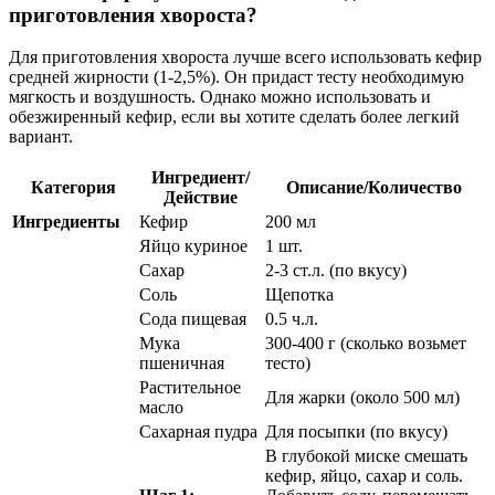
приготовления хвороста?
Для приготовления хвороста лучше всего использовать кефир
средней жирности (1-2,5%). Он придаст тесту необходимую
мягкость и воздушность. Однако можно использовать и
обезжиренный кефир, если вы хотите сделать более легкий
вариант.
Ингредиент/
Категория
Описание/Количество
Действие
Ингредиенты
Кефир
200 мл
Яйцо куриное
1 шт.
Сахар
2-3 ст.л. (по вкусу)
Соль
Щепотка
Сода пищевая
0.5 ч.л.
Мука
300-400 г (сколько возьмет
пшеничная
тесто)
Растительное
Для жарки (около 500 мл)
масло
Сахарная пудра
Для посыпки (по вкусу)
В глубокой миске смешать
кефир, яйцо, сахар и соль.