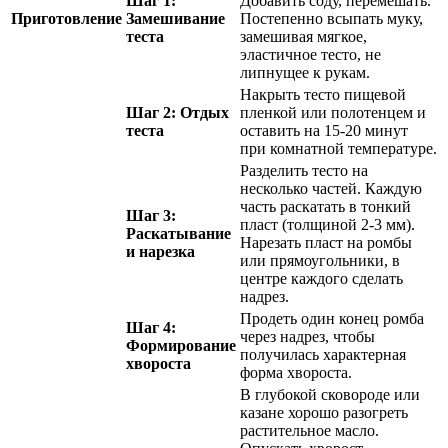
Шаг 1:
Добавить соду, перемешать.
Приготовление
Замешивание
Постепенно всыпать муку,
теста
замешивая мягкое,
эластичное тесто, не
липнущее к рукам.
Накрыть тесто пищевой
Шаг 2: Отдых
пленкой или полотенцем и
теста
оставить на 15-20 минут
при комнатной температуре.
Разделить тесто на
несколько частей. Каждую
часть раскатать в тонкий
Шаг 3:
пласт (толщиной 2-3 мм).
Раскатывание
Нарезать пласт на ромбы
и нарезка
или прямоугольники, в
центре каждого сделать
надрез.
Продеть один конец ромба
Шаг 4:
через надрез, чтобы
Формирование
получилась характерная
хвороста
форма хвороста.
В глубокой сковороде или
казане хорошо разогреть
растительное масло.