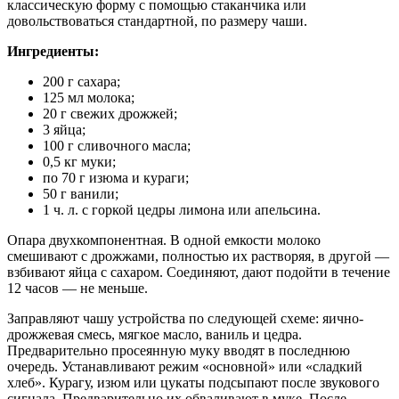
классическую форму с помощью стаканчика или
довольствоваться стандартной, по размеру чаши.
Ингредиенты:
200 г сахара;
125 мл молока;
20 г свежих дрожжей;
3 яйца;
100 г сливочного масла;
0,5 кг муки;
по 70 г изюма и кураги;
50 г ванили;
1 ч. л. с горкой цедры лимона или апельсина.
Опара двухкомпонентная. В одной емкости молоко
смешивают с дрожжами, полностью их растворяя, в другой —
взбивают яйца с сахаром. Соединяют, дают подойти в течение
12 часов — не меньше.
Заправляют чашу устройства по следующей схеме: яично-
дрожжевая смесь, мягкое масло, ваниль и цедра.
Предварительно просеянную муку вводят в последнюю
очередь. Устанавливают режим «основной» или «сладкий
хлеб». Курагу, изюм или цукаты подсыпают после звукового
сигнала. Предварительно их обваливают в муке. После