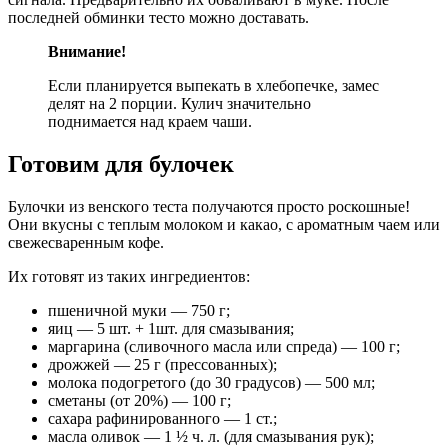
последней обминки тесто можно доставать.
Внимание!
Если планируется выпекать в хлебопечке, замес
делят на 2 порции. Кулич значительно
поднимается над краем чаши.
Готовим для булочек
Булочки из венского теста получаются просто роскошные!
Они вкусны с теплым молоком и какао, с ароматным чаем или
свежесваренным кофе.
Их готовят из таких ингредиентов:
пшеничной муки — 750 г;
яиц — 5 шт. + 1шт. для смазывания;
маргарина (сливочного масла или спреда) — 100 г;
дрожжей — 25 г (прессованных);
молока подогретого (до 30 градусов) — 500 мл;
сметаны (от 20%) — 100 г;
сахара рафинированного — 1 ст.;
масла оливок — 1 ½ ч. л. (для смазывания рук);