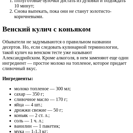
Полуготовые булочки достать из духовки и подождать
10 минут;
Снова выпекать, пока они не станут золотисто-
коричневыми.
Венский кулич с коньяком
Обыватели не задумываются о правильном названии
десертов. Но, если следовать кулинарной терминологии,
такой кулич на венском тесте уже называют
Александрийским. Кроме алкоголя, в нем заменяют еще один
ингредиент — простое молоко на топленое, которое придает
сливочный вкус.
Ингредиенты:
молоко топленое — 300 мл;
сахар — 350 г;
сливочное масло — 170 г;
яйца — 4 шт.;
дрожжи свежие — 50 г;
коньяк — 2 ст. л.;
соль — 1 ч. л.;
ванилин — 1 пакетик;
мука — 1-1,3 кг;