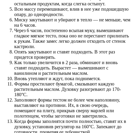
остальным продуктам, когда слегка остынут.
Всю массу перемешивают, влив в нее уже подошедшую
опару, до однородности.
Миску закутывают и убирают в тепло — не меньше, чем
на 6 часов.
Через 6 часов, постепенно всыпая муку, вымешивают
гладкое мягкое тесто, пока оно не перестанет прилипать
к рукам. Также замес легко должен отходить от стенок
кастрюли.
Опять закутывают и ставят подходить. В этот раз
придется проверять.
Как только увеличится в 2 раза, обминают и вновь
ставят подходить. Вырастет — вымешивают с
ванилином и растительным маслом.
Вновь утепляют и ждут, пока поднимется.
Формы простилают бумагой, смазывают каждую
растительным маслом. Духовку разогревают до 170-
180°С.
Заполняют формы тестом не более чем наполовину,
выставляют на противни. Их, в свою очередь,
помещают на плиту, прикрыв сверху марлей или
полотенцем, чтобы заготовки не заветрились.
Когда формы заполнятся почти полностью, ставят их в
духовку, установив регулятор на 160°С. Запекают до
готовности, проверяя ее зубочисткой.