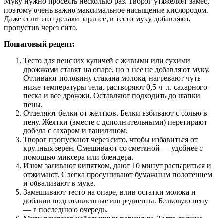
Муку нужно просеять несколько раз. Творог утяжеляет замес,
поэтому очень важно максимальное насыщение кислородом.
Даже если это сделали заранее, в тесто муку добавляют,
пропустив через сито.
Пошаговый рецепт:
Тесто для венских куличей с живыми или сухими
дрожжами ставят на опаре, но в нее не добавляют муку.
Отливают половину стакана молока, нагревают чуть
ниже температуры тела, растворяют 0,5 ч. л. сахарного
песка и все дрожжи. Оставляют подходить до шапки
пены.
Отделяют белки от желтков. Белки взбивают с солью в
пену. Желтки (вместе с дополнительными) перетирают
добела с сахаром и ванилином.
Творог пропускают через сито, чтобы избавиться от
крупных зерен. Смешивают со сметаной — удобнее с
помощью миксера или блендера.
Изюм заливают кипятком, дают 10 минут распариться и
отжимают. Слегка просушивают бумажным полотенцем
и обваливают в муке.
Замешивают тесто на опаре, влив остатки молока и
добавив подготовленные ингредиенты. Белковую пену
— в последнюю очередь.