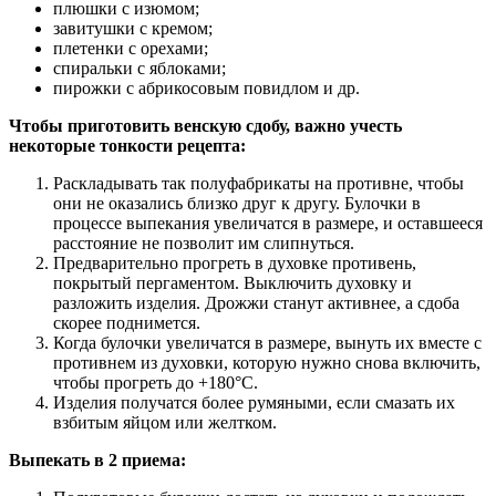
плюшки с изюмом;
завитушки с кремом;
плетенки с орехами;
спиральки с яблоками;
пирожки с абрикосовым повидлом и др.
Чтобы приготовить венскую сдобу, важно учесть
некоторые тонкости рецепта:
Раскладывать так полуфабрикаты на противне, чтобы
они не оказались близко друг к другу. Булочки в
процессе выпекания увеличатся в размере, и оставшееся
расстояние не позволит им слипнуться.
Предварительно прогреть в духовке противень,
покрытый пергаментом. Выключить духовку и
разложить изделия. Дрожжи станут активнее, а сдоба
скорее поднимется.
Когда булочки увеличатся в размере, вынуть их вместе с
противнем из духовки, которую нужно снова включить,
чтобы прогреть до +180°C.
Изделия получатся более румяными, если смазать их
взбитым яйцом или желтком.
Выпекать в 2 приема: