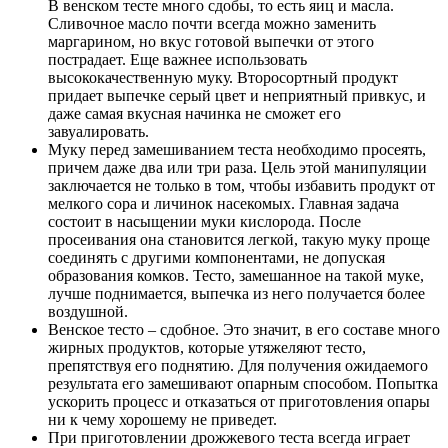
В венском тесте много сдобы, то есть яиц и масла.
Сливочное масло почти всегда можно заменить
маргарином, но вкус готовой выпечки от этого
пострадает. Еще важнее использовать
высококачественную муку. Второсортный продукт
придает выпечке серый цвет и неприятный привкус, и
даже самая вкусная начинка не сможет его
завуалировать.
Муку перед замешиванием теста необходимо просеять,
причем даже два или три раза. Цель этой манипуляции
заключается не только в том, чтобы избавить продукт от
мелкого сора и личинок насекомых. Главная задача
состоит в насыщении муки кислорода. После
просеивания она становится легкой, такую муку проще
соединять с другими компонентами, не допуская
образования комков. Тесто, замешанное на такой муке,
лучше поднимается, выпечка из него получается более
воздушной.
Венское тесто – сдобное. Это значит, в его составе много
жирных продуктов, которые утяжеляют тесто,
препятствуя его поднятию. Для получения ожидаемого
результата его замешивают опарным способом. Попытка
ускорить процесс и отказаться от приготовления опары
ни к чему хорошему не приведет.
При приготовлении дрожжевого теста всегда играет