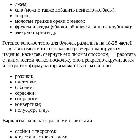
джем;
сыр (можно также добавить немного колбасы);
творог;
молотые грецкие орехи с медом;
фрукты и ягоды (яблоки, абрикосы, вишня, клубника);
заварной крем и др.
Готовое венское тесто для булочек разделить на 18-25 частей
— в зависимости от того, какого размера планируются
изделия. Раскатав, свернуть его любым способом, — работать
с таким тестом легко, поскольку оно прекрасно скручивается
и сохраняет форму, которая может быть различной:
розочки;
плетенки;
бабочки;
сердечки;
спиральки;
конвертики;
полусфера и др.
Варианты выпечки с разными начинками:
слойки с творогом;
круассаны с шоколадом;