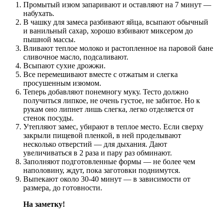
Промытый изюм запаривают и оставляют на 7 минут —
набухать.
В чашку для замеса разбивают яйца, всыпают обычный
и ванильный сахар, хорошо взбивают миксером до
пышной массы.
Вливают теплое молоко и растопленное на паровой бане
сливочное масло, подсаливают.
Всыпают сухие дрожжи.
Все перемешивают вместе с отжатым и слегка
просушенным изюмом.
Теперь добавляют понемногу муку. Тесто должно
получиться липкое, не очень густое, не забитое. Но к
рукам оно липнет лишь слегка, легко отделяется от
стенок посуды.
Утепляют замес, убирают в теплое место. Если сверху
закрыли пищевой пленкой, в ней проделывают
несколько отверстий — для дыхания. Дают
увеличиваться в 2 раза и пару раз обминают.
Заполняют подготовленные формы — не более чем
наполовину, ждут, пока заготовки поднимутся.
Выпекают около 30-40 минут — в зависимости от
размера, до готовности.
На заметку!