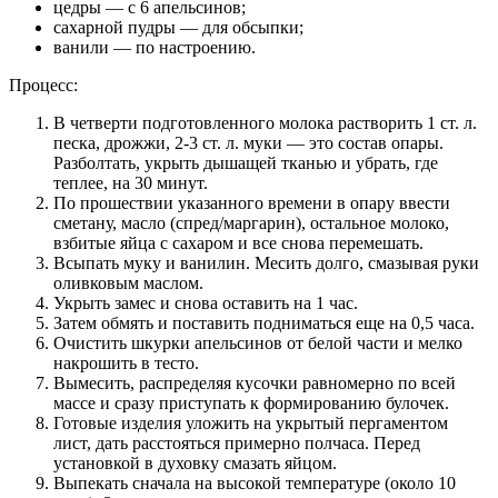
цедры — с 6 апельсинов;
сахарной пудры — для обсыпки;
ванили — по настроению.
Процесс:
В четверти подготовленного молока растворить 1 ст. л.
песка, дрожжи, 2-3 ст. л. муки — это состав опары.
Разболтать, укрыть дышащей тканью и убрать, где
теплее, на 30 минут.
По прошествии указанного времени в опару ввести
сметану, масло (спред/маргарин), остальное молоко,
взбитые яйца с сахаром и все снова перемешать.
Всыпать муку и ванилин. Месить долго, смазывая руки
оливковым маслом.
Укрыть замес и снова оставить на 1 час.
Затем обмять и поставить подниматься еще на 0,5 часа.
Очистить шкурки апельсинов от белой части и мелко
накрошить в тесто.
Вымесить, распределяя кусочки равномерно по всей
массе и сразу приступать к формированию булочек.
Готовые изделия уложить на укрытый пергаментом
лист, дать расстояться примерно полчаса. Перед
установкой в духовку смазать яйцом.
Выпекать сначала на высокой температуре (около 10