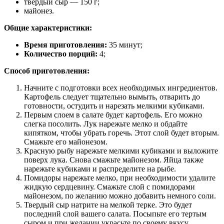
твердый сыр — 150 г;
майонез.
Общие характеристики:
Время приготовления:
35 минут;
Количество порций:
4;
Способ приготовления:
Начните с подготовки всех необходимых ингредиентов.
Картофель следует тщательно вымыть, отварить до
готовности, остудить и нарезать мелкими кубиками.
Первым слоем в салате будет картофель. Его можно
слегка посолить. Лук нарежьте мелко и обдайте
кипятком, чтобы убрать горечь. Этот слой будет вторым.
Смажьте его майонезом.
Красную рыбу нарежьте мелкими кубиками и выложите
поверх лука. Снова смажьте майонезом. Яйца также
нарежьте кубиками и распределите на рыбе.
Помидоры нарежьте мелко, при необходимости удалите
жидкую сердцевину. Смажьте слой с помидорами
майонезом, по желанию можно добавить немного соли.
Твердый сыр натрите на мелкой терке. Это будет
последний слой вашего салата. Посыпьте его тертым
сыром и при желании украсьте по своему вкусу.