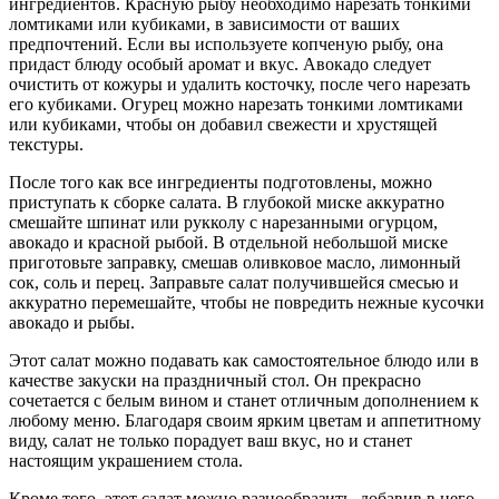
ингредиентов. Красную рыбу необходимо нарезать тонкими
ломтиками или кубиками, в зависимости от ваших
предпочтений. Если вы используете копченую рыбу, она
придаст блюду особый аромат и вкус. Авокадо следует
очистить от кожуры и удалить косточку, после чего нарезать
его кубиками. Огурец можно нарезать тонкими ломтиками
или кубиками, чтобы он добавил свежести и хрустящей
текстуры.
После того как все ингредиенты подготовлены, можно
приступать к сборке салата. В глубокой миске аккуратно
смешайте шпинат или рукколу с нарезанными огурцом,
авокадо и красной рыбой. В отдельной небольшой миске
приготовьте заправку, смешав оливковое масло, лимонный
сок, соль и перец. Заправьте салат получившейся смесью и
аккуратно перемешайте, чтобы не повредить нежные кусочки
авокадо и рыбы.
Этот салат можно подавать как самостоятельное блюдо или в
качестве закуски на праздничный стол. Он прекрасно
сочетается с белым вином и станет отличным дополнением к
любому меню. Благодаря своим ярким цветам и аппетитному
виду, салат не только порадует ваш вкус, но и станет
настоящим украшением стола.
Кроме того, этот салат можно разнообразить, добавив в него