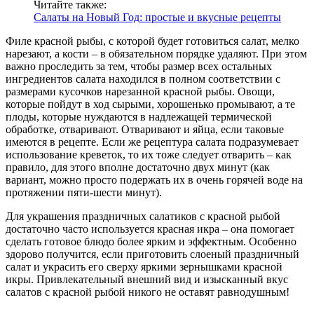
Читайте также:
Салаты на Новый Год: простые и вкусные рецепты
Филе красной рыбы, с которой будет готовиться салат, мелко
нарезают, а кости – в обязательном порядке удаляют. При этом
важно проследить за тем, чтобы размер всех остальных
ингредиентов салата находился в полном соответствии с
размерами кусочков нарезанной красной рыбы. Овощи,
которые пойдут в ход сырыми, хорошенько промывают, а те
плоды, которые нуждаются в надлежащей термической
обработке, отваривают. Отваривают и яйца, если таковые
имеются в рецепте. Если же рецептура салата подразумевает
использование креветок, то их тоже следует отварить – как
правило, для этого вполне достаточно двух минут (как
вариант, можно просто подержать их в очень горячей воде на
протяжении пяти-шести минут).
Для украшения праздничных салатиков с красной рыбой
достаточно часто используется красная икра – она помогает
сделать готовое блюдо более ярким и эффектным. Особенно
здорово получится, если приготовить слоеный праздничный
салат и украсить его сверху яркими зернышками красной
икры. Привлекательный внешний вид и изысканный вкус
салатов с красной рыбой никого не оставят равнодушным!