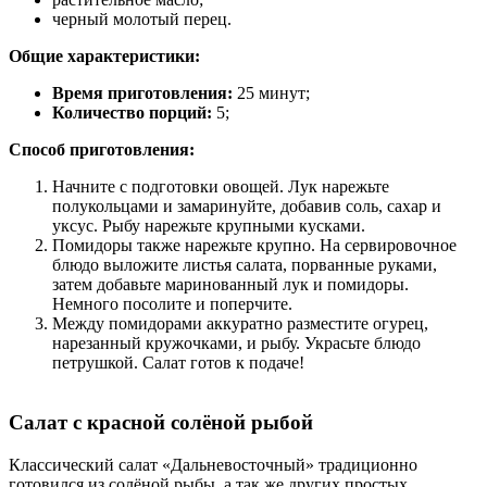
черный молотый перец.
Общие характеристики:
Время приготовления:
25 минут;
Количество порций:
5;
Способ приготовления:
Начните с подготовки овощей. Лук нарежьте
полукольцами и замаринуйте, добавив соль, сахар и
уксус. Рыбу нарежьте крупными кусками.
Помидоры также нарежьте крупно. На сервировочное
блюдо выложите листья салата, порванные руками,
затем добавьте маринованный лук и помидоры.
Немного посолите и поперчите.
Между помидорами аккуратно разместите огурец,
нарезанный кружочками, и рыбу. Украсьте блюдо
петрушкой. Салат готов к подаче!
Салат с красной солёной рыбой
Классический салат «Дальневосточный» традиционно
готовился из солёной рыбы, а так же других простых