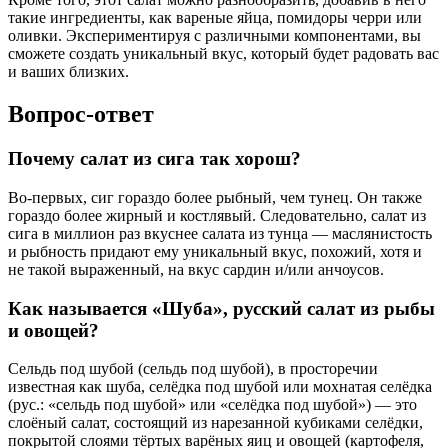
такие ингредиенты, как вареные яйца, помидоры черри или
оливки. Экспериментируя с различными компонентами, вы
сможете создать уникальный вкус, который будет радовать вас
и ваших близких.
Вопрос-ответ
Почему салат из сига так хорош?
Во-первых, сиг гораздо более рыбный, чем тунец. Он также
гораздо более жирный и костлявый. Следовательно, салат из
сига в миллион раз вкуснее салата из тунца — маслянистость
и рыбность придают ему уникальный вкус, похожий, хотя и
не такой выраженный, на вкус сардин и/или анчоусов.
Как называется «Шуба», русский салат из рыбы
и овощей?
Сельдь под шубой (сельдь под шубой), в просторечии
известная как шуба, селёдка под шубой или мохнатая селёдка
(рус.: «сельдь под шубой» или «селёдка под шубой») — это
слоёный салат, состоящий из нарезанной кубиками селёдки,
покрытой слоями тёртых варёных яиц и овощей (картофеля,