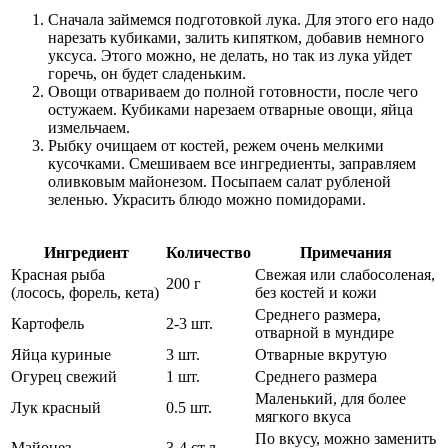
Сначала займемся подготовкой лука. Для этого его надо
нарезать кубиками, залить кипятком, добавив немного
уксуса. Этого можно, не делать, но так из лука уйдет
горечь, он будет сладеньким.
Овощи отвариваем до полной готовности, после чего
остужаем. Кубиками нарезаем отварные овощи, яйца
измельчаем.
Рыбку очищаем от костей, режем очень мелкими
кусочками. Смешиваем все ингредиенты, заправляем
оливковым майонезом. Посыпаем салат рубленой
зеленью. Украсить блюдо можно помидорами.
Ингредиент
Количество
Примечания
Красная рыба
Свежая или слабосоленая,
200 г
(лосось, форель, кета)
без костей и кожи
Среднего размера,
Картофель
2-3 шт.
отварной в мундире
Яйца куриные
3 шт.
Отварные вкрутую
Огурец свежий
1 шт.
Среднего размера
Маленький, для более
Лук красный
0.5 шт.
мягкого вкуса
По вкусу, можно заменить
Майонез
3-4 ст.л.