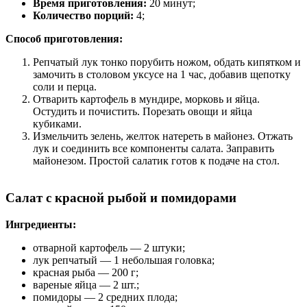
Время приготовления:
20 минут;
Количество порций:
4;
Способ приготовления:
Репчатый лук тонко порубить ножом, обдать кипятком и
замочить в столовом уксусе на 1 час, добавив щепотку
соли и перца.
Отварить картофель в мундире, морковь и яйца.
Остудить и почистить. Порезать овощи и яйца
кубиками.
Измельчить зелень, желток натереть в майонез. Отжать
лук и соединить все компоненты салата. Заправить
майонезом. Простой салатик готов к подаче на стол.
Салат с красной рыбой и помидорами
Ингредиенты:
отварной картофель — 2 штуки;
лук репчатый — 1 небольшая головка;
красная рыба — 200 г;
вареные яйца — 2 шт.;
помидоры — 2 средних плода;