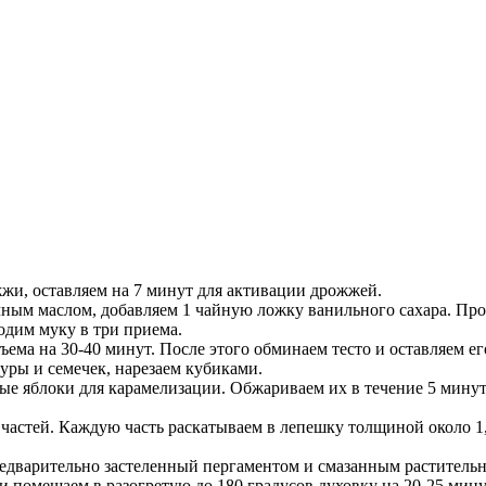
жжи, оставляем на 7 минут для активации дрожжей.
ным маслом, добавляем 1 чайную ложку ванильного сахара. Про
одим муку в три приема.
ъема на 30-40 минут. После этого обминаем тесто и оставляем е
уры и семечек, нарезаем кубиками.
е яблоки для карамелизации. Обжариваем их в течение 5 минут,
х частей. Каждую часть раскатываем в лепешку толщиной около 
дварительно застеленный пергаментом и смазанным растительным
помещаем в разогретую до 180 градусов духовку на 20-25 мину