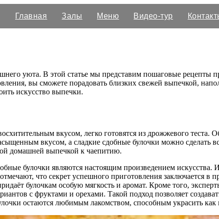
Главная
Залы
Меню
Видео-тур
Контакт
ашнего уюта. В этой статье мы представим пошаговые рецепты 
товления, вы сможете порадовать близких свежей выпечкой, нап
оить искусство выпечки.
схитительным вкусом, легко готовятся из дрожжевого теста. О
асыщенным вкусом, а сладкие сдобные булочки можно сделать все
трой домашней выпечкой к чаепитию.
добные булочки являются настоящим произведением искусства. И
отмечают, что секрет успешного приготовления заключается в п
придаёт булочкам особую мягкость и аромат. Кроме того, экспер
ариантов с фруктами и орехами. Такой подход позволяет создава
улочки остаются любимым лакомством, способным украсить как 