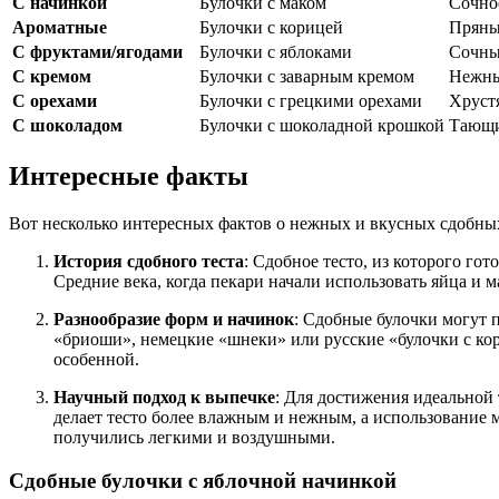
С начинкой
Булочки с маком
Сочное
Ароматные
Булочки с корицей
Пряный
С фруктами/ягодами
Булочки с яблоками
Сочные
С кремом
Булочки с заварным кремом
Нежный
С орехами
Булочки с грецкими орехами
Хрустя
С шоколадом
Булочки с шоколадной крошкой
Тающий
Интересные факты
Вот несколько интересных фактов о нежных и вкусных сдобных
История сдобного теста
: Сдобное тесто, из которого го
Средние века, когда пекари начали использовать яйца и 
Разнообразие форм и начинок
: Сдобные булочки могут 
«бриоши», немецкие «шнеки» или русские «булочки с кор
особенной.
Научный подход к выпечке
: Для достижения идеальной
делает тесто более влажным и нежным, а использование 
получились легкими и воздушными.
Сдобные булочки с яблочной начинкой