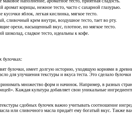
 маковое наполнение, ароматное тесто, приятная сладость.
 аромат корицы, нежное тесто, часто с сахарной глазурью.
 кусочки яблок, легкая кислинка, мягкое тесто.
, сливочный крем внутри, воздушное тесто, тает во рту.
щие орехи, насыщенный вкус, плотное, но мягкое тесто.
 шоколад, сладкое тесто, идеальны к кофе.
 булочках:
товят булочки, имеет долгую историю, уходящую корнями в древн
масло для улучшения текстуры и вкуса теста. Это сделало булоч
принимать множество форм и начинок. Например, в разных стран
ицей». Каждая культура добавляет свои уникальные ингредиент
 текстуры сдобных булочек важно учитывать соотношение ингред
масла или сливочного масла придаёт ему богатый вкус. Также в