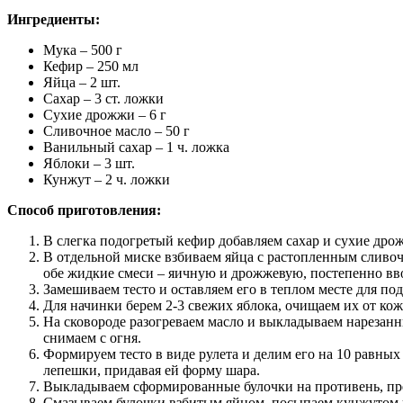
Ингредиенты:
Мука – 500 г
Кефир – 250 мл
Яйца – 2 шт.
Сахар – 3 ст. ложки
Сухие дрожжи – 6 г
Сливочное масло – 50 г
Ванильный сахар – 1 ч. ложка
Яблоки – 3 шт.
Кунжут – 2 ч. ложки
Способ приготовления:
В слегка подогретый кефир добавляем сахар и сухие дро
В отдельной миске взбиваем яйца с растопленным сливоч
обе жидкие смеси – яичную и дрожжевую, постепенно вв
Замешиваем тесто и оставляем его в теплом месте для под
Для начинки берем 2-3 свежих яблока, очищаем их от кож
На сковороде разогреваем масло и выкладываем нарезанны
снимаем с огня.
Формируем тесто в виде рулета и делим его на 10 равны
лепешки, придавая ей форму шара.
Выкладываем сформированные булочки на противень, пре
Смазываем булочки взбитым яйцом, посыпаем кунжутом и 