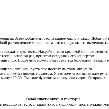
емешать. Затем добавляем растительное масло и сахар. Добавляй
уйкой растопленное сливочное масло и продолжайте вымешивать. 
выложите туда тесто. Накройте тесто крышкой или полотенцем и
е тесто несколько раз, при этом складывая его конвертом.
минут 15. После чего можно будет заняться булочками. Разделите
ищевой пленкой, пусть еще постоят на столе минут 20.
 в длину и заверните рулетом. У вас получатся маленькие руле
ке минут 20-30. Смажьте булочки молоком или яйцом. Отправьте в
Особенности вкуса и текстуры
, воздушное тесто, сладкий вкус с кислинкой изюма, нежная кор