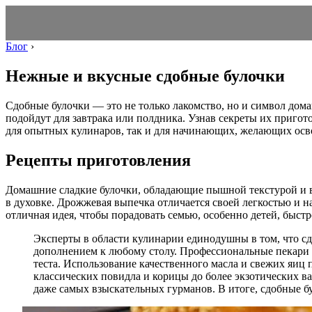
Блог
›
Нежные и вкусные сдобные булочки
Сдобные булочки — это не только лакомство, но и символ дом
подойдут для завтрака или полдника. Узнав секреты их приго
для опытных кулинаров, так и для начинающих, желающих осв
Рецепты приготовления
Домашние сладкие булочки, обладающие пышной текстурой и во
в духовке. Дрожжевая выпечка отличается своей легкостью и н
отличная идея, чтобы порадовать семью, особенно детей, быс
Эксперты в области кулинарии единодушны в том, что с
дополнением к любому столу. Профессиональные пекари 
теста. Использование качественного масла и свежих яиц 
классических повидла и корицы до более экзотических в
даже самых взыскательных гурманов. В итоге, сдобные б