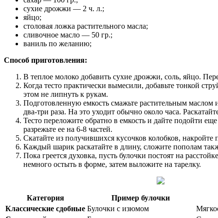
сухие дрожжи — 2 ч. л.;
яйцо;
столовая ложка растительного масла;
сливочное масло — 50 гр.;
ваниль по желанию;
Способ приготовления:
В теплое молоко добавить сухие дрожжи, соль, яйцо. Пер
Когда тесто практически вымесили, добавьте тонкой стр
этом не липнуть к рукам.
Подготовленную емкость смажьте растительным маслом и 
два-три раза. На это уходит обычно около часа. Раскатайт
Тесто переложите обратно в емкость и дайте подойти еще 
разрежьте ее на 6-8 частей.
Скатайте из получившихся кусочков колобков, накройте п
Каждый шарик раскатайте в длину, сложите пополам также
Пока греется духовка, пусть булочки постоят на расстой
немного остыть в форме, затем выложите на тарелку.
Категория
Пример булочки
Классические сдобные
Булочки с изюмом
Мягкое