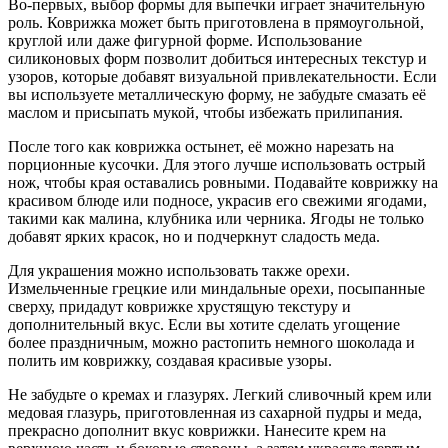
Во-первых, выбор формы для выпечки играет значительную
роль. Коврижка может быть приготовлена в прямоугольной,
круглой или даже фигурной форме. Использование
силиконовых форм позволит добиться интересных текстур и
узоров, которые добавят визуальной привлекательности. Если
вы используете металлическую форму, не забудьте смазать её
маслом и присыпать мукой, чтобы избежать прилипания.
После того как коврижка остынет, её можно нарезать на
порционные кусочки. Для этого лучше использовать острый
нож, чтобы края оставались ровными. Подавайте коврижку на
красивом блюде или подносе, украсив его свежими ягодами,
такими как малина, клубника или черника. Ягоды не только
добавят ярких красок, но и подчеркнут сладость меда.
Для украшения можно использовать также орехи.
Измельченные грецкие или миндальные орехи, посыпанные
сверху, придадут коврижке хрустящую текстуру и
дополнительный вкус. Если вы хотите сделать угощение
более праздничным, можно растопить немного шоколада и
полить им коврижку, создавая красивые узоры.
Не забудьте о кремах и глазурях. Легкий сливочный крем или
медовая глазурь, приготовленная из сахарной пудры и меда,
прекрасно дополнит вкус коврижки. Нанесите крем на