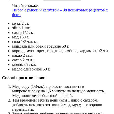
Читайте также:
Пирог с рыбой и капустой – 38 пошаговых рецептов с
фото
мука 2 ст.
яйцо 1 шт.
сахар 1/2 ст.
мед 150 г.
сода 1/2 ч.л. м.
миндаль или орехи грецкие 50 г.
корица, муск. орех, гвоздика, имбирь, кардамон 1/2 ч.л.
какао 2 ст.л.
сахар 2 ст.л.
молоко 5 ст.л.
масло сливочное 50 г.
Способ приготовления:
Мед, соду (1/3ч.л.), пряности поставить в
микроволновку на 1,5 минуты на полную мощность.
Мед поднимется большой шапкой.
Тем временем взбить веничком 1 яйцо с сахаром,
добавить немного остывший мед, муку, все хорошо
перемешать.
Затем добавить рубленные крупно орехи (миндаль).