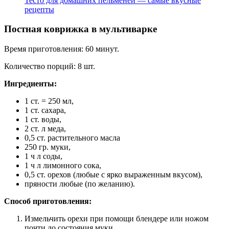
Тесто для домашних пельменей — самые вкусные
рецепты
Постная коврижка в мультиварке
Время приготовления: 60 минут.
Количество порций: 8 шт.
Ингредиенты:
1 ст. = 250 мл,
1 ст. сахара,
1 ст. воды,
2 ст. л меда,
0,5 ст. растительного масла
250 гр. муки,
1 ч л соды,
1 ч л лимонного сока,
0,5 ст. орехов (любые с ярко выраженным вкусом),
пряности любые (по желанию).
Способ приготовления:
Измельчить орехи при помощи блендере или ножом
почти до состояния муки.