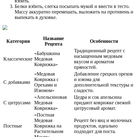
взбить.
Белки взбить, слегка посыпать мукой и ввести в тесто.
Массу аккуратно перемешать, выложить на противень и
выпекать в духовке.
Название
Категория
Особенности
Рецепта
Традиционный рецепт с
«Бабушкина
насыщенным медовым
Классические
Медовая
вкусом и ароматом
Коврижка»
пряностей.
«Медовая
Добавление грецких орехов
Коврижка с
и изюма для
С добавками
Орехами и
дополнительной текстуры и
Изюмом»
сладости.
«Апельсиновая
Цедра и сок апельсина
С цитрусами
Медовая
придают коврижке свежий
Коврижка»
цитрусовый аромат.
«Постная
Медовая
Рецепт без яиц и молочных
Постные
Коврижка на
продуктов, идеально
Растительном
подходит для поста.
Масле»