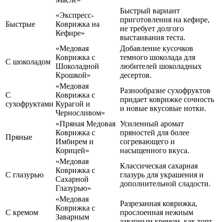
Быстрый вариант
«Экспресс-
приготовления на кефире,
Быстрые
Коврижка на
не требует долгого
Кефире»
выстаивания теста.
«Медовая
Добавление кусочков
Коврижка с
темного шоколада для
С шоколадом
Шоколадной
любителей шоколадных
Крошкой»
десертов.
«Медовая
Разнообразие сухофруктов
С
Коврижка с
придает коврижке сочность
сухофруктами
Курагой и
и новые вкусовые нотки.
Черносливом»
«Пряная Медовая
Усиленный аромат
Коврижка с
пряностей для более
Пряные
Имбирем и
согревающего и
Корицей»
насыщенного вкуса.
«Медовая
Классическая сахарная
Коврижка с
С глазурью
глазурь для украшения и
Сахарной
дополнительной сладости.
Глазурью»
«Медовая
Разрезанная коврижка,
Коврижка с
С кремом
прослоенная нежным
Заварным
заварным кремом, как торт.