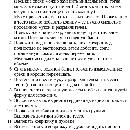
(Грецкие орехи можно заменить миндальными, тогда
миндаль нужно опустить на 1–2 мин в кипяток, затем
обсушить на полотенце и снять кожицу.)
Муку просеять и смешать с разрыхлителем. По желанию
в тесто можно добавить корицу – ее нужно смешать с
просеянной мукой и разрыхлителем.
В миску насыпать сахар, влить воду и растительное
масло. Поставить миску на водяную баню.
Положить мед и перемешивать, пока сахар и мед
полностью не растворятся, затем добавить соду,
погашенную соком лимона, перемешать.
Медовая смесь должна вспениться и увеличиться в
объеме.
Снять миску с водяной бани, положить измельченные
орехи и хорошо перемешать.
Постепенно ввести муку с разрыхлителем и замесить
тесто (по консистенции как для оладий).
Вылить тесто в смазанную маслом и обсыпанную мукой
форму для запекания.
Яблоки вымыть, вырезать сердцевину, нарезать тонкими
ломтиками.
По желанию яблоки можно заменить грушами.
Выложить ломтики яблок на тесто.
Выпекать коврижку в духовке.
Вынуть готовую коврижку из духовки и дать постоять