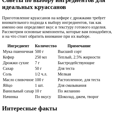
идеальных круассанов
Приготовление круассанов на кефире с дрожжами требует
внимательного подхода к выбору ингредиентов, так как
именно они определяют вкус и текстуру готового изделия.
Рассмотрим основные компоненты, которые вам понадобятся,
и на что стоит обратить внимание при их выборе.
Ингредиент
Количество
Примечание
Мука пшеничная
500 г
Высший сорт
Кефир
250 мл
Теплый, 2.5% жирности
Дрожжи сухие
7 г
Быстродействующие
Сахар
50 г
Для теста
Соль
1/2 ч.л.
Мелкая
Масло сливочное
100 г
Растопленное, для теста
Яйцо
1 шт.
Для смазывания
Ванильный сахар
10 г
По желанию
Начинка
По вкусу
Шоколад, джем, творог
Интересные факты