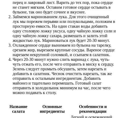
перец и лавровый лист. Варить до тех пор, пока сердце
не станет мягким. Оставим готовое сердце остывать в
бульоне, так оно будет сочнее и вкуснее.
Займемся маринованием лука. Для этого очищенный
лук мы порежем перьями или полукольцами, положим в
просторную емкость. На один стакан воды добавить
одну столовую ложку уксуса, одну чайную ложку соли и
одну чайную ложку сахара, размешать и залить этой
жидкостью лук. Мариноваться лук будет 20-30 минут.
Охлажденное сердце вынимаем из бульона на тарелку,
срезаем жир, вырезаем крупные сосуды. Вареное сердце
нарезаем некрупной соломкой, и ссыпаем в салатник.
Через 20-30 минут нужно слить маринад с лука, чуть-
чуть отжать его, после чего отправить в миску к сердцу.
Зелень следует промыть обсушить, затем нарезать и
добавить в салатник. Чеснок очистить нарезать, так же
отправить к остальным ингредиентам. Добавить
майонез и тщательно перемешать. Готовый салат
отправить в холодильник минимум на час, после чего
можно подавать к столу.
Название
Основные
Особенности и
салата
ингредиенты
рекомендации
Легкий и освежающий