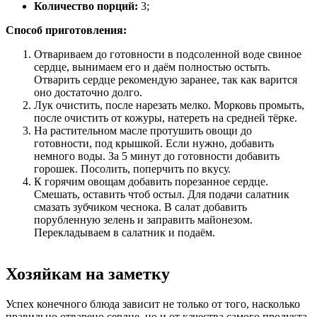
Количество порций:
3;
Способ приготовления:
Отвариваем до готовности в подсоленной воде свиное
сердце, вынимаем его и даём полностью остыть.
Отварить сердце рекомендую заранее, так как варится
оно достаточно долго.
Лук очистить, после нарезать мелко. Морковь промыть,
после очистить от кожуры, натереть на средней тёрке.
На растительном масле протушить овощи до
готовности, под крышкой. Если нужно, добавить
немного воды. За 5 минут до готовности добавить
горошек. Посолить, поперчить по вкусу.
К горячим овощам добавить порезанное сердце.
Смешать, оставить чтоб остыл. Для подачи салатник
смазать зубчиком чеснока. В салат добавить
порубленную зелень и заправить майонезом.
Перекладываем в салатник и подаём.
Хозяйкам на заметку
Успех конечного блюда зависит не только от того, насколько
правильно отварено сердце, но и от качества самого продукта.