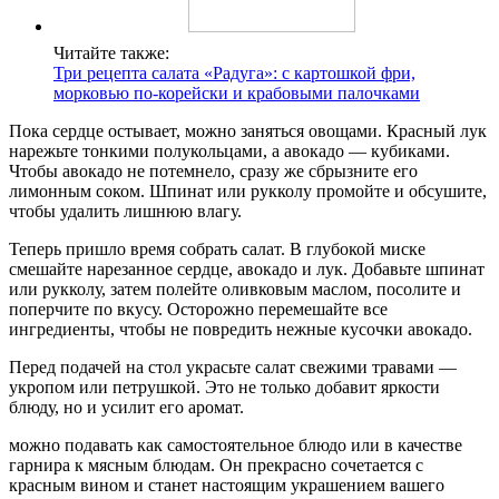
Читайте также:
Три рецепта салата «Радуга»: с картошкой фри,
морковью по-корейски и крабовыми палочками
Пока сердце остывает, можно заняться овощами. Красный лук
нарежьте тонкими полукольцами, а авокадо — кубиками.
Чтобы авокадо не потемнело, сразу же сбрызните его
лимонным соком. Шпинат или рукколу промойте и обсушите,
чтобы удалить лишнюю влагу.
Теперь пришло время собрать салат. В глубокой миске
смешайте нарезанное сердце, авокадо и лук. Добавьте шпинат
или рукколу, затем полейте оливковым маслом, посолите и
поперчите по вкусу. Осторожно перемешайте все
ингредиенты, чтобы не повредить нежные кусочки авокадо.
Перед подачей на стол украсьте салат свежими травами —
укропом или петрушкой. Это не только добавит яркости
блюду, но и усилит его аромат.
можно подавать как самостоятельное блюдо или в качестве
гарнира к мясным блюдам. Он прекрасно сочетается с
красным вином и станет настоящим украшением вашего