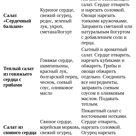
салат. Сердце отварить
Куриное сердце,
и нарезать соломкой.
Салат
свежий огурец,
Овощи нарезать
«Сердечный
редис, зеленый
тонкими кружочками.
бальзам»
лук, укроп,
Заправить сметаной или
сметана/йогурт
натуральным йогуртом
с добавлением соли и
перца.
Сытный и ароматный
салат. Сердце отварить,
Говяжье сердце,
нарезать кубиками и
шампиньоны,
обжарить. Грибы и
Теплый салат
красный лук,
овощи обжарить
из говяжьего
болгарский перец,
отдельно. Соединить
сердца с
чеснок, соевый
все ингредиенты,
грибами
соус, оливковое
заправить соевым
масло
соусом и оливковым
маслом. Подавать
теплым.
Пикантный салат с
восточными нотками.
Свиное сердце,
Сердце отварить,
Салат из
корейская морковь,
нарезать соломкой.
свиного сердца
свежий огурец,
Огурец нарезать