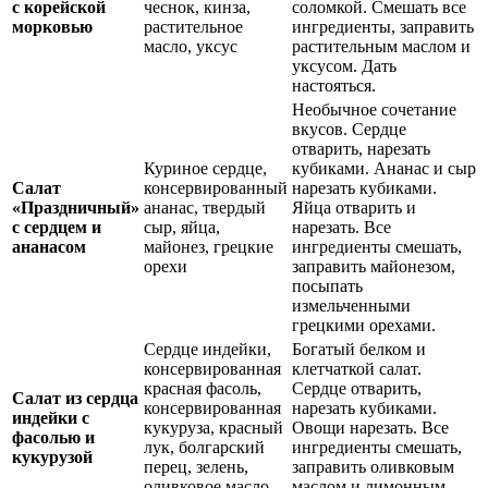
с корейской
чеснок, кинза,
соломкой. Смешать все
морковью
растительное
ингредиенты, заправить
масло, уксус
растительным маслом и
уксусом. Дать
настояться.
Необычное сочетание
вкусов. Сердце
отварить, нарезать
Куриное сердце,
кубиками. Ананас и сыр
Салат
консервированный
нарезать кубиками.
«Праздничный»
ананас, твердый
Яйца отварить и
с сердцем и
сыр, яйца,
нарезать. Все
ананасом
майонез, грецкие
ингредиенты смешать,
орехи
заправить майонезом,
посыпать
измельченными
грецкими орехами.
Сердце индейки,
Богатый белком и
консервированная
клетчаткой салат.
красная фасоль,
Сердце отварить,
Салат из сердца
консервированная
нарезать кубиками.
индейки с
кукуруза, красный
Овощи нарезать. Все
фасолью и
лук, болгарский
ингредиенты смешать,
кукурузой
перец, зелень,
заправить оливковым
оливковое масло,
маслом и лимонным