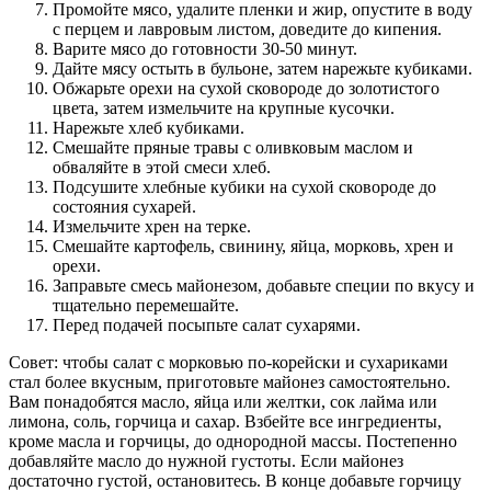
Промойте мясо, удалите пленки и жир, опустите в воду
с перцем и лавровым листом, доведите до кипения.
Варите мясо до готовности 30-50 минут.
Дайте мясу остыть в бульоне, затем нарежьте кубиками.
Обжарьте орехи на сухой сковороде до золотистого
цвета, затем измельчите на крупные кусочки.
Нарежьте хлеб кубиками.
Смешайте пряные травы с оливковым маслом и
обваляйте в этой смеси хлеб.
Подсушите хлебные кубики на сухой сковороде до
состояния сухарей.
Измельчите хрен на терке.
Смешайте картофель, свинину, яйца, морковь, хрен и
орехи.
Заправьте смесь майонезом, добавьте специи по вкусу и
тщательно перемешайте.
Перед подачей посыпьте салат сухарями.
Совет: чтобы салат с морковью по-корейски и сухариками
стал более вкусным, приготовьте майонез самостоятельно.
Вам понадобятся масло, яйца или желтки, сок лайма или
лимона, соль, горчица и сахар. Взбейте все ингредиенты,
кроме масла и горчицы, до однородной массы. Постепенно
добавляйте масло до нужной густоты. Если майонез
достаточно густой, остановитесь. В конце добавьте горчицу