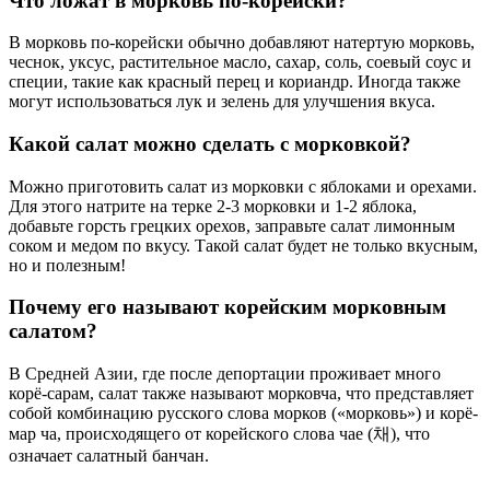
Что ложат в морковь по-корейски?
В морковь по-корейски обычно добавляют натертую морковь,
чеснок, уксус, растительное масло, сахар, соль, соевый соус и
специи, такие как красный перец и кориандр. Иногда также
могут использоваться лук и зелень для улучшения вкуса.
Какой салат можно сделать с морковкой?
Можно приготовить салат из морковки с яблоками и орехами.
Для этого натрите на терке 2-3 морковки и 1-2 яблока,
добавьте горсть грецких орехов, заправьте салат лимонным
соком и медом по вкусу. Такой салат будет не только вкусным,
но и полезным!
Почему его называют корейским морковным
салатом?
В Средней Азии, где после депортации проживает много
корё-сарам, салат также называют морковча, что представляет
собой комбинацию русского слова морков («морковь») и корё-
мар ча, происходящего от корейского слова чае (채), что
означает салатный банчан.