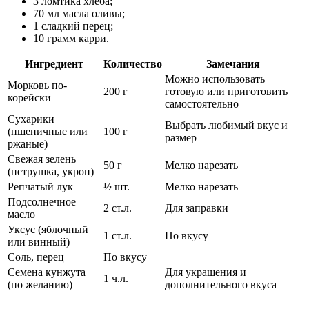
3 ломтика хлеба;
70 мл масла оливы;
1 сладкий перец;
10 грамм карри.
Ингредиент
Количество
Замечания
Можно использовать
Морковь по-
200 г
готовую или приготовить
корейски
самостоятельно
Сухарики
Выбрать любимый вкус и
(пшеничные или
100 г
размер
ржаные)
Свежая зелень
50 г
Мелко нарезать
(петрушка, укроп)
Репчатый лук
½ шт.
Мелко нарезать
Подсолнечное
2 ст.л.
Для заправки
масло
Уксус (яблочный
1 ст.л.
По вкусу
или винный)
Соль, перец
По вкусу
Семена кунжута
Для украшения и
1 ч.л.
(по желанию)
дополнительного вкуса