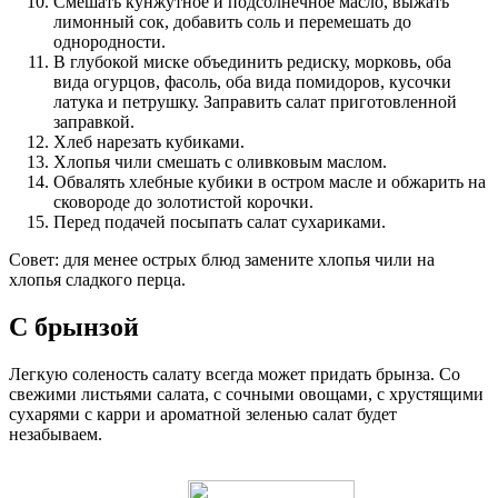
Смешать кунжутное и подсолнечное масло, выжать
лимонный сок, добавить соль и перемешать до
однородности.
В глубокой миске объединить редиску, морковь, оба
вида огурцов, фасоль, оба вида помидоров, кусочки
латука и петрушку. Заправить салат приготовленной
заправкой.
Хлеб нарезать кубиками.
Хлопья чили смешать с оливковым маслом.
Обвалять хлебные кубики в остром масле и обжарить на
сковороде до золотистой корочки.
Перед подачей посыпать салат сухариками.
Совет: для менее острых блюд замените хлопья чили на
хлопья сладкого перца.
С брынзой
Легкую соленость салату всегда может придать брынза. Со
свежими листьями салата, с сочными овощами, с хрустящими
сухарями с карри и ароматной зеленью салат будет
незабываем.