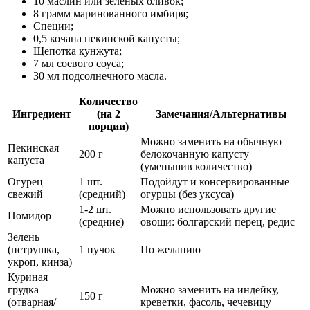
10 маслин или зеленых оливок;
8 грамм маринованного имбиря;
Специи;
0,5 кочана пекинской капусты;
Щепотка кунжута;
7 мл соевого соуса;
30 мл подсолнечного масла.
Количество
Ингредиент
(на 2
Замечания/Альтернативы
порции)
Можно заменить на обычную
Пекинская
200 г
белокочанную капусту
капуста
(уменьшив количество)
Огурец
1 шт.
Подойдут и консервированные
свежий
(средний)
огурцы (без уксуса)
1-2 шт.
Можно использовать другие
Помидор
(средние)
овощи: болгарский перец, редис
Зелень
(петрушка,
1 пучок
По желанию
укроп, кинза)
Куриная
грудка
Можно заменить на индейку,
150 г
(отварная/
креветки, фасоль, чечевицу