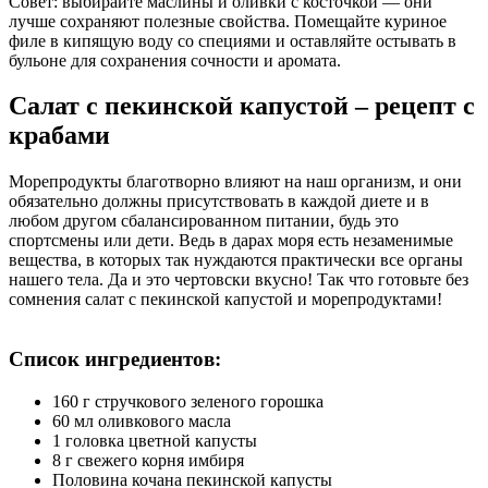
Совет: выбирайте маслины и оливки с косточкой — они
лучше сохраняют полезные свойства. Помещайте куриное
филе в кипящую воду со специями и оставляйте остывать в
бульоне для сохранения сочности и аромата.
Салат с пекинской капустой – рецепт с
крабами
Морепродукты благотворно влияют на наш организм, и они
обязательно должны присутствовать в каждой диете и в
любом другом сбалансированном питании, будь это
спортсмены или дети. Ведь в дарах моря есть незаменимые
вещества, в которых так нуждаются практически все органы
нашего тела. Да и это чертовски вкусно! Так что готовьте без
сомнения салат с пекинской капустой и морепродуктами!
Список ингредиентов:
160 г стручкового зеленого горошка
60 мл оливкового масла
1 головка цветной капусты
8 г свежего корня имбиря
Половина кочана пекинской капусты