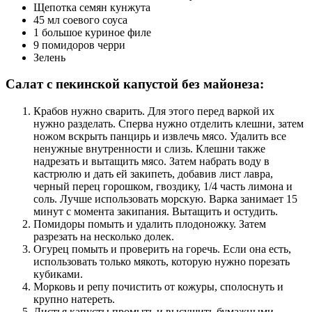
Щепотка семян кунжута
45 мл соевого соуса
1 большое куриное филе
9 помидоров черри
Зелень
Салат с пекинской капустой без майонеза:
Крабов нужно сварить. Для этого перед варкой их
нужно разделать. Сперва нужно отделить клешни, затем
ножом вскрыть панцирь и извлечь мясо. Удалить все
ненужные внутренности и слизь. Клешни также
надрезать и вытащить мясо. Затем набрать воду в
кастрюлю и дать ей закипеть, добавив лист лавра,
черный перец горошком, гвоздику, 1/4 часть лимона и
соль. Лучше использовать морскую. Варка занимает 15
минут с момента закипания. Вытащить и остудить.
Помидоры помыть и удалить плодоножку. Затем
разрезать на несколько долек.
Огурец помыть и проверить на горечь. Если она есть,
использовать только мякоть, которую нужно порезать
кубиками.
Морковь и репу почистить от кожуры, сполоснуть и
крупно натереть.
Листья капусты промыть и высушить бумажными