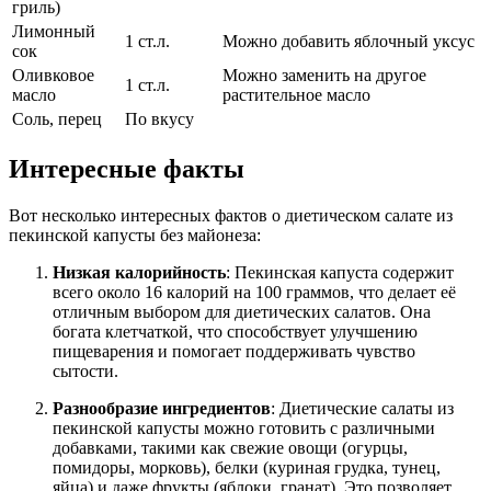
гриль)
Лимонный
1 ст.л.
Можно добавить яблочный уксус
сок
Оливковое
Можно заменить на другое
1 ст.л.
масло
растительное масло
Соль, перец
По вкусу
Интересные факты
Вот несколько интересных фактов о диетическом салате из
пекинской капусты без майонеза:
Низкая калорийность
: Пекинская капуста содержит
всего около 16 калорий на 100 граммов, что делает её
отличным выбором для диетических салатов. Она
богата клетчаткой, что способствует улучшению
пищеварения и помогает поддерживать чувство
сытости.
Разнообразие ингредиентов
: Диетические салаты из
пекинской капусты можно готовить с различными
добавками, такими как свежие овощи (огурцы,
помидоры, морковь), белки (куриная грудка, тунец,
яйца) и даже фрукты (яблоки, гранат). Это позволяет