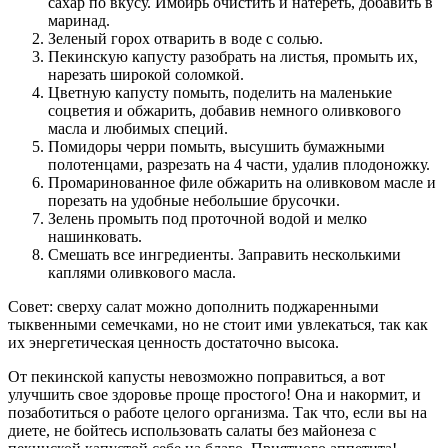
сахар по вкусу. Имбирь очистить и натереть, добавить в
маринад.
Зеленый горох отварить в воде с солью.
Пекинскую капусту разобрать на листья, промыть их,
нарезать широкой соломкой.
Цветную капусту помыть, поделить на маленькие
соцветия и обжарить, добавив немного оливкового
масла и любимых специй.
Помидоры черри помыть, высушить бумажными
полотенцами, разрезать на 4 части, удалив плодоножку.
Промаринованное филе обжарить на оливковом масле и
порезать на удобные небольшие брусочки.
Зелень промыть под проточной водой и мелко
нашинковать.
Смешать все ингредиенты. Заправить несколькими
каплями оливкового масла.
Совет: сверху салат можно дополнить поджаренными
тыквенными семечками, но не стоит ими увлекаться, так как
их энергетическая ценность достаточно высока.
От пекинской капусты невозможно поправиться, а вот
улучшить свое здоровье проще простого! Она и накормит, и
позаботиться о работе целого организма. Так что, если вы на
диете, не бойтесь использовать салаты без майонеза с