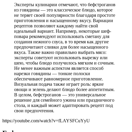
Эксперты кулинарии отмечают, что бефстроганов
из говядины — это классическое блюдо, которое
не теряет своей популярности благодаря простоте
приготовления и насыщенному вкусу. Вариации
рецептов позволяют каждому найти свой
идеальный вариант. Например, некоторые шеф-
повара рекомендуют использовать сметану для
создания нежного соуса, в то время как другие
предпочитают сливки для более насыщенного
вкуса. Также важно правильно выбрать мясо:
эксперты советуют использовать вырезку или
шею, чтобы блюдо получилось мягким и сочным.
Не менее важным аспектом является способ
нарезки говядины — тонкие полоски
обеспечивают равномерное приготовление.
Визуальная подача также играет роль: яркие
овощи и зелень делают блюдо более аппетитным.
В целом, бефстроганов — это универсальное
решение для семейного ужина или праздничного
стола, и каждый может адаптировать рецепт под
свои предпочтения.
https://youtube.com/watch?v=fLAYSFCuYyU