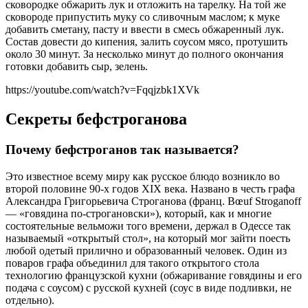
сковородке обжарить лук и отложить на тарелку. На той же
сковороде припустить муку со сливочным маслом; к муке
добавить сметану, пасту и ввести в смесь обжаренный лук.
Состав довести до кипения, залить соусом мясо, протушить
около 30 минут. За несколько минут до полного окончания
готовки добавить сыр, зелень.
https://youtube.com/watch?v=Fqqjzbk1XVk
Секреты бефстроганова
Почему бефстроганов так называется?
Это известное всему миру как русское блюдо возникло во
второй половине 90-х годов XIX века. Названо в честь графа
Александра Григорьевича Строганова (франц. Bœuf Stroganoff
— «говядина по-строгановски»), который, как и многие
состоятельные вельможи того времени, держал в Одессе так
называемый «открытый стол», на который мог зайти поесть
любой одетый прилично и образованный человек. Один из
поваров графа объединил для такого открытого стола
технологию французской кухни (обжаривание говядины и его
подача с соусом) с русской кухней (соус в виде подливки, не
отдельно).