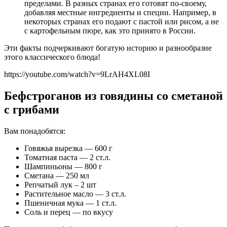
пределами. В разных странах его готовят по-своему,
добавляя местные ингредиенты и специи. Например, в
некоторых странах его подают с пастой или рисом, а не
с картофельным пюре, как это принято в России.
Эти факты подчеркивают богатую историю и разнообразие
этого классического блюда!
https://youtube.com/watch?v=9LrAH4XL08I
Бефстроганов из говядины со сметаной
с грибами
Вам понадобятся:
Говяжья вырезка — 600 г
Томатная паста — 2 ст.л.
Шампиньоны — 800 г
Сметана — 250 мл
Репчатый лук – 2 шт
Растительное масло — 3 ст.л.
Пшеничная мука — 1 ст.л.
Соль и перец — по вкусу