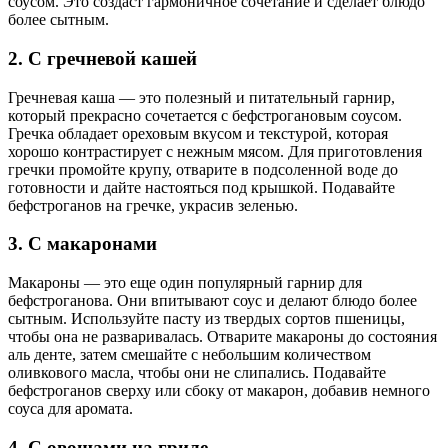
соусом. Это создаст гармоничное сочетание и сделает блюдо
более сытным.
2. С гречневой кашей
Гречневая каша — это полезный и питательный гарнир,
который прекрасно сочетается с бефстрогановым соусом.
Гречка обладает ореховым вкусом и текстурой, которая
хорошо контрастирует с нежным мясом. Для приготовления
гречки промойте крупу, отварите в подсоленной воде до
готовности и дайте настояться под крышкой. Подавайте
бефстроганов на гречке, украсив зеленью.
3. С макаронами
Макароны — это еще один популярный гарнир для
бефстроганова. Они впитывают соус и делают блюдо более
сытным. Используйте пасту из твердых сортов пшеницы,
чтобы она не разваривалась. Отварите макароны до состояния
аль денте, затем смешайте с небольшим количеством
оливкового масла, чтобы они не слипались. Подавайте
бефстроганов сверху или сбоку от макарон, добавив немного
соуса для аромата.
4. С овощами на гриле