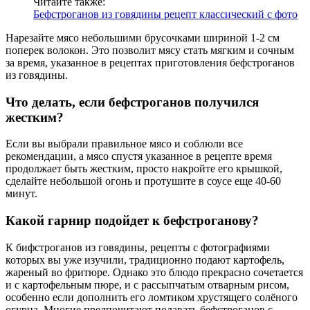
Читайте также:
Бефстроганов из говядины рецепт классический с фото
Нарезайте мясо небольшими брусочками шириной 1-2 см
поперек волокон. Это позволит мясу стать мягким и сочным
за время, указанное в рецептах приготовления бефстроганов
из говядины.
Что делать, если бефстроганов получился
жестким?
Если вы выбрали правильное мясо и соблюли все
рекомендации, а мясо спустя указанное в рецепте время
продолжает быть жестким, просто накройте его крышкой,
сделайте небольшой огонь и протушите в соусе еще 40-60
минут.
Какой гарнир подойдет к бефстроганову?
К бифстроганов из говядины, рецепты с фотографиями
которых вы уже изучили, традиционно подают картофель,
жареный во фритюре. Однако это блюдо прекрасно сочетается
и с картофельным пюре, и с рассыпчатым отварным рисом,
особенно если дополнить его ломтиком хрустящего солёного
огурца. Многие предпочитают подавать бефстроганов с