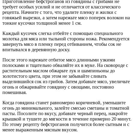
Приготовление бефстроганов из говядины с грибами не
требует особых усилий и не отличается от классического
рецепта. Начните с того, что удалите пленку и жилки с
говяжьей вырезки, а затем нарежьте мясо поперек волокон на
тонкие кусочки толщиной менее 1 см.
Каждый кусочек слегка отбейте с помощью специального
молотка для мяса или тыльной стороны ножа. Рекомендуется
завернуть мясо в пленку перед отбиванием, чтобы сок не
впитывался в деревянную доску.
После этого нарежьте отбитое мясо длинными узкими
полосками и тщательно обваляйте их в муке. На сковороде с
растительным маслом обжарьте лук и шампиньоны до
золотистого цвета, при этом не забывайте сливать
выделившийся сок из грибов. Затем добавьте мясо, увеличьте
огонь и обжаривайте говядину с овощами, постоянно
помешивая.
Когда говядина станет равномерно коричневой, уменьшите
огонь до минимального, залейте смесью сметаны и томатной
пасты. Посолите по вкусу, добавьте черный перец, накройте
крышкой и тушите до мягкости в течение примерно 20 минут.
По этому рецепту бефстроганов получится более сытным и с
менее выраженным мясным вкусом.