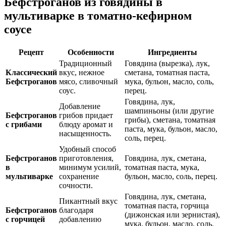
Бефстроганов из говядины в
мультиварке в томатно-кефирном
соусе
Рецепт
Особенности
Ингредиенты
Традиционный
Говядина (вырезка), лук,
Классический
вкус, нежное
сметана, томатная паста,
Бефстроганов
мясо, сливочный
мука, бульон, масло, соль,
соус.
перец.
Говядина, лук,
Добавление
шампиньоны (или другие
Бефстроганов
грибов придает
грибы), сметана, томатная
с грибами
блюду аромат и
паста, мука, бульон, масло,
насыщенность.
соль, перец.
Удобный способ
Бефстроганов
приготовления,
Говядина, лук, сметана,
в
минимум усилий,
томатная паста, мука,
мультиварке
сохранение
бульон, масло, соль, перец.
сочности.
Говядина, лук, сметана,
Пикантный вкус
томатная паста, горчица
Бефстроганов
благодаря
(дижонская или зернистая),
с горчицей
добавлению
мука, бульон, масло, соль,