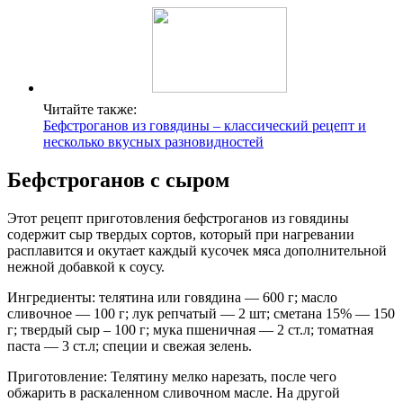
Читайте также:
Бефстроганов из говядины – классический рецепт и
несколько вкусных разновидностей
Бефстроганов с сыром
Этот рецепт приготовления бефстроганов из говядины
содержит сыр твердых сортов, который при нагревании
расплавится и окутает каждый кусочек мяса дополнительной
нежной добавкой к соусу.
Ингредиенты: телятина или говядина — 600 г; масло
сливочное — 100 г; лук репчатый — 2 шт; сметана 15% — 150
г; твердый сыр – 100 г; мука пшеничная — 2 ст.л; томатная
паста — 3 ст.л; специи и свежая зелень.
Приготовление: Телятину мелко нарезать, после чего
обжарить в раскаленном сливочном масле. На другой