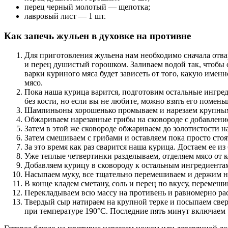
перец черный молотый — щепотка;
лавровый лист — 1 шт.
Как запечь жульен в духовке на противне
Для приготовления жульена нам необходимо сначала отва
и перец душистый горошком. Заливаем водой так, чтобы о
варки куриного мяса будет зависеть от того, какую имен
мясо.
Пока наша курица варится, подготовим остальные ингред
без кости, но если вы не любите, можно взять его помень
Шампиньоны хорошенько промываем и нарезаем крупными 
Обжариваем нарезанные грибы на сковороде с добавление
Затем в этой же сковороде обжариваем до золотистости 
Затем смешиваем с грибами и оставляем пока просто стоя
За это время как раз сварится наша курица. Достаем ее и
Уже теплые четвертинки разделываем, отделяем мясо от к
Добавляем курицу в сковороду к остальным ингредиентам
Насыпаем муку, все тщательно перемешиваем и держим н
В конце кладем сметану, соль и перец по вкусу, переме
Перекладываем всю массу на противень и равномерно рас
Твердый сыр натираем на крупной терке и посыпаем сверх
при температуре 190°С. Последние пять минут включаем 