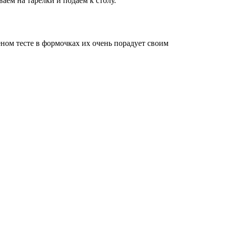
аем на тарелки и подаем к столу.
ёном тесте в формочках их очень порадует своим