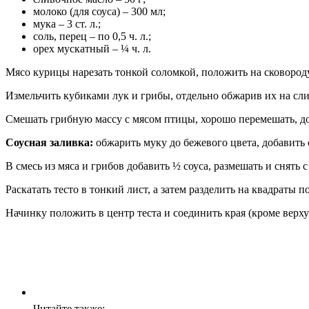
молоко (для соуса) – 300 мл;
мука – 3 ст. л.;
соль, перец – по 0,5 ч. л.;
орех мускатный – ¼ ч. л.
Мясо курицы нарезать тонкой соломкой, положить на сковород
Измельчить кубиками лук и грибы, отдельно обжарив их на сл
Смешать грибную массу с мясом птицы, хорошо перемешать, до
Соусная заливка:
обжарить муку до бежевого цвета, добавить 
В смесь из мяса и грибов добавить ½ соуса, размешать и снять 
Раскатать тесто в тонкий лист, а затем разделить на квадраты по
Начинку положить в центр теста и соединить края (кроме верх
Читайте также: