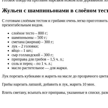
Готовое блюдо на противне нарезаем ножом или деревянной лоп
Жульен c шампиньонами в слоёном тес
С готовым слоёным тестом и грибами очень легко приготовить 
презентабельным видом.
слоёное тесто – 800 г;
шампиньоны – 500 г;
сметана (жирная) – 300 г;
лук – 2 головки;
яйцо – 1 шт.;
сыр голландский – 300 г;
приправа для грибов – 1,5 ч. л.;
соль и перец – по 1 ч. л.;
масло растительное — для жарки.
Лук порезать кубиками и жарить на масле до прозрачного цвета
Грибы нарезать лапшой, добавить в лук, жарить 10 мин.
Влить сметану, всыпать все приправы, указанные в списке, раз