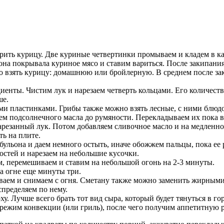
рить курицу. Две куриные четвертинки промываем и кладем в к
на покрывала куриное мясо и ставим вариться. После закипания
но взять курицу: домашнюю или бройлерную. В среднем после за
иенты. Чистим лук и нарезаем четверть кольцами. Его количеств
ше.
пластинками. Грибы также можно взять лесные, с ними блюдо 
м подсолнечного масла до румяности. Перекладываем их пока в
нарезанный лук. Потом добавляем сливочное масло и на медленн
ть на плите.
з бульона и даем немного остыть, иначе обожжем пальцы, пока ее 
остей и нарезаем на небольшие кусочки.
, перемешиваем и ставим на небольшой огонь на 2-3 минуты.
а огне еще минуты три.
шиваем и снимаем с огня. Сметану также можно заменить жирным
пределяем по нему.
у. Лучше всего брать тот вид сыра, который будет тянуться в го
режим конвекции (или гриль), после чего получим аппетитную 