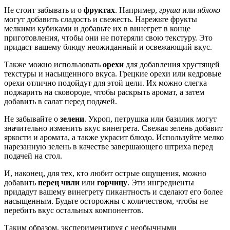
Не стоит забывать и о
фруктах
. Например,
груша
или
яблоко
могут добавить сладость и свежесть. Нарежьте фрукты
мелкими кубиками и добавьте их в винегрет в конце
приготовления, чтобы они не потеряли свою текстуру. Это
придаст вашему блюду неожиданный и освежающий вкус.
Также можно использовать
орехи
для добавления хрустящей
текстуры и насыщенного вкуса. Грецкие орехи или кедровые
орехи отлично подойдут для этой цели. Их можно слегка
поджарить на сковороде, чтобы раскрыть аромат, а затем
добавить в салат перед подачей.
Не забывайте о
зелени
. Укроп, петрушка или базилик могут
значительно изменить вкус винегрета. Свежая зелень добавит
яркости и аромата, а также украсит блюдо. Используйте мелко
нарезанную зелень в качестве завершающего штриха перед
подачей на стол.
И, наконец, для тех, кто любит острые ощущения, можно
добавить
перец чили
или
горчицу
. Эти ингредиенты
придадут вашему винегрету пикантность и сделают его более
насыщенным. Будьте осторожны с количеством, чтобы не
перебить вкус остальных компонентов.
Таким образом, экспериментируя с необычными