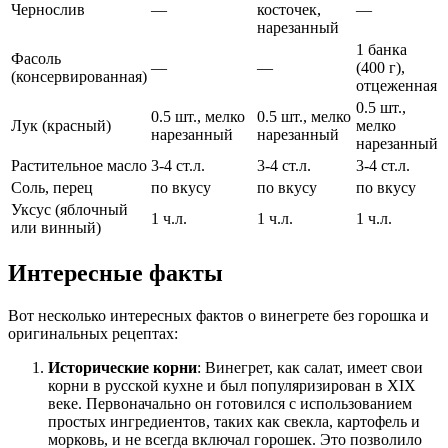
Чернослив
—
косточек,
—
нарезанный
1 банка
Фасоль
—
—
(400 г),
(консервированная)
отцеженная
0.5 шт.,
0.5 шт., мелко
0.5 шт., мелко
Лук (красный)
мелко
нарезанный
нарезанный
нарезанный
Растительное масло
3-4 ст.л.
3-4 ст.л.
3-4 ст.л.
Соль, перец
по вкусу
по вкусу
по вкусу
Уксус (яблочный
1 ч.л.
1 ч.л.
1 ч.л.
или винный)
Интересные факты
Вот несколько интересных фактов о винегрете без горошка и
оригинальных рецептах:
Исторические корни
: Винегрет, как салат, имеет свои
корни в русской кухне и был популяризирован в XIX
веке. Первоначально он готовился с использованием
простых ингредиентов, таких как свекла, картофель и
морковь, и не всегда включал горошек. Это позволило