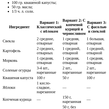
100 гр. квашеной капусты;
50 гр. масла;
1/3 ч. л. соли.
Вариант 2: С
Вариант 1:
Вариант 3:
копченой
Ингредиент
Классический
С фасолью
курицей и
с яблоком
и свеклой
черносливом
2 средние,
1 средняя,
1 большая,
Свекла
отварные
отварная
отварная
2 средних,
1 средний,
1 средний,
Картофель
отварных
отварной
отварной
1 средняя,
1 средняя,
1 средняя,
Морковь
отварная
отварная
отварная
3-4 шт.,
2 шт.,
2 шт.,
Соленые огурцы
нарезанные
нарезанные
нарезанные
Квашеная капуста
100 г
50 г
100 г
1 кисло-
Яблоки
сладкое,
—
—
нарезанное
150 г,
Копченая курица
—
—
нарезанная
50 г, без