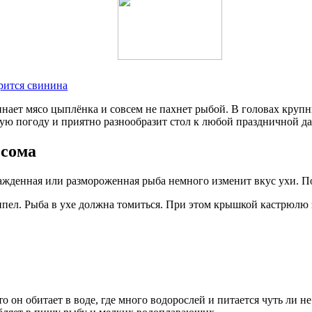
арится свинина
инает мясо цыплёнка и совсем не пахнет рыбой. В головах крупн
ую погоду и приятно разнообразит стол к любой праздничной да
 сома
хлажденная или размороженная рыба немного изменит вкус ухи. П
ипел. Рыба в ухе должна томиться. При этом крышкой кастрюлю 
то он обитает в воде, где много водорослей и питается чуть ли 