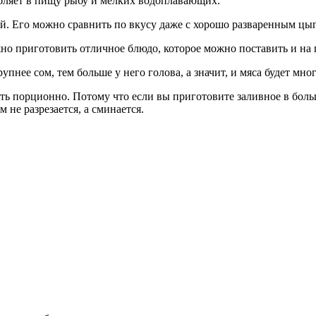
ебляет в пищу рыбу и мелких водоплавающих.
ой. Его можно сравнить по вкусу даже с хорошо разваренным цы
ожно приготовить отличное блюдо, которое можно поставить и на
пнее сом, тем больше у него голова, а значит, и мяса будет мног
ь порционно. Потому что если вы приготовите заливное в больш
 не разрезается, а сминается.