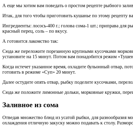
А еще мы хотим вам поведать о простом рецепте рыбного заливн
Итак, для того чтобы приготовить кушанье по этому рецепту в
Ингредиенты: лосось-400 г.; голова сома-1 шт.; приправа для ры
красный перец, соль – по вкусу.
А готовится лакомство так:
Сюда же переложите порезанную крупными кусочками морковку,
установите на 15 минут. Потом вам понадобится режим «Тушени
Когда истечет указанное время, охладите бульонный отвар, по
готовить в режиме «Суп» 20 минут.
Далее остудите опять отвар, рыбку поделите кусочками, перело
Сюда же положите лимонные дольки, морковные кружки, перец, з
Заливное из сома
Отведав множество блюд из усатой рыбки, для разнообразия мо
охлаждения отличную закуску можно подавать к столу. Размор