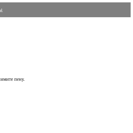
ы
нимите пену.