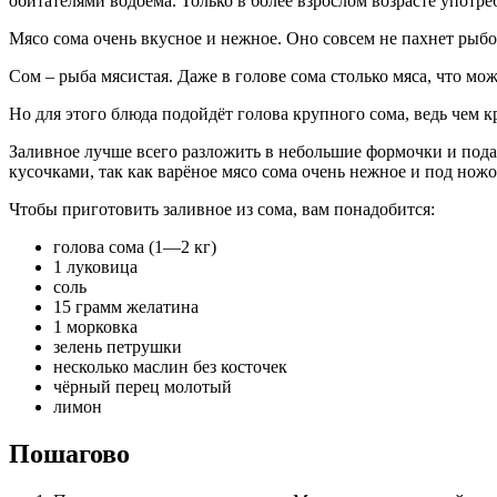
обитателями водоёма. Только в более взрослом возрасте употр
Мясо сома очень вкусное и нежное. Оно совсем не пахнет рыб
Сом – рыба мясистая. Даже в голове сома столько мяса, что м
Но для этого блюда подойдёт голова крупного сома, ведь чем кру
Заливное лучше всего разложить в небольшие формочки и подат
кусочками, так как варёное мясо сома очень нежное и под ножом
Чтобы приготовить заливное из сома, вам понадобится:
голова сома (1—2 кг)
1 луковица
соль
15 грамм желатина
1 морковка
зелень петрушки
несколько маслин без косточек
чёрный перец молотый
лимон
Пошагово