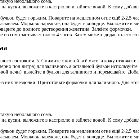
 такую небольшого сома.
на куски, выложите в кастрюлю и зайлете водой. К сому добавьт
бульон будет горьким. Поварите на медленном огне ещё 2-2,5 часа.
расываем. Морковь нарежьте, она будет в холодце. Выложите в м
поварите до полного растворения желатина. Залейте формочки.
 из сома застывает около 4 часов. Затем можете додавать его со
ма
лого состояния. 5. Снимите с костей всё мясо, а кожу отложите 
ерно пол-литра) для заливного, а остальной бульон используйте
вой печи), вылейте в бульон для заливного и перемешайте. Доба
 них звёздочки. Приготовьте формочки для заливного. Для это
 такую небольшого сома.
на куски, выложите в кастрюлю и зайлете водой. К сому добавьт
бульон будет горьким. Поварите на медленном огне ещё 2-2,5 часа.
расываем. Морковь нарежьте, она будет в холодце. Выложите в м