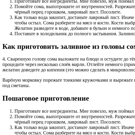
Приготовьте все ингредиенты. Мне повезло, муж поймал
Помойте сома, выпотрошите от внутренностей. Разрежьте 
чёрный перец горошком, лавровый лист. Посолите.
Как только вода закипит, достаньте лавровый лист. Иначе 
чтобы остыл. Сома разберите на мясо и кости. Кости выб
Желатин разведите в воде, добавьте в бульон и немного 
Поставьте в холодильник до полного застывания. Заливное
Как приготовить заливное из головы со
4. Сваренную голову сома выложите на блюдо и остудите до тёп
процедите через несколько слоёв марли. Отлейте немного (прим
желатин доведите до кипения (это можно сделать в микроволно
Варёную морковку порежьте тонкими кружочками и вырежьте из
под сметаны.
Пошаговое приготовление
Приготовьте все ингредиенты. Мне повезло, муж поймал
Помойте сома, выпотрошите от внутренностей. Разрежьте 
чёрный перец горошком, лавровый лист. Посолите.
Как только вода закипит, достаньте лавровый лист. Иначе 
чтобы остыл. Сома разберите на мясо и кости. Кости выб