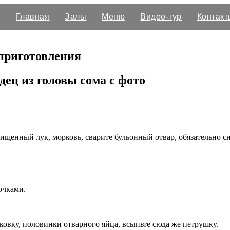
Главная
Залы
Меню
Видео-тур
Контакт
приготовления
ец из головы сома с фото
чищенный лук, морковь, сварите бульонный отвар, обязательно с
очками.
овку, половинки отварного яйца, всыпьте сюда же петрушку.