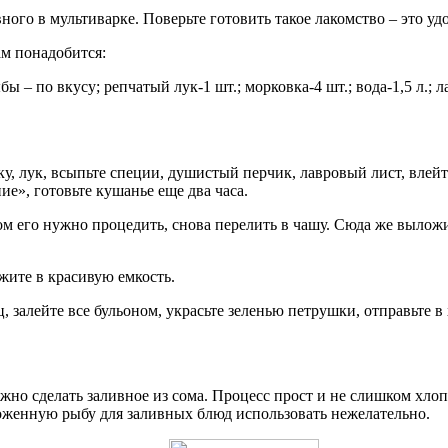
ого в мультиварке. Поверьте готовить такое лакомство – это уд
ам понадобится:
бы – по вкусу; репчатый лук-1 шт.; морковка-4 шт.; вода-1,5 л.;
 лук, всыпьте специи, душистый перчик, лавровый лист, влейте
е», готовьте кушанье еще два часа.
том его нужно процедить, снова перелить в чашу. Сюда же вылож
жите в красивую емкость.
алейте все бульоном, украсьте зеленью петрушки, отправьте в х
жно сделать заливное из сома. Процесс прост и не слишком хло
оженную рыбу для заливных блюд использовать нежелательно.