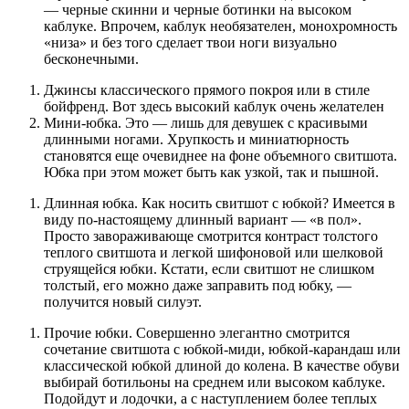
— черные скинни и черные ботинки на высоком
каблуке. Впрочем, каблук необязателен, монохромность
«низа» и без того сделает твои ноги визуально
бесконечными.
Джинсы классического прямого покроя или в стиле
бойфренд. Вот здесь высокий каблук очень желателен
Мини-юбка. Это — лишь для девушек с красивыми
длинными ногами. Хрупкость и миниатюрность
становятся еще очевиднее на фоне объемного свитшота.
Юбка при этом может быть как узкой, так и пышной.
Длинная юбка. Как носить свитшот с юбкой? Имеется в
виду по-настоящему длинный вариант — «в пол».
Просто завораживающе смотрится контраст толстого
теплого свитшота и легкой шифоновой или шелковой
струящейся юбки. Кстати, если свитшот не слишком
толстый, его можно даже заправить под юбку, —
получится новый силуэт.
Прочие юбки. Совершенно элегантно смотрится
сочетание свитшота с юбкой-миди, юбкой-карандаш или
классической юбкой длиной до колена. В качестве обуви
выбирай ботильоны на среднем или высоком каблуке.
Подойдут и лодочки, а с наступлением более теплых