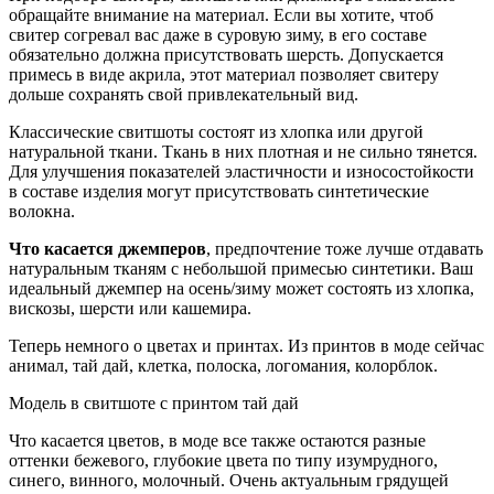
обращайте внимание на материал. Если вы хотите, чтоб
свитер согревал вас даже в суровую зиму, в его составе
обязательно должна присутствовать шерсть. Допускается
примесь в виде акрила, этот материал позволяет свитеру
дольше сохранять свой привлекательный вид.
Классические свитшоты состоят из хлопка или другой
натуральной ткани. Ткань в них плотная и не сильно тянется.
Для улучшения показателей эластичности и износостойкости
в составе изделия могут присутствовать синтетические
волокна.
Что касается джемперов
, предпочтение тоже лучше отдавать
натуральным тканям с небольшой примесью синтетики. Ваш
идеальный джемпер на осень/зиму может состоять из хлопка,
вискозы, шерсти или кашемира.
Теперь немного о цветах и принтах. Из принтов в моде сейчас
анимал, тай дай, клетка, полоска, логомания, колорблок.
Модель в свитшоте с принтом тай дай
Что касается цветов, в моде все также остаются разные
оттенки бежевого, глубокие цвета по типу изумрудного,
синего, винного, молочный. Очень актуальным грядущей