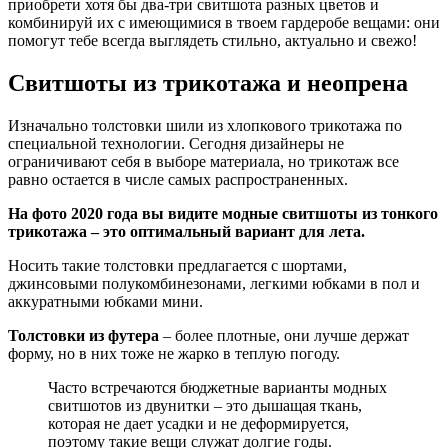
приобрети хотя бы два-три свитшота разных цветов и
комбинируй их с имеющимися в твоем гардеробе вещами: они
помогут тебе всегда выглядеть стильно, актуально и свежо!
Свитшоты из трикотажа и неопрена
Изначально толстовки шили из хлопкового трикотажа по
специальной технологии. Сегодня дизайнеры не
ограничивают себя в выборе материала, но трикотаж все
равно остается в числе самых распространенных.
На фото 2020 года вы видите модные свитшоты из тонкого
трикотажа – это оптимальный вариант для лета.
Носить такие толстовки предлагается с шортами,
джинсовыми полукомбинезонами, легкими юбками в пол и
аккуратными юбками мини.
Толстовки из футера
– более плотные, они лучше держат
форму, но в них тоже не жарко в теплую погоду.
Часто встречаются бюджетные варианты модных
свитшотов из двунитки – это дышащая ткань,
которая не дает усадки и не деформируется,
поэтому такие вещи служат долгие годы.