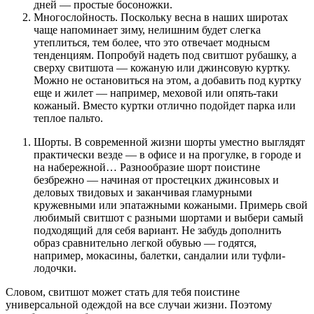
дней — простые босоножки.
Многослойность. Поскольку весна в наших широтах
чаще напоминает зиму, нелишним будет слегка
утеплиться, тем более, что это отвечает моднысм
тенденциям. Попробуй надеть под свитшот рубашку, а
сверху свитшота — кожаную или джинсовую куртку.
Можно не остановиться на этом, а добавить под куртку
еще и жилет — например, меховой или опять-таки
кожаный. Вместо куртки отлично подойдет парка или
теплое пальто.
Шорты. В современной жизни шорты уместно выглядят
практически везде — в офисе и на прогулке, в городе и
на набережной… Разнообразие шорт поистине
безбрежно — начиная от простецких джинсовых и
деловых твидовых и заканчивая гламурными
кружевными или эпатажными кожаными. Примерь свой
любимый свитшот с разными шортами и выбери самый
подходящий для себя вариант. Не забудь дополнить
образ сравнительно легкой обувью — годятся,
например, мокасины, балетки, сандалии или туфли-
лодочки.
Словом, свитшот может стать для тебя поистине
универсальной одеждой на все случаи жизни. Поэтому