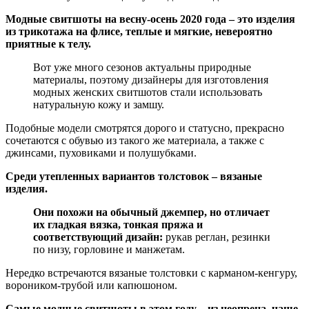
Модные свитшоты на весну-осень 2020 года – это изделия
из трикотажа на флисе, теплые и мягкие, невероятно
приятные к телу.
Вот уже много сезонов актуальны природные
материалы, поэтому дизайнеры для изготовления
модных женских свитшотов стали использовать
натуральную кожу и замшу.
Подобные модели смотрятся дорого и статусно, прекрасно
сочетаются с обувью из такого же материала, а также с
джинсами, пуховиками и полушубками.
Среди утепленных вариантов толстовок – вязаные
изделия.
Они похожи на обычный джемпер, но отличает
их гладкая вязка, тонкая пряжа и
соответствующий дизайн:
рукав реглан, резинки
по низу, горловине и манжетам.
Нередко встречаются вязаные толстовки с карманом-кенгуру,
вороником-трубой или капюшоном.
Самые модные свитшоты в этом году – из неопрена, чаще