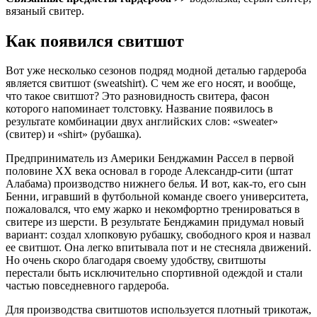
вязаный свитер.
Как появился свитшот
Вот уже несколько сезонов подряд модной деталью гардероба
является свитшот (sweatshirt). С чем же его носят, и вообще,
что такое свитшот? Это разновидность свитера, фасон
которого напоминает толстовку. Название появилось в
результате комбинации двух английских слов: «sweater»
(свитер) и «shirt» (рубашка).
Предприниматель из Америки Бенджамин Рассел в первой
половине ХХ века основал в городе Александр-сити (штат
Алабама) производство нижнего белья. И вот, как-то, его сын
Бенни, игравший в футбольной команде своего университета,
пожаловался, что ему жарко и некомфортно тренироваться в
свитере из шерсти. В результате Бенджамин придумал новый
вариант: создал хлопковую рубашку, свободного кроя и назвал
ее свитшот. Она легко впитывала пот и не стесняла движений.
Но очень скоро благодаря своему удобству, свитшоты
перестали быть исключительно спортивной одеждой и стали
частью повседневного гардероба.
Для производства свитшотов используется плотный трикотаж,