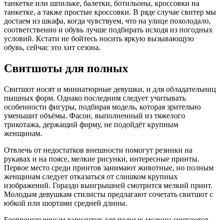
танкетке или шпильке, балетки, ботильоны, кроссовки на
танкетке, а также простые кроссовки. В ряде случае свитер мы
достаем из шкафа, когда чувствуем, что на улице похолодало,
соответственно и обувь лучше подбирать исходя из погодных
условий. Кстати не бойтесь носить яркую вызывающую
обувь, сейчас это хит сезона.
Свитшоты для полных
Свитшот носят и миниатюрные девушки, и для обладательниц
пышных форм. Однако последним следует учитывать
особенности фигуры, подбирая модель, которая зрительно
уменьшит объёмы. Фасон, выполненный из тяжелого
трикотажа, держащий форму, не подойдёт крупным
женщинам.
Отвлечь от недостатков внешности помогут резинки на
рукавах и на поясе, мелкие рисунки, интересные принты.
Первое место среди принтов занимают животные, но полным
женщинам следует отказаться от слишком крупных
изображений. Гораздо выигрышней смотрится мелкий принт.
Молодым девушкам стилисты предлагают сочетать свитшот с
юбкой или шортами средней длины.
Беспроигрышным вариантов для полных модниц считаются