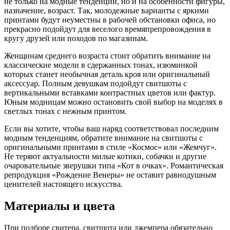
не только на модные тенденции, но и на особенности фигуры,
назначение, возраст. Так, молодежные варианты с яркими
принтами будут неуместны в рабочей обстановки офиса, но
прекрасно подойдут для веселого времяпрепровождения в
кругу друзей или походов по магазинам.
Женщинам среднего возраста стоит обратить внимание на
классические модели в сдержанных тонах, изюминкой
которых станет необычная деталь кроя или оригинальный
аксессуар. Полным девушкам подойдут свитшоты с
вертикальными вставками контрастных цветов или фактур.
Юным модницам можно остановить свой выбор на моделях в
светлых тонах с нежным принтом.
Если вы хотите, чтобы ваш наряд соответствовал последним
модным тенденциям, обратите внимание на свитшоты с
оригинальными принтами в стиле «Космос» или «Жемчуг».
Не теряют актуальности милые котики, собачки и другие
очаровательные зверушки типа «Кот в очках». Романтическая
репродукция «Рождение Венеры» не оставит равнодушным
ценителей настоящего искусства.
Материалы и цвета
При подборе свитера, свитшота или джемпера обязательно