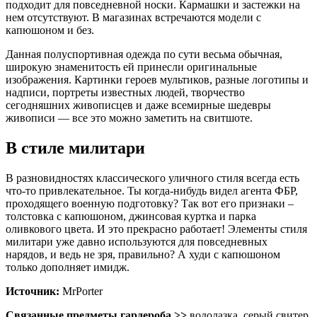
подходит для повседневной носки. Кармашки и застежки на
нем отсутствуют. В магазинах встречаются модели с
капюшоном и без.
Данная полуспортивная одежда по сути весьма обычная,
широкую знаменитость ей принесли оригинальные
изображения. Картинки героев мультиков, разные логотипы и
надписи, портреты известных людей, творчество
сегодняшних живописцев и даже всемирные шедевры
живописи — все это можно заметить на свитшоте.
В стиле милитари
В разновидностях классического уличного стиля всегда есть
что-то привлекательное. Ты когда-нибудь видел агента ФБР,
проходящего военную подготовку? Так вот его признаки –
толстовка с капюшоном, джинсовая куртка и парка
оливкового цвета. И это прекрасно работает! Элементы стиля
милитари уже давно используются для повседневных
нарядов, и ведь не зря, правильно? А худи с капюшоном
только дополняет имидж.
Источник:
MrPorter
Связанные предметы гардероба >>
водолазка, серый свитер,