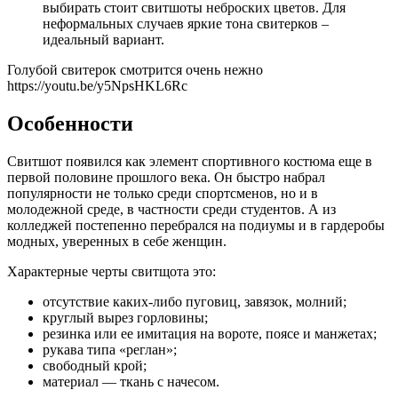
выбирать стоит свитшоты неброских цветов. Для
неформальных случаев яркие тона свитерков –
идеальный вариант.
Голубой свитерок смотрится очень нежно
https://youtu.be/y5NpsHKL6Rc
Особенности
Свитшот появился как элемент спортивного костюма еще в
первой половине прошлого века. Он быстро набрал
популярности не только среди спортсменов, но и в
молодежной среде, в частности среди студентов. А из
колледжей постепенно перебрался на подиумы и в гардеробы
модных, уверенных в себе женщин.
Характерные черты свитщота это:
отсутствие каких-либо пуговиц, завязок, молний;
круглый вырез горловины;
резинка или ее имитация на вороте, поясе и манжетах;
рукава типа «реглан»;
свободный крой;
материал — ткань с начесом.