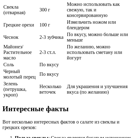
Можно использовать как
Свекла
300 г
свежую, так и
(отварная)
консервированную
Измельчить ножом или
Грецкие орехи
100 г
блендером
По вкусу, можно больше или
Чеснок
2-3 зубчика
меньше
Майонез/
По желанию, можно
Растительное
2-3 ст.л.
использовать сметану или
масло
йогурт
Соль
По вкусу
Черный
По вкусу
молотый перец
Зелень
Несколько
Для украшения и улучшения
(петрушка,
веточек
вкуса (по желанию)
укроп)
Интересные факты
Вот несколько интересных фактов о салате из свеклы и
грецких орехов:
Польза свеклы
: Свекла является богатым источником