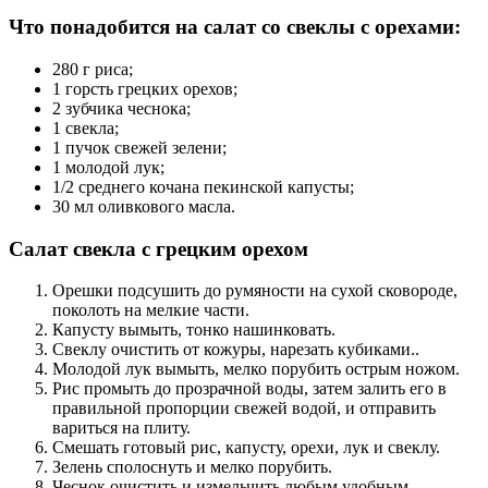
Что понадобится на салат со свеклы с орехами:
280 г риса;
1 горсть грецких орехов;
2 зубчика чеснока;
1 свекла;
1 пучок свежей зелени;
1 молодой лук;
1/2 среднего кочана пекинской капусты;
30 мл оливкового масла.
Салат свекла с грецким орехом
Орешки подсушить до румяности на сухой сковороде,
поколоть на мелкие части.
Капусту вымыть, тонко нашинковать.
Свеклу очистить от кожуры, нарезать кубиками..
Молодой лук вымыть, мелко порубить острым ножом.
Рис промыть до прозрачной воды, затем залить его в
правильной пропорции свежей водой, и отправить
вариться на плиту.
Смешать готовый рис, капусту, орехи, лук и свеклу.
Зелень сполоснуть и мелко порубить.
Чеснок очистить и измельчить любым удобным