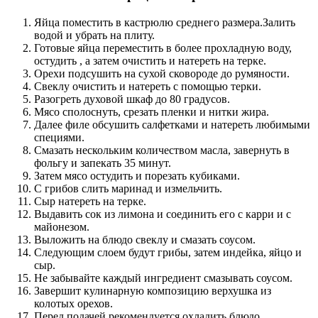
Яйца поместить в кастрюлю среднего размера.Залить
водой и убрать на плиту.
Готовые яйца переместить в более прохладную воду,
остудить , а затем очистить и натереть на терке.
Орехи подсушить на сухой сковороде до румяности.
Свеклу очистить и натереть с помощью терки.
Разогреть духовой шкаф до 80 градусов.
Мясо сполоснуть, срезать пленки и нитки жира.
Далее филе обсушить салфетками и натереть любимыми
специями.
Смазать нескольким количеством масла, завернуть в
фольгу и запекать 35 минут.
Затем мясо остудить и порезать кубиками.
С грибов слить маринад и измельчить.
Сыр натереть на терке.
Выдавить сок из лимона и соединить его с карри и с
майонезом.
Выложить на блюдо свеклу и смазать соусом.
Следующим слоем будут грибы, затем индейка, яйцо и
сыр.
Не забывайте каждый ингредиент смазывать соусом.
Завершит кулинарную композицию верхушка из
колотых орехов.
Перед подачей рекомендуется охладить блюдо.