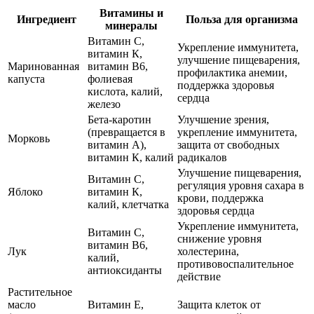
Витамины и
Ингредиент
Польза для организма
минералы
Витамин С,
Укрепление иммунитета,
витамин К,
улучшение пищеварения,
Маринованная
витамин В6,
профилактика анемии,
капуста
фолиевая
поддержка здоровья
кислота, калий,
сердца
железо
Бета-каротин
Улучшение зрения,
(превращается в
укрепление иммунитета,
Морковь
витамин А),
защита от свободных
витамин К, калий
радикалов
Улучшение пищеварения,
Витамин С,
регуляция уровня сахара в
Яблоко
витамин К,
крови, поддержка
калий, клетчатка
здоровья сердца
Укрепление иммунитета,
Витамин С,
снижение уровня
витамин В6,
Лук
холестерина,
калий,
противовоспалительное
антиоксиданты
действие
Растительное
масло
Витамин Е,
Защита клеток от