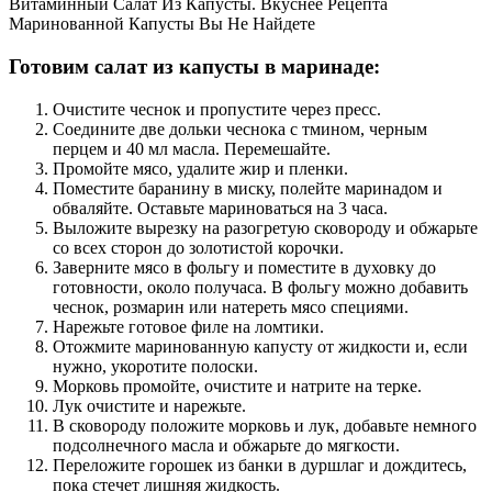
Витаминный Салат Из Капусты. Вкуснее Рецепта
Маринованной Капусты Вы Не Найдете
Готовим салат из капусты в маринаде:
Очистите чеснок и пропустите через пресс.
Соедините две дольки чеснока с тмином, черным
перцем и 40 мл масла. Перемешайте.
Промойте мясо, удалите жир и пленки.
Поместите баранину в миску, полейте маринадом и
обваляйте. Оставьте мариноваться на 3 часа.
Выложите вырезку на разогретую сковороду и обжарьте
со всех сторон до золотистой корочки.
Заверните мясо в фольгу и поместите в духовку до
готовности, около получаса. В фольгу можно добавить
чеснок, розмарин или натереть мясо специями.
Нарежьте готовое филе на ломтики.
Отожмите маринованную капусту от жидкости и, если
нужно, укоротите полоски.
Морковь промойте, очистите и натрите на терке.
Лук очистите и нарежьте.
В сковороду положите морковь и лук, добавьте немного
подсолнечного масла и обжарьте до мягкости.
Переложите горошек из банки в дуршлаг и дождитесь,
пока стечет лишняя жидкость.