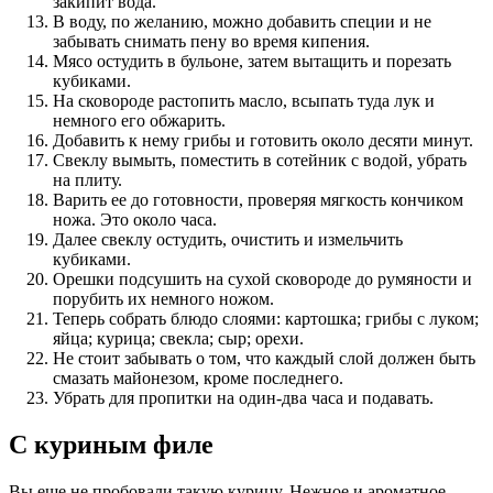
закипит вода.
В воду, по желанию, можно добавить специи и не
забывать снимать пену во время кипения.
Мясо остудить в бульоне, затем вытащить и порезать
кубиками.
На сковороде растопить масло, всыпать туда лук и
немного его обжарить.
Добавить к нему грибы и готовить около десяти минут.
Свеклу вымыть, поместить в сотейник с водой, убрать
на плиту.
Варить ее до готовности, проверяя мягкость кончиком
ножа. Это около часа.
Далее свеклу остудить, очистить и измельчить
кубиками.
Орешки подсушить на сухой сковороде до румяности и
порубить их немного ножом.
Теперь собрать блюдо слоями: картошка; грибы с луком;
яйца; курица; свекла; сыр; орехи.
Не стоит забывать о том, что каждый слой должен быть
смазать майонезом, кроме последнего.
Убрать для пропитки на один-два часа и подавать.
С куриным филе
Вы еще не пробовали такую курицу. Нежное и ароматное