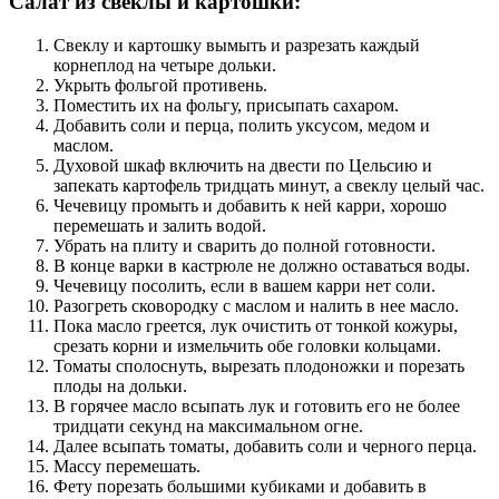
Салат из свеклы и картошки:
Свеклу и картошку вымыть и разрезать каждый
корнеплод на четыре дольки.
Укрыть фольгой противень.
Поместить их на фольгу, присыпать сахаром.
Добавить соли и перца, полить уксусом, медом и
маслом.
Духовой шкаф включить на двести по Цельсию и
запекать картофель тридцать минут, а свеклу целый час.
Чечевицу промыть и добавить к ней карри, хорошо
перемешать и залить водой.
Убрать на плиту и сварить до полной готовности.
В конце варки в кастрюле не должно оставаться воды.
Чечевицу посолить, если в вашем карри нет соли.
Разогреть сковородку с маслом и налить в нее масло.
Пока масло греется, лук очистить от тонкой кожуры,
срезать корни и измельчить обе головки кольцами.
Томаты сполоснуть, вырезать плодоножки и порезать
плоды на дольки.
В горячее масло всыпать лук и готовить его не более
тридцати секунд на максимальном огне.
Далее всыпать томаты, добавить соли и черного перца.
Массу перемешать.
Фету порезать большими кубиками и добавить в