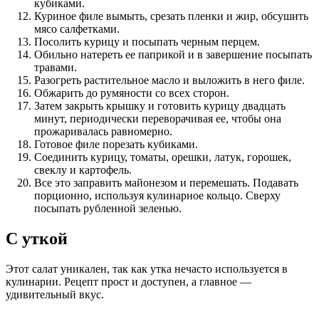
кубиками.
Куриное филе вымыть, срезать пленки и жир, обсушить
мясо салфетками.
Посолить курицу и посыпать черным перцем.
Обильно натереть ее паприкой и в завершение посыпать
травами.
Разогреть растительное масло и выложить в него филе.
Обжарить до румяности со всех сторон.
Затем закрыть крышку и готовить курицу двадцать
минут, периодически переворачивая ее, чтобы она
прожаривалась равномерно.
Готовое филе порезать кубиками.
Соединить курицу, томаты, орешки, латук, горошек,
свеклу и картофель.
Все это заправить майонезом и перемешать. Подавать
порционно, используя кулинарное кольцо. Сверху
посыпать рубленной зеленью.
С уткой
Этот салат уникален, так как утка нечасто используется в
кулинарии. Рецепт прост и доступен, а главное —
удивительный вкус.