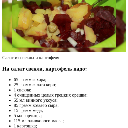
Салат из свеклы и картофеля
На салат свекла, картофель надо:
65 грамм сахара;
25 грамм салата корн;
1 свекла;
4 очищенных целых грецких орешка;
55 мл винного уксуса;
85 грамм козьего сыра;
15 грамм меда;
5 мл горчицы;
115 мл оливкового масла;
1 картошка;