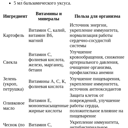
5 мл бальзамического уксуса.
Витамины и
Ингредиент
Польза для организма
минералы
Источник энергии,
Витамин С, калий,
укрепление иммунитета,
Картофель
витамин В6,
нормализация работы
магний
сердечно-сосудистой
системы
Улучшение
Витамин С,
кровообращения, снижение
фолиевая кислота,
Свекла
артериального давления,
железо, марганец,
очищение организма,
бетаин
профилактика анемии
Зелень
Улучшение пищеварения,
Витамины А, С, К,
(укроп,
укрепление иммунитета,
фолиевая кислота
петрушка)
источник антиоксидантов
Защита клеток от
Витамин Е,
повреждений, улучшение
Оливковое
мононенасыщенные
работы сердца,
масло
жирные кислоты
положительное влияние на
пищеварение
Укрепление иммунитета,
Чеснок (по
Витамин С,
антибактериальное