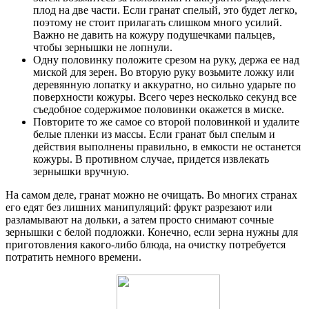
плод на две части. Если гранат спелый, это будет легко,
поэтому не стоит прилагать слишком много усилий.
Важно не давить на кожуру подушечками пальцев,
чтобы зернышки не лопнули.
Одну половинку положите срезом на руку, держа ее над
миской для зерен. Во вторую руку возьмите ложку или
деревянную лопатку и аккуратно, но сильно ударьте по
поверхности кожуры. Всего через несколько секунд все
съедобное содержимое половинки окажется в миске.
Повторите то же самое со второй половинкой и удалите
белые пленки из массы. Если гранат был спелым и
действия выполнены правильно, в емкости не останется
кожуры. В противном случае, придется извлекать
зернышки вручную.
На самом деле, гранат можно не очищать. Во многих странах
его едят без лишних манипуляций: фрукт разрезают или
разламывают на дольки, а затем просто снимают сочные
зернышки с белой подложки. Конечно, если зерна нужны для
приготовления какого-либо блюда, на очистку потребуется
потратить немного времени.