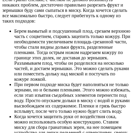
никаких проблем, достаточно правильно разрезать фрукт и
зернышки буду сами сыпаться в миску. Когда хочется сделать
все максимально быстро, следует прибегнуть к одному из
таких подходов:
Берем вымытый и подсушенный плод, срезаем верхнюю
часть с соцветием, стараясь зацепить только кожуру. При
необходимости увеличиваем площадь срезанной части,
чтобы стали видны дольки фрукта, разделенные
пленками. Тогда острым ножом надрезаем кожуру по
границе этих долек, не доставая до зернышек.
Разламываем плод, чтобы он разделился на несколько
частей, и достаем зернышки. Это можно сделать руками
или поместить дольку над миской и постучать по
кожуре ложкой.
При первом подходе миска будет наполняться не только
зернами, но и белыми пленками. Этого можно избежать,
если этап изъятия съедобных элементов перенести под
воду. Просто опускаем дольки в миску с водой и руками
высвобождаем их содержимое. Пленки и грязь быстро
всплывут, после чего только нужно будет слить воду.
Когда хочется защитить руки от воздействия сока,
можно использовать особую конструкцию. Ставим
миску для сбора гранатовых зерен, на нее помещаем
устройство для лепки пельменей с отверстиями, сверху