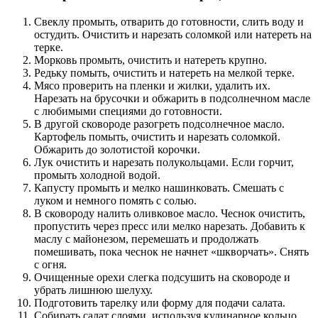
Свеклу промыть, отварить до готовности, слить воду и
остудить. Очистить и нарезать соломкой или натереть на
терке.
Морковь промыть, очистить и натереть крупно.
Редьку помыть, очистить и натереть на мелкой терке.
Мясо проверить на пленки и жилки, удалить их.
Нарезать на брусочки и обжарить в подсолнечном масле
с любимыми специями до готовности.
В другой сковороде разогреть подсолнечное масло.
Картофель помыть, очистить и нарезать соломкой.
Обжарить до золотистой корочки.
Лук очистить и нарезать полукольцами. Если горчит,
промыть холодной водой.
Капусту промыть и мелко нашинковать. Смешать с
луком и немного помять с солью.
В сковороду налить оливковое масло. Чеснок очистить,
пропустить через пресс или мелко нарезать. Добавить к
маслу с майонезом, перемешать и продолжать
помешивать, пока чеснок не начнет «шкворчать». Снять
с огня.
Очищенные орехи слегка подсушить на сковороде и
убрать лишнюю шелуху.
Подготовить тарелку или форму для подачи салата.
Собирать салат слоями, используя кулинарное кольцо.