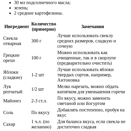
30 мл подсолнечного масла;
зелень;
2 средние картофелины.
Количество
Ингредиент
Замечания
(примерно)
Лучше использовать свеклу
Свекла
300 г
средних размеров, сладкую и
отварная
сочную
Можно использовать как
Грецкие
100 г
очищенные, так и в скорлупе
орехи
(предварительно очистить)
Лучше использовать яблоки
Яблоки
1-2 шт
твердых сортов, например,
(сладкие)
Антоновка
Лук
Мелко нарезать, можно обдать
1/2 шт
репчатый
кипятком для уменьшения горечи
По вкусу, можно заменить
Майонез
2-3 ст.л.
сметаной или йогуртом
Добавлять постепенно, пробуя на
Соль
По вкусу
вкус
1 ч.л. (по
Для баланса вкуса, если свекла не
Сахар
желанию)
достаточно сладкая