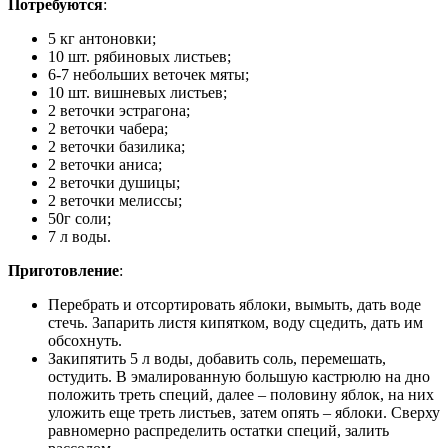
Потребуются
:
5 кг антоновки;
10 шт. рябиновых листьев;
6-7 небольших веточек мяты;
10 шт. вишневых листьев;
2 веточки эстрагона;
2 веточки чабера;
2 веточки базилика;
2 веточки аниса;
2 веточки душицы;
2 веточки мелиссы;
50г соли;
7 л воды.
Приготовление
:
Перебрать и отсортировать яблоки, вымыть, дать воде
стечь. Запарить листя кипятком, воду сцедить, дать им
обсохнуть.
Закипятить 5 л воды, добавить соль, перемешать,
остудить. В эмалированную большую кастрюлю на дно
положить треть специй, далее – половину яблок, на них
уложить еще треть листьев, затем опять – яблоки. Сверху
равномерно распределить остатки специй, залить