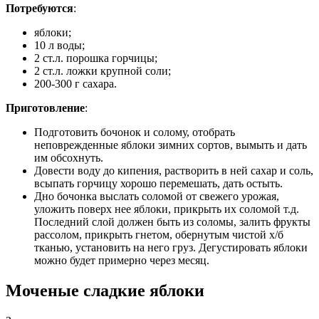
Потребуются
:
яблоки;
10 л воды;
2 ст.л. порошка горчицы;
2 ст.л. ложки крупной соли;
200-300 г сахара.
Приготовление
:
Подготовить бочонок и солому, отобрать
неповрежденные яблоки зимних сортов, вымыть и дать
им обсохнуть.
Довести воду до кипения, растворить в ней сахар и соль,
всыпать горчицу хорошо перемешать, дать остыть.
Дно бочонка выслать соломой от свежего урожая,
уложить поверх нее яблоки, прикрыть их соломой т.д.
Последний слой должен быть из соломы, залить фрукты
рассолом, прикрыть гнетом, обернутым чистой х/б
тканью, установить на него груз. Дегустировать яблоки
можно будет примерно через месяц.
Моченые сладкие яблоки