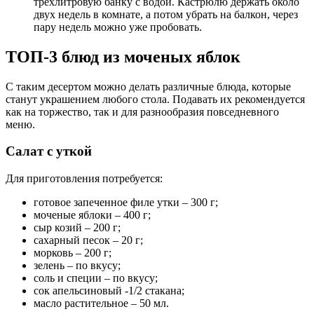
трехлитровую банку с водой. Кастрюлю держать около
двух недель в комнате, а потом убрать на балкон, через
пару недель можно уже пробовать.
ТОП-3 блюд из моченых яблок
С таким десертом можно делать различные блюда, которые
станут украшением любого стола. Подавать их рекомендуется
как на торжество, так и для разнообразия повседневного
меню.
Салат с уткой
Для приготовления потребуется:
готовое запеченное филе утки – 300 г;
моченые яблоки – 400 г;
сыр козий – 200 г;
сахарный песок – 20 г;
морковь – 200 г;
зелень – по вкусу;
соль и специи – по вкусу;
сок апельсиновый -1/2 стакана;
масло растительное – 50 мл.