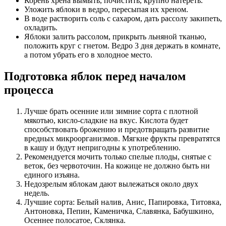
Корень хрена вымыть, почистить, крупно натереть.
Уложить яблоки в ведро, пересыпая их хреном.
В воде растворить соль с сахаром, дать рассолу закипеть,
охладить.
Яблоки залить рассолом, прикрыть льняной тканью,
положить круг с гнетом. Ведро 3 дня держать в комнате,
а потом убрать его в холодное место.
Подготовка яблок перед началом
процесса
Лучше брать осенние или зимние сорта с плотной
мякотью, кисло-сладкие на вкус. Кислота будет
способствовать брожению и предотвращать развитие
вредных микроорганизмов. Мягкие фрукты превратятся
в кашу и будут непригодны к употреблению.
Рекомендуется мочить только спелые плоды, снятые с
веток, без червоточин. На кожице не должно быть ни
единого изъяна.
Недозрелым яблокам дают вылежаться около двух
недель.
Лучшие сорта: Белый налив, Анис, Папировка, Титовка,
Антоновка, Пепин, Каменичка, Славянка, Бабушкино,
Осеннее полосатое, Склянка.