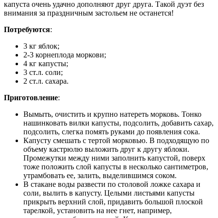
капуста очень удачно дополняют друг друга. Такой дуэт без
внимания за праздничным застольем не останется!
Потребуются
:
3 кг яблок;
2-3 корнеплода моркови;
4 кг капусты;
3 ст.л. соли;
2 ст.л. сахара.
Приготовление
:
Вымыть, очистить и крупно натереть морковь. Тонко
нашинковать вилки капусты, подсолить, добавить сахар,
подсолить, слегка помять руками до появления сока.
Капусту смешать с тертой морковью. В подходящую по
объему кастрюлю выложить друг к другу яблоки.
Промежутки между ними заполнить капустой, поверх
тоже положить слой капусты в несколько сантиметров,
утрамбовать ее, залить, выделившимся соком.
В стакане воды развести по столовой ложке сахара и
соли, вылить в капусту. Целыми листьями капусты
прикрыть верхний слой, придавить большой плоской
тарелкой, установить на нее гнет, например,