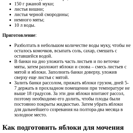
150 г ржаной муки;
листья вишни;
листья черной смородины;
немного мяты;
10 л воды.
Приготовление
:
Разболтать в небольшом количестве воды муку, чтобы не
осталось комочков, всыпать соль, сахар, смешать с
оставшейся водой.
В банки на дно уложить часть листьев и по веточке
мяты, затем разложит яблоки и снова – смесь листьев с
мятой и яблоки. Заполнить банки доверху, уложив
сверху еще листья с мятой.
Залить банки рассолом, прижать яблоки грузом, дней 5-
7 держать в прохладном помещении при температуре не
выше 18 градусов. За эти дни яблоки впитают рассол,
поэтому необходимо его долить, чтобы плоды были
постоянно покрыты жидкостью. Затем убрать яблоки
для дальнейшего созревания на полтора-два месяца в
холодное место.
Как подготовить яблоки для мочения