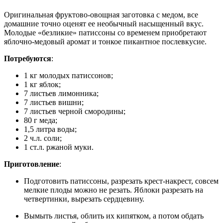
Оригинальная фруктово-овощная заготовка с медом, все
домашние точно оценят ее необычный насыщенный вкус.
Молодые «безликие» патиссоны со временем приобретают
яблочно-медовый аромат и тонкое пикантное послевкусие.
Потребуются
:
1 кг молодых патиссонов;
1 кг яблок;
7 листьев лимонника;
7 листьев вишни;
7 листьев черной смородины;
80 г меда;
1,5 литра воды;
2 ч.л. соли;
1 ст.л. ржаной муки.
Приготовление
:
Подготовить патиссоны, разрезать крест-накрест, совсем
мелкие плоды можно не резать. Яблоки разрезать на
четвертинки, вырезать сердцевину.
Вымыть листья, облить их кипятком, а потом обдать