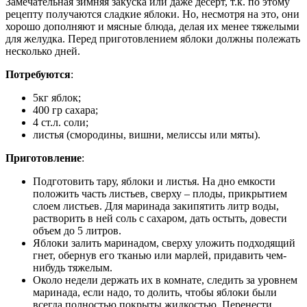
Замечательная зимняя закуска или даже десерт, т.к. по этому
рецепту получаются сладкие яблоки. Но, несмотря на это, они
хорошо дополняют и мясные блюда, делая их менее тяжелыми
для желудка. Перед приготовлением яблоки должны полежать
несколько дней.
Потребуются
:
5кг яблок;
400 гр сахара;
4 ст.л. соли;
листья (смородины, вишни, мелиссы или мяты).
Приготовление
:
Подготовить тару, яблоки и листья. На дно емкости
положить часть листьев, сверху – плоды, прикрытием
слоем листьев. Для маринада закипятить литр воды,
растворить в ней соль с сахаром, дать остыть, довести
объем до 5 литров.
Яблоки залить маринадом, сверху уложить подходящий
гнет, обернув его тканью или марлей, придавить чем-
нибудь тяжелым.
Около недели держать их в комнате, следить за уровнем
маринада, если надо, то долить, чтобы яблоки были
всегда полностью покрыты жидкостью. Перенести