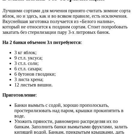
Лучшими сортами для мочения принято считать зимние сорта
яблок, но и здесь, как и во всяком правиле, есть исключения.
Вкуснейшая заготовка получается из «Белого налива»,
который не относится к поздним сортам. Стоит попробовать
закатать без стерилизации пару 3-х литровых банок.
На 2 банки объемом 3л потребуются
:
3 кг яблок;
9 ст.л. уксуса;
3 ст.л. соли;
6 ст.л. сахара;
6 бутонов гвоздики;
3 листа хрена;
12 листьев вишни.
Приготовление
:
Банки вымыть с содой, хорошо прополоскать,
простерилизовать над паром, крышки прокипятить в
воде.
Уложить пряности, равномерно распределяя их по
банкам. Заполнить банки вымытыми фруктами, залить
кипящей водой. Банкам, прикрытым крышками, дать