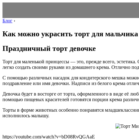
Блог
›
Как можно украсить торт для мальчика
Праздничный торт девочке
Торт для маленькой принцессы — это, прежде всего, эстетика
легко создать своими руками из домашнего крема. Отлично по
С помощью различных насадок для кондитерского мешка можно 
поздравление или имя девочки. Надписи из белого крема отлич
Девочка будет в восторге от торта, оформленного в виде её л
помощью пищевых красителей готовятся порции крема различн
Торты в форме животных особенно понравятся младшеклассник
исполнилось малышу.
https://youtube.com/watch?v=bD08RvQGAaE