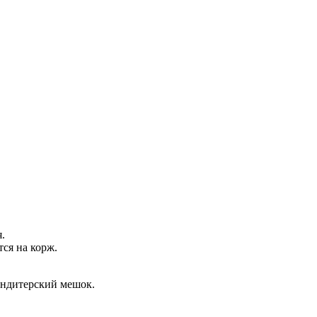
.
ся на корж.
ондитерский мешок.