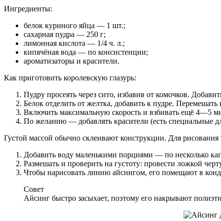
Ингредиенты:
белок куриного яйца — 1 шт.;
сахарная пудра — 250 г;
лимонная кислота — 1/4 ч. л.;
кипячёная вода — по консистенции;
ароматизаторы и красители.
Как приготовить королевскую глазурь:
Пудру просеять через сито, избавив от комочков. Добави
Белок отделить от желтка, добавить к пудре. Перемешать
Включить максимальную скорость и взбивать ещё 4—5 ми
По желанию — добавлять красители (есть специальные дл
Густой массой обычно склеивают конструкции. Для рисования 
Добавить воду маленькими порциями — по несколько кап
Размешать и проверить на густоту: провести ложкой черту
Чтобы нарисовать линию айсингом, его помещают в конди
Совет
Айсинг быстро засыхает, поэтому его накрывают полиэт