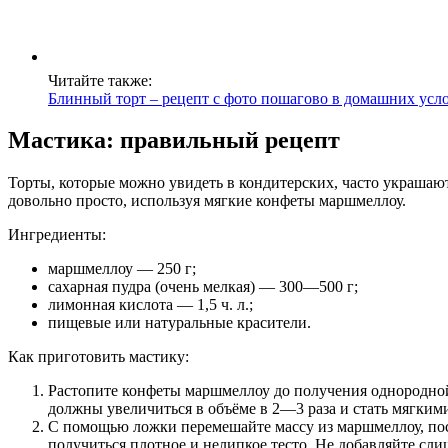
Читайте также:
Блинный торт – рецепт с фото пошагово в домашних усло
Мастика: правильный рецепт
Торты, которые можно увидеть в кондитерских, часто украшаю
довольно просто, используя мягкие конфеты маршмеллоу.
Ингредиенты:
маршмеллоу — 250 г;
сахарная пудра (очень мелкая) — 300—500 г;
лимонная кислота — 1,5 ч. л.;
пищевые или натуральные красители.
Как приготовить мастику:
Растопите конфеты маршмеллоу до получения однородной
должны увеличиться в объёме в 2—3 раза и стать мягкими
С помощью ложки перемешайте массу из маршмеллоу, пост
получиться плотное и нелипкое тесто. Не добавляйте сли