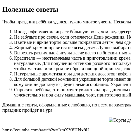
Полезные советы
Чтобы праздник ребёнка удался, нужно многое учесть. Несколь
Иногда оформление играет бо́льшую роль, чем вкус десер
Не забудьте про свечи, если отмечается День рождения. Не
Цветные и яркие торты больше понравятся детям, чем с
Жирный крем понравится не всем детям. Лучше выбирать
Вырезать различные фигуры легче всего из бисквитных к
Красители — неотъемлемая часть в приготовлении крема 
натуральные. Для получения оттенков розового использу
чтобы мастика или крем не обрели овощной привкус, сок 
Натуральные ароматизаторы для детских десертов: кофе, к
Для большой детской компании украшение торта имеет знач
кому они не достанутся, будет немного обидно. Украшение
Спросите ребёнка, что он хочет увидеть на праздничном 
увлекательно и под силу малышам, торт, приготовленный 
Домашние торты, оформленные с любовью, по всем параметрам 
праздник пройдёт на ура.
https://youtube.com/watch?v=JsmXY8HNx8U