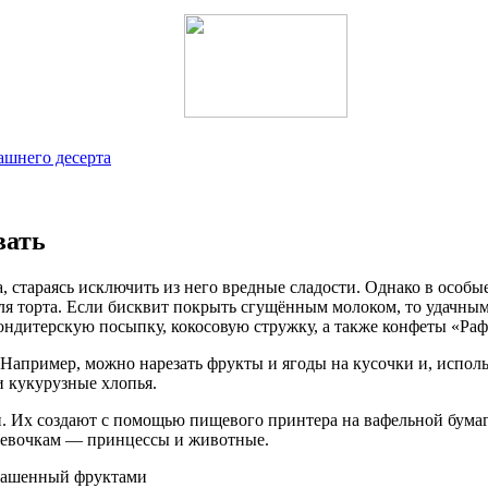
ашнего десерта
вать
а, стараясь исключить из него вредные сладости. Однако в особ
я торта. Если бисквит покрыть сгущённым молоком, то удачным
ондитерскую посыпку, кокосовую стружку, а также конфеты «Раф
Например, можно нарезать фрукты и ягоды на кусочки и, испол
 кукурузные хлопья.
 Их создают с помощью пищевого принтера на вафельной бумаге
 девочкам — принцессы и животные.