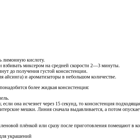
ть лимонную кислоту.
 и взбивать миксером на средней скорости 2—3 минуты.
нут до получения густой консистенции.
я айсинга) и ароматизаторы в небольшом количестве.
понадобится более жидкая консистенция:
ель.
, если она исчезнет через 15 секунд, то консистенция подходящая
терские мешки. Линия сначала выдавливается, а потом опускает
иленовой плёнкой или сразу после приготовления помещают в к