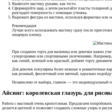
Вымесите мастику руками, как тесто.
Сформируйте шар, а затем раскатайте пласты толщиной д
разгладьте поверхность с помощью утюжка.
Вырежьте фигуры из мастики, используя формочки или о
Рекомендация
Лучше всего использовать мастику сразу после приготовле
пищевую пленку.
При создании торта для мальчика или девочки важно уч
супергероями или спортивными увлечениями. Например, 
как синий, зеленый или красный, добавят торту динамич
Для девочек популярны более нежные и романтичные вар
как розовый, фиолетовый или мятный, идеально подойдут
Независимо от выбора, главное — это индивидуальный по
Айсинг: королевская глазурь для рисов
Работа с мастикой очень кропотливая. Предлагаем попробовать 
делается цветной и позволяет создавать сложные узоры и рису