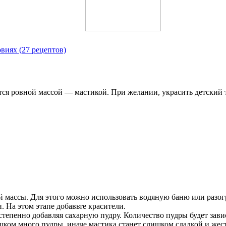
виях (27 рецептов)
тся ровной массой — мастикой. При желании, украсить детский 
 массы. Для этого можно использовать водяную баню или разог
. На этом этапе добавьте красители.
епенно добавляя сахарную пудру. Количество пудры будет завис
шком много пудры, иначе мастика станет слишком сладкой и жес