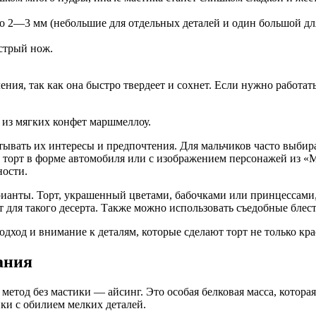
о 2—3 мм (небольшие для отдельных деталей и один большой для
стрый нож.
ния, так как она быстро твердеет и сохнет. Если нужно работать
итывать их интересы и предпочтения. Для мальчиков часто выби
торт в форме автомобиля или с изображением персонажей из «Мс
ности.
ианты. Торт, украшенный цветами, бабочками или принцессами, 
 для такого десерта. Также можно использовать съедобные бле
дход и внимание к деталям, которые сделают торт не только к
ания
метод без мастики — айсинг. Это особая белковая масса, котора
нки с обилием мелких деталей.