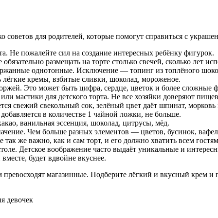
ко советов для родителей, которые помогут справиться с украше
та. Не пожалейте сил на создание интересных ребёнку фигурок.
 обязательно размещать на торте столько свечей, сколько лет ис
держанные однотонные. Исключение — топинг из топлёного шоко
 лёгкие кремы, взбитые сливки, шоколад, мороженое.
оржей. Это может быть цифра, сердце, цветок и более сложные 
или мастики для детского торта. Не все хозяйки доверяют пище
ется свежий свекольный сок, зелёный цвет даёт шпинат, морковь
добавляется в количестве 1 чайной ложки, не больше.
акао, ванильная эссенция, шоколад, цитрусы, мёд.
ение. Чем больше разных элементов — цветов, бусинок, вафель и
 так же важно, как и сам торт, и его должно хватить всем гостям
столе. Детское воображение часто выдаёт уникальные и интересн
вместе, будет вдвойне вкуснее.
превосходят магазинные. Подберите лёгкий и вкусный крем и п