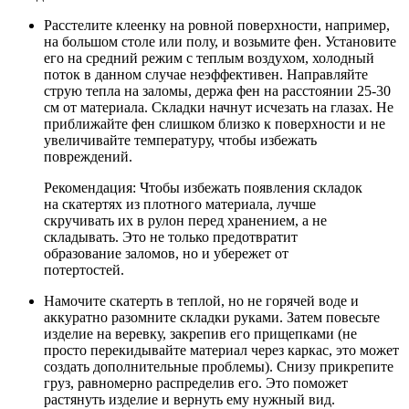
Расстелите клеенку на ровной поверхности, например,
на большом столе или полу, и возьмите фен. Установите
его на средний режим с теплым воздухом, холодный
поток в данном случае неэффективен. Направляйте
струю тепла на заломы, держа фен на расстоянии 25-30
см от материала. Складки начнут исчезать на глазах. Не
приближайте фен слишком близко к поверхности и не
увеличивайте температуру, чтобы избежать
повреждений.
Рекомендация: Чтобы избежать появления складок
на скатертях из плотного материала, лучше
скручивать их в рулон перед хранением, а не
складывать. Это не только предотвратит
образование заломов, но и убережет от
потертостей.
Намочите скатерть в теплой, но не горячей воде и
аккуратно разомните складки руками. Затем повесьте
изделие на веревку, закрепив его прищепками (не
просто перекидывайте материал через каркас, это может
создать дополнительные проблемы). Снизу прикрепите
груз, равномерно распределив его. Это поможет
растянуть изделие и вернуть ему нужный вид.