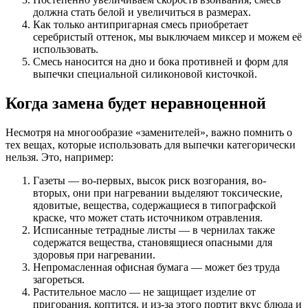
должна стать белой и увеличиться в размерах.
Как только антипригарная смесь приобретает
серебристый оттенок, мы выключаем миксер и можем её
использовать.
Смесь наносится на дно и бока противней и форм для
выпечки специальной силиконовой кисточкой.
Когда замена будет неравноценной
Несмотря на многообразие «заменителей», важно помнить о
тех вещах, которые использовать для выпечки категорически
нельзя. Это, например:
Газеты — во-первых, высок риск возгорания, во-
вторых, они при нагревании выделяют токсические,
ядовитые, вещества, содержащиеся в типографской
краске, что может стать источником отравления.
Исписанные тетрадные листы — в чернилах также
содержатся вещества, становящиеся опасными для
здоровья при нагревании.
Непромасленная офисная бумага — может без труда
загореться.
Растительное масло — не защищает изделие от
пригорания, коптится, и из-за этого портит вкус блюда и