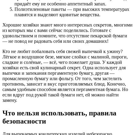
придаёт ему не особенно аппетитный запах.
Полиэтиленовые пакеты — при высоких температурах
плавятся и выделяют ядовитые вещества.
Хорошие хозяйки знают много интересных секретов, многими
из которых мы с вами сейчас поделились. Готовьте с
удовольствием и помните, что отсутствие пекарской бумаги
— не повод не радовать себя или своих домашних!
Кто не любит побаловать себя свежей выпечкой к ужину?
Лёгкое и воздушное безе, мягкие слойки с малиной, пироги,
сладкие и солёные, — всё, чего пожелает душа. У каждой
хозяйки есть свой кулинарный секрет. Одна использует для
выпечки и запекания пергаментную бумагу, другая —
промасленную бумагу или фольгу. От того, чем застелить
противень, зависит и вкус приготовляемых блюд. Конечно,
самым удобным способом является пергаментная бумага. Но
если вдруг под рукой такой бумаги нет, ей можно найти
замену.
Что нельзя использовать, правила
безопасности
Для выпекаемых кондитерских изделий небезопасно