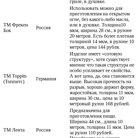
гриле, в духовке.
Использовать можно для
приготовления на открытом
огне, без какого-либо масла,
ТМ Фрекен
или в духовке. Толщина10
Россия
Бок
мкм, ширина 28 см., в рулоне
20 метров. Есть более плотная
толщиной 14 мкм, в рулоне 10
метров, цена 144 рубля.
Изделие имеет «сотовую
структуру», хотя существует
мнение что такая структура не
особо усиливает ее свойства.
ТМ Toppits
А вот цена, да, она становится
Германия
(Топпитс)
выше. Высокая прочность на
разрыв, хорошо держит форму,
жаростойкая, толщина 11 мкм,
ширина 30 см., цена за 10
метровый рулон 168 рублей.
Предназначена для
приготовления пищи.
Ширина 44 см., длина 10
метров, толщина 11 мкм. Цена
ТМ Лента
Россия
за рулон 110 рублей.