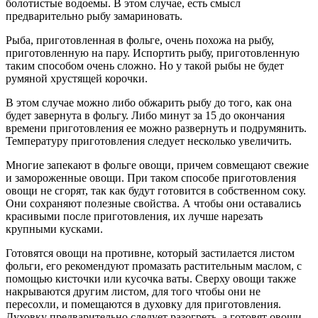
болотистые водоемы. В этом случае, есть смысл
предварительно рыбу замариновать.
Рыба, приготовленная в фольге, очень похожа на рыбу,
приготовленную на пару. Испортить рыбу, приготовленную
таким способом очень сложно. Но у такой рыбы не будет
румяной хрустящей корочки.
В этом случае можно либо обжарить рыбу до того, как она
будет завернута в фольгу. Либо минут за 15 до окончания
времени приготовления ее можно развернуть и подрумянить.
Температуру приготовления следует несколько увеличить.
Многие запекают в фольге овощи, причем совмещают свежие
и замороженные овощи. При таком способе приготовления
овощи не сгорят, так как будут готовится в собственном соку.
Они сохраняют полезные свойства. А чтобы они оставались
красивыми после приготовления, их лучше нарезать
крупными кусками.
Готовятся овощи на противне, который застилается листом
фольги, его рекомендуют промазать растительным маслом, с
помощью кисточки или кусочка ваты. Сверху овощи также
накрываются другим листом, для того чтобы они не
пересохли, и помещаются в духовку для приготовления.
Духовку предварительно следует разогреть, а готовят овощи