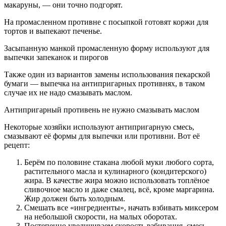
макаруны, — они точно подгорят.
На промасленном противне с посыпкой готовят коржи для
тортов и выпекают печенье.
Засыпанную манкой промасленную форму используют для
выпечки запеканок и пирогов
Также один из вариантов замены использования пекарской
бумаги — выпечка на антипригарных противнях, в таком
случае их не надо смазывать маслом.
Антипригарный противень не нужно смазывать маслом
Некоторые хозяйки используют антипригарную смесь,
смазывают её формы для выпечки или противни. Вот её
рецепт:
Берём по половине стакана любой муки любого сорта,
растительного масла и кулинарного (кондитерского)
жира. В качестве жира можно использовать топлёное
сливочное масло и даже смалец, всё, кроме маргарина.
Жир должен быть холодным.
Смешать все «ингредиенты», начать взбивать миксером
на небольшой скорости, на малых оборотах.
Постепенно увеличиваем скорость взбивания, смесь