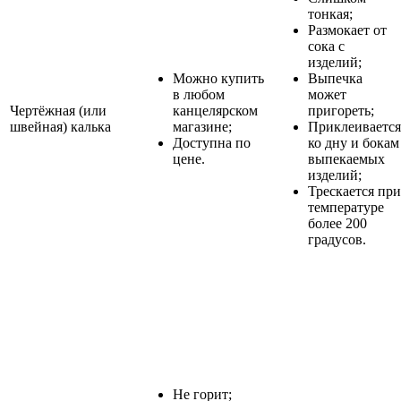
тонкая;
Размокает от
сока с
изделий;
Можно купить
Выпечка
в любом
может
Чертёжная (или
канцелярском
пригореть;
швейная) калька
магазине;
Приклеивается
Доступна по
ко дну и бокам
цене.
выпекаемых
изделий;
Трескается при
температуре
более 200
градусов.
Не горит;