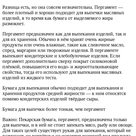
Разница есть, но она совсем незначительна. Пергамент —
более плотный и хорошо подходит для выпечки масляных
изделий, в то время как бумага от выделяемого жира
размокнет.
Пергамент предназначен как для выпекания изделий, так и
для их хранения. Обычно в нём хранят очень жирные
продукты или очень влажные, такие как сливочное масло,
спред, маргарин или творожные изделия. В пергаменте
выпекают кондитерские и хлебобулочные изделия. Если
пергамент дополнительно сверху покрыт силиконовой
плёнкой, повышаются его водо- и жироотталкивающие
свойства, тогда его используют для выпекания масляных
изделий из жидкого теста.
Бумага для выпекания обычно подходит для выпекания и
хранения продуктов средней жирности — к ним относятся
помимо кондитерских изделий твёрдые сыры.
Бумага для выпечки более тонкая, чем пергамент
Важно: Пекарская бумага, пергамент, предназначена только
для выпечки, и в ней не стоит запекать мясо, рыбу или овощи.
Для таких целей существует рукав для запекания, который не
размокнет, не порвётся и не испортит внешний вид продукта.