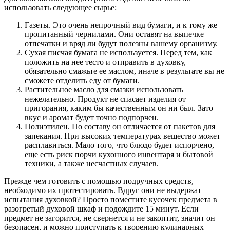
использовать следующее сырье:
Газеты. Это очень непрочный вид бумаги, и к тому же
пропитанный чернилами. Они оставят на выпечке
отпечатки и вряд ли будут полезны вашему организму.
Сухая писчая бумага не используется. Перед тем, как
положить на нее тесто и отправить в духовку,
обязательно смажьте ее маслом, иначе в результате вы не
сможете отделить еду от бумаги.
Растительное масло для смазки использовать
нежелательно. Продукт не спасает изделия от
пригорания, каким бы качественным он ни был. Зато
вкус и аромат будет точно подпорчен.
Полиэтилен. По составу он отличается от пакетов для
запекания. При высоких температурах вещество может
расплавиться. Мало того, что блюдо будет испорчено,
еще есть риск порчи кухонного инвентаря и бытовой
техники, а также несчастных случаев.
Прежде чем готовить с помощью подручных средств,
необходимо их протестировать. Вдруг они не выдержат
испытания духовкой? Просто поместите кусочек предмета в
разогретый духовой шкаф и подождите 15 минут. Если
предмет не загорится, не свернется и не закоптит, значит он
безопасен, и можно приступать к творению кулинарных