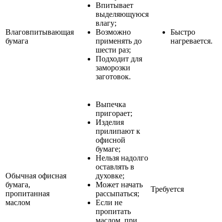
Впитывает
выделяющуюся
влагу;
Влаговпитывающая
Возможно
Быстро
бумага
применять до
нагревается.
шести раз;
Подходит для
заморозки
заготовок.
Выпечка
пригорает;
Изделия
прилипают к
офисной
бумаге;
Нельзя надолго
оставлять в
Обычная офисная
духовке;
бумага,
Может начать
Требуется
пропитанная
рассыпаться;
маслом
Если не
пропитать
маслом, при